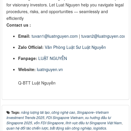
for visionary investors. Let Luat Nguyen help you navigate legal
procedures, risks, and opportunities — seamlessly and
efficiently
Contact us :
Email:
tuvan1@luatnguyen.com
|
tuvan2@luatnguyen.com
Zalo Official:
Văn Phòng Luật Sư Luật Nguyễn
Fanpage:
LUẬT NGUYỄN
Website:
luatnguyen.
vn
Q-BTT Luật Nguyễn
Tags:
năng lượng tái tạo
,
công nghệ cao
,
Singapore–Vietnam
Investment Trends 2025
,
FDI Singapore Vietnam
,
xu hướng đầu tư
Singapore 2025
,
vốn FDI Singapore
,
lĩnh vực đầu tư Singapore Việt Nam
,
quan hệ đối tác chiến lược
,
bất động sản công nghiệp
,
logistics.