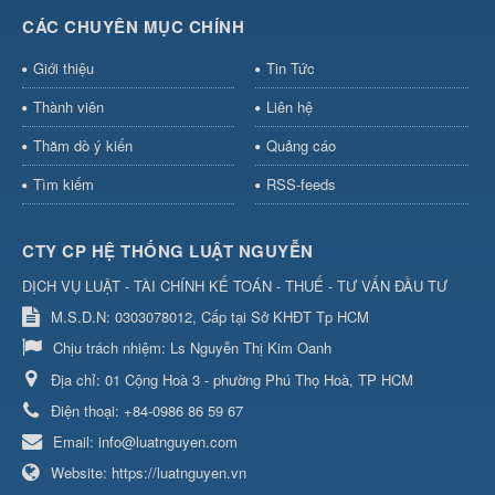
CÁC CHUYÊN MỤC CHÍNH
Giới thiệu
Tin Tức
Thành viên
Liên hệ
Thăm dò ý kiến
Quảng cáo
Tìm kiếm
RSS-feeds
CTY CP HỆ THỐNG LUẬT NGUYỄN
DỊCH VỤ LUẬT - TÀI CHÍNH KẾ TOÁN - THUẾ - TƯ VẤN ĐẦU TƯ
M.S.D.N: 0303078012, Cấp tại Sở KHĐT Tp HCM
Chịu trách nhiệm:
Ls Nguyễn Thị Kim Oanh
Địa chỉ:
01 Cộng Hoà 3 - phường Phú Thọ Hoà, TP HCM
Điện thoại:
+84-0986 86 59 67
Email:
info@luatnguyen.com
Website:
https://luatnguyen.vn