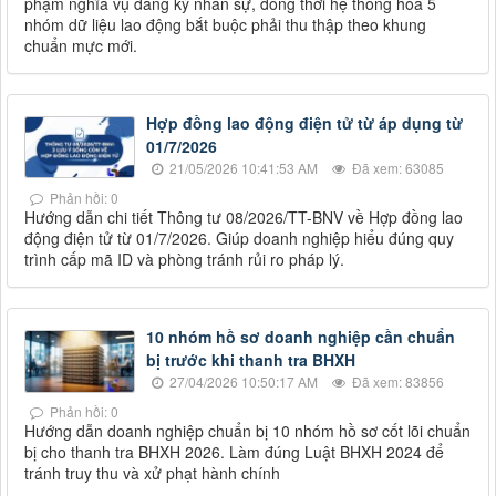
phạm nghĩa vụ đăng ký nhân sự, đồng thời hệ thống hóa 5
nhóm dữ liệu lao động bắt buộc phải thu thập theo khung
chuẩn mực mới.
Hợp đồng lao động điện tử từ áp dụng từ
01/7/2026
21/05/2026 10:41:53 AM
Đã xem: 63085
Phản hồi: 0
Hướng dẫn chi tiết Thông tư 08/2026/TT-BNV về Hợp đồng lao
động điện tử từ 01/7/2026. Giúp doanh nghiệp hiểu đúng quy
trình cấp mã ID và phòng tránh rủi ro pháp lý.
10 nhóm hồ sơ doanh nghiệp cần chuẩn
bị trước khi thanh tra BHXH
27/04/2026 10:50:17 AM
Đã xem: 83856
Phản hồi: 0
Hướng dẫn doanh nghiệp chuẩn bị 10 nhóm hồ sơ cốt lõi chuẩn
bị cho thanh tra BHXH 2026. Làm đúng Luật BHXH 2024 để
tránh truy thu và xử phạt hành chính