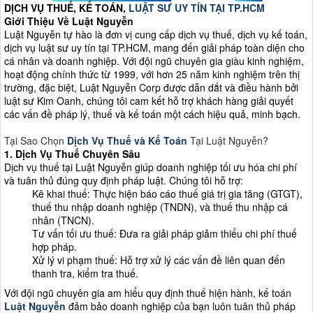
DỊCH VỤ THUẾ, KẾ TOÁN,
LUẬT SƯ UY TÍN TẠI TP.HCM
Giới Thiệu Về Luật Nguyễn
Luật Nguyễn tự hào là đơn vị cung cấp dịch vụ thuế, dịch vụ kế toán,
dịch vụ luật sư uy tín tại TP.HCM, mang đến giải pháp toàn diện cho
cá nhân và doanh nghiệp. Với đội ngũ chuyên gia giàu kinh nghiệm,
hoạt động chính thức từ 1999, với hơn 25 năm kinh nghiệm trên thị
trường, đặc biệt, Luật Nguyễn Corp được dẫn dắt và điều hành bởi
luật sư Kim Oanh, chúng tôi cam kết hỗ trợ khách hàng giải quyết
các vấn đề pháp lý, thuế và kế toán một cách hiệu quả, minh bạch.
Tại Sao Chọn
Dịch Vụ Thuế và Kế Toán
Tại Luật Nguyễn?
1. Dịch Vụ Thuế Chuyên Sâu
Dịch vụ thuế tại Luật Nguyễn giúp doanh nghiệp tối ưu hóa chi phí
và tuân thủ đúng quy định pháp luật. Chúng tôi hỗ trợ:
Kê khai thuế: Thực hiện báo cáo thuế giá trị gia tăng (GTGT),
thuế thu nhập doanh nghiệp (TNDN), và thuế thu nhập cá
nhân (TNCN).
Tư vấn tối ưu thuế: Đưa ra giải pháp giảm thiểu chi phí thuế
hợp pháp.
Xử lý vi phạm thuế: Hỗ trợ xử lý các vấn đề liên quan đến
thanh tra, kiểm tra thuế.
Với đội ngũ chuyên gia am hiểu quy định thuế hiện hành, kế toán
Luật Nguyễn
đảm bảo doanh nghiệp của bạn luôn tuân thủ pháp