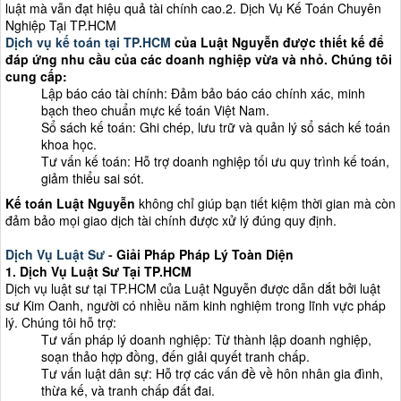
luật mà vẫn đạt hiệu quả tài chính cao.2. Dịch Vụ Kế Toán Chuyên
Nghiệp Tại TP.HCM
Dịch vụ kế toán tại TP.HCM
của Luật Nguyễn được thiết kế để
đáp ứng nhu cầu của các doanh nghiệp vừa và nhỏ. Chúng tôi
cung cấp:
Lập báo cáo tài chính: Đảm bảo báo cáo chính xác, minh
bạch theo chuẩn mực kế toán Việt Nam.
Sổ sách kế toán: Ghi chép, lưu trữ và quản lý sổ sách kế toán
khoa học.
Tư vấn kế toán: Hỗ trợ doanh nghiệp tối ưu quy trình kế toán,
giảm thiểu sai sót.
Kế toán Luật Nguyễn
không chỉ giúp bạn tiết kiệm thời gian mà còn
đảm bảo mọi giao dịch tài chính được xử lý đúng quy định.
Dịch Vụ Luật Sư
-
Giải Pháp Pháp Lý Toàn Diện
1. Dịch Vụ Luật Sư Tại TP.HCM
Dịch vụ luật sư tại TP.HCM của Luật Nguyễn được dẫn dắt bởi luật
sư Kim Oanh, người có nhiều năm kinh nghiệm trong lĩnh vực pháp
lý. Chúng tôi hỗ trợ:
Tư vấn pháp lý doanh nghiệp: Từ thành lập doanh nghiệp,
soạn thảo hợp đồng, đến giải quyết tranh chấp.
Tư vấn luật dân sự: Hỗ trợ các vấn đề về hôn nhân gia đình,
thừa kế, và tranh chấp đất đai.