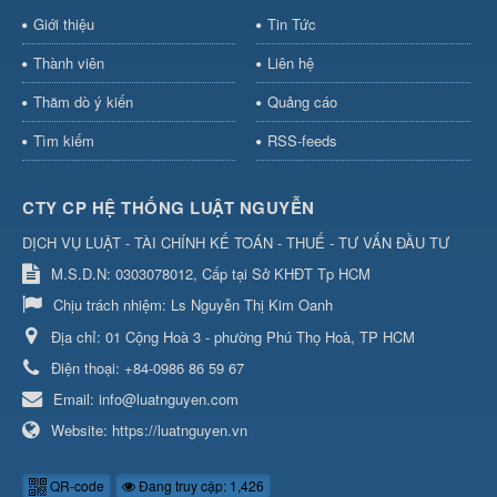
Giới thiệu
Tin Tức
Thành viên
Liên hệ
Thăm dò ý kiến
Quảng cáo
Tìm kiếm
RSS-feeds
CTY CP HỆ THỐNG LUẬT NGUYỄN
DỊCH VỤ LUẬT - TÀI CHÍNH KẾ TOÁN - THUẾ - TƯ VẤN ĐẦU TƯ
M.S.D.N: 0303078012, Cấp tại Sở KHĐT Tp HCM
Chịu trách nhiệm:
Ls Nguyễn Thị Kim Oanh
Địa chỉ:
01 Cộng Hoà 3 - phường Phú Thọ Hoà, TP HCM
Điện thoại:
+84-0986 86 59 67
Email:
info@luatnguyen.com
Website:
https://luatnguyen.vn
QR-code
Đang truy cập: 1,426