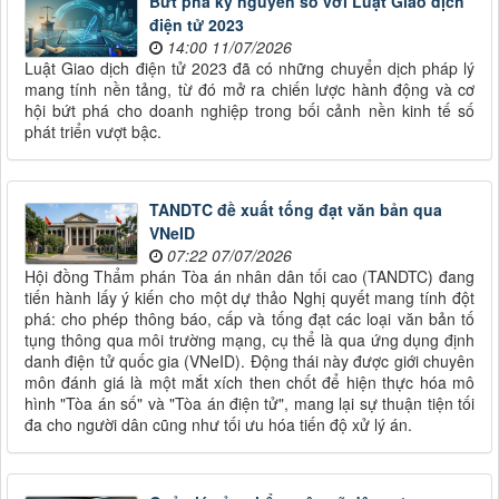
Bứt phá kỷ nguyên số với Luật Giao dịch
điện tử 2023
14:00 11/07/2026
Luật Giao dịch điện tử 2023 đã có những chuyển dịch pháp lý
mang tính nền tảng, từ đó mở ra chiến lược hành động và cơ
hội bứt phá cho doanh nghiệp trong bối cảnh nền kinh tế số
phát triển vượt bậc.
TANDTC đề xuất tống đạt văn bản qua
VNeID
07:22 07/07/2026
Hội đồng Thẩm phán Tòa án nhân dân tối cao (TANDTC) đang
tiến hành lấy ý kiến cho một dự thảo Nghị quyết mang tính đột
phá: cho phép thông báo, cấp và tống đạt các loại văn bản tố
tụng thông qua môi trường mạng, cụ thể là qua ứng dụng định
danh điện tử quốc gia (VNeID). Động thái này được giới chuyên
môn đánh giá là một mắt xích then chốt để hiện thực hóa mô
hình "Tòa án số" và "Tòa án điện tử", mang lại sự thuận tiện tối
đa cho người dân cũng như tối ưu hóa tiến độ xử lý án.