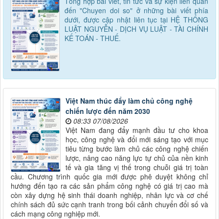
Tổng hợp bài viết, tin tức và sự kiện liên quan
đến "Chuyen doi so" ở những bài viết phía
dưới, được cập nhật liên tục tại HỆ THỐNG
LUẬT NGUYỄN - DỊCH VỤ LUẬT - TÀI CHÍNH
KẾ TOÁN - THUẾ.
Việt Nam thúc đẩy làm chủ công nghệ
chiến lược đến năm 2030
08:33 07/08/2026
Việt Nam đang đẩy mạnh đầu tư cho khoa
học, công nghệ và đổi mới sáng tạo với mục
tiêu từng bước làm chủ các công nghệ chiến
lược, nâng cao năng lực tự chủ của nền kinh
tế và gia tăng vị thế trong chuỗi giá trị toàn
cầu. Chương trình quốc gia mới được phê duyệt không chỉ
hướng đến tạo ra các sản phẩm công nghệ có giá trị cao mà
còn xây dựng hệ sinh thái doanh nghiệp, nhân lực và cơ chế
chính sách đủ sức cạnh tranh trong bối cảnh chuyển đổi số và
cách mạng công nghiệp mới.