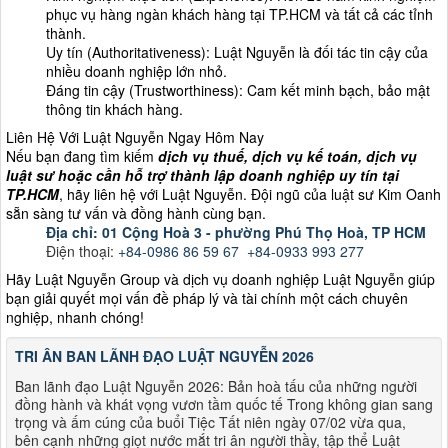
phục vụ hàng ngàn khách hàng tại TP.HCM và tất cả các tỉnh
thành.
Uy tín (Authoritativeness): Luật Nguyễn là đối tác tin cậy của
nhiều doanh nghiệp lớn nhỏ.
Đáng tin cậy (Trustworthiness): Cam kết minh bạch, bảo mật
thông tin khách hàng.
Liên Hệ Với Luật Nguyễn Ngay Hôm Nay
Nếu bạn đang tìm kiếm
dịch vụ thuế, dịch vụ kế toán, dịch vụ
luật sư hoặc cần hỗ trợ thành lập doanh nghiệp uy tín tại
TP.HCM
, hãy liên hệ với Luật Nguyễn. Đội ngũ của luật sư Kim Oanh
sẵn sàng tư vấn và đồng hành cùng bạn.
Địa chỉ: 01 Cộng Hoà 3 - phường Phú Thọ Hoà, TP HCM
Điện thoại:
+84-
0986 86 59 67
+84-0933 993 277
Hãy Luật Nguyễn Group và dịch vụ doanh nghiệp Luật Nguyễn giúp
bạn giải quyết mọi vấn đề pháp lý và tài chính một cách chuyên
nghiệp, nhanh chóng!
TRI ÂN BAN LÃNH ĐẠO LUẬT NGUYỄN 2026
Ban lãnh đạo Luật Nguyễn 2026: Bản hoà tấu của những người
đồng hành và khát vọng vươn tầm quốc tế Trong không gian sang
trọng và ấm cúng của buổi Tiệc Tất niên ngày 07/02 vừa qua,
bên cạnh những giọt nước mắt tri ân người thầy, tập thể Luật