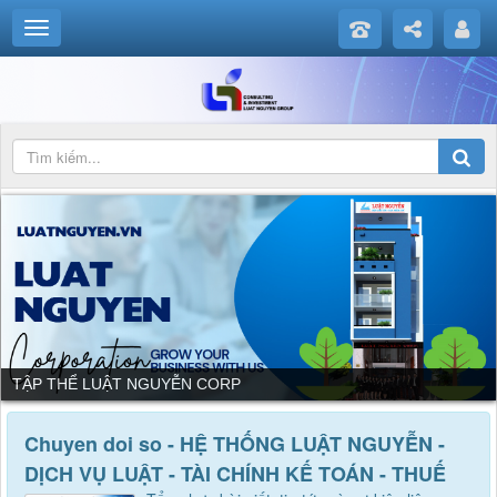
DỊCH VỤ CỦA LUẬT NGUYỄN CORP
Chuyen doi so - HỆ THỐNG LUẬT NGUYỄN -
DỊCH VỤ LUẬT - TÀI CHÍNH KẾ TOÁN - THUẾ