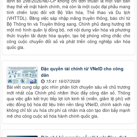
định số 298/2026/NĐ-CP không chỉ đơn thuần là một văn bản
thay thế về mặt hành chính, mà còn là một cuộc đại phẫu mang
tính chiến lược đối với Bộ Văn hóa, Thể thao và Du lịch
(VHTTDL). Bằng việc sáp nhập mảng truyền thông, báo chí từ
Bộ Thông tin và Truyền thông sang, Chính phủ đang hướng tới
một mô hình quản lý đồng bộ, nơi nội dung văn hóa và phương
thức truyền tải được hòa quyện, tạo bệ phóng vững chắc cho
công cuộc chuyển đổi số và phát triển công nghiệp văn hóa
quốc gia.
Đặc quyền tài chính từ VNeID cho công
dân
15:41 16/07/2026
Bài viết cung cấp góc nhìn phân tích chuyên sâu về chủ trương
mới nhất của Chính phủ nhằm thúc đẩy công dân số. Thông
qua việc gắn kết trực tiếp lợi ích kinh tế (miễn, giảm lệ phí) với
việc đồng bộ hóa dữ liệu trên nền tảng VNeID, chính sách này
không chỉ tối ưu hóa chi phí cá nhân mà còn tạo đòn bẩy mạnh
mẽ cho công cuộc số hóa hành chính quốc gia.