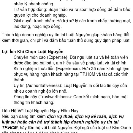
pháp lý nhanh chóng.
Tư vấn hợp đồng: Soạn thảo và rà soát hợp đồng để đảm bảo
quyền lợi cho doanh nghiệp.
Giải quyết tranh chấp: Hỗ trợ xử lý các tranh chấp thương mại,
lao động, hoặc hợp đồng.
Thành lập doanh nghiệp uy tín tại Luật Nguyễn giúp khách hàng tiết
kiệm thời gian, chi phí và đảm bảo tuân thủ đúng quy định pháp luật.
Lợi Ích Khi Chọn Luật Nguyễn
Chuyên môn cao (Expertise): Đội ngũ luật sư và kế toán viên
được đào tạo bài bản, am hiểu sâu về pháp luật và tài chính.
Kinh nghiệm thực tiễn (Experience): Hơn 25 năm kinh nghiệm
phục vụ hàng ngàn khách hàng tại TP.HCM và tất cả các tỉnh
thành.
Uy tín (Authoritativeness): Luật Nguyễn là đối tác tin cậy của
nhiều doanh nghiệp lớn nhỏ.
Đáng tin cậy (Trustworthiness): Cam kết minh bạch, bảo mật
thông tin khách hàng.
Liên Hệ Với Luật Nguyễn Ngay Hôm Nay
Nếu bạn đang tìm kiếm
dịch vụ thuế, dịch vụ kế toán, dịch vụ
luật sư hoặc cần hỗ trợ thành lập doanh nghiệp uy tín tại
TP.HCM
, hãy liên hệ với Luật Nguyễn. Đội ngũ của luật sư Kim Oanh
sẵn sàng tư vấn và đồng hành cùng bạn.