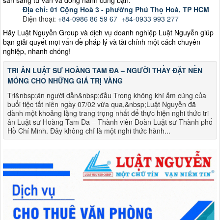
Địa chỉ: 01 Cộng Hoà 3 - phường Phú Thọ Hoà, TP HCM
Điện thoại:
+84-
0986 86 59 67
+84-0933 993 277
Hãy Luật Nguyễn Group và dịch vụ doanh nghiệp Luật Nguyễn giúp
bạn giải quyết mọi vấn đề pháp lý và tài chính một cách chuyên
nghiệp, nhanh chóng!
TRI ÂN LUẬT SƯ HOÀNG TAM ĐA – NGƯỜI THẦY ĐẶT NỀN
MÓNG CHO NHỮNG GIÁ TRỊ VÀNG
Tri&nbsp;ân người dẫn&nbsp;đầu Trong không khí ấm cúng của
buổi tiệc tất niên ngày 07/02 vừa qua,&nbsp;Luật Nguyễn đã
dành một khoảng lặng trang trọng nhất để thực hiện nghi thức tri
ân Luật sư Hoàng Tam Đa – Thành viên Đoàn Luật sư Thành phố
Hồ Chí Minh. Đây không chỉ là một nghi thức hành...