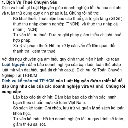
1. Dịch Vụ Thuế Chuyên Sâu
Dịch vụ thuế tại Luật Nguyễn giúp doanh nghiệp tối ưu hóa chi phí
và tuân thủ đúng quy định pháp luật. Chúng tôi hỗ trợ:
Kê khai thuế: Thực hiện báo cáo thuế giá trị gia tăng (GTGT),
thuế thu nhập doanh nghiệp (TNDN), và thuế thu nhập cá
nhân (TNCN).
Tư vấn tối ưu thuế: Đưa ra giải pháp giảm thiểu chi phí thuế
hợp pháp.
Xử lý vi phạm thuế: Hỗ trợ xử lý các vấn đề liên quan đến
thanh tra, kiểm tra thuế.
Với đội ngũ chuyên gia am hiểu quy định thuế hiện hành, kế toán
Luật Nguyễn
đảm bảo doanh nghiệp của bạn luôn tuân thủ pháp
luật mà vẫn đạt hiệu quả tài chính cao.2. Dịch Vụ Kế Toán Chuyên
Nghiệp Tại TP.HCM
Dịch vụ kế toán tại TP.HCM
của Luật Nguyễn được thiết kế để
đáp ứng nhu cầu của các doanh nghiệp vừa và nhỏ. Chúng tôi
cung cấp:
Lập báo cáo tài chính: Đảm bảo báo cáo chính xác, minh
bạch theo chuẩn mực kế toán Việt Nam.
Sổ sách kế toán: Ghi chép, lưu trữ và quản lý sổ sách kế toán
khoa học.
Tư vấn kế toán: Hỗ trợ doanh nghiệp tối ưu quy trình kế toán,
giảm thiểu sai sót.