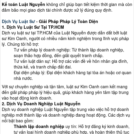
Kế toán Luật Nguyễn
không chỉ giúp bạn tiết kiệm thời gian mà còn
đảm bảo mọi giao dịch tài chính được xử lý đúng quy định.
Dịch Vụ Luật Sư
-
Giải Pháp Pháp Lý Toàn Diện
1. Dịch Vụ Luật Sư Tại TP.HCM
Dịch vụ luật sư tại TP.HCM của Luật Nguyễn được dẫn dắt bởi luật
sư Kim Oanh, người có nhiều năm kinh nghiệm trong lĩnh vực pháp
lý. Chúng tôi hỗ trợ:
Tư vấn pháp lý doanh nghiệp: Từ thành lập doanh nghiệp,
soạn thảo hợp đồng, đến giải quyết tranh chấp.
Tư vấn luật dân sự: Hỗ trợ các vấn đề về hôn nhân gia đình,
thừa kế, và tranh chấp đất đai.
Đại diện pháp lý: Đại diện khách hàng tại tòa án hoặc cơ quan
nhà nước.
Với sự chuyên nghiệp và tận tâm, luật sư Kim Oanh cam kết mang
đến giải pháp pháp lý hiệu quả, giúp khách hàng yên tâm tập trung
vào hoạt động kinh doanh.
2.
Dịch Vụ Doanh Nghiệp
Luật Nguyễn
Dịch vụ doanh nghiệp Luật Nguyễn tập trung vào việc hỗ trợ doanh
nghiệp mới thành lập và doanh nghiệp đang hoạt động. Các dịch vụ
nổi bật bao gồm:
Thành lập doanh nghiệp
uy tín: Hỗ trợ đăng ký kinh doanh,
tư vấn loại hình doanh nghiệp phù hợp, và hoàn thiện thủ tục