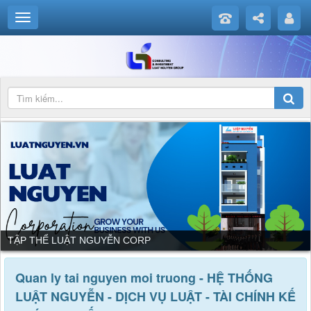
TẬP THỂ LUẬT NGUYỄN CORP
Quan ly tai nguyen moi truong - HỆ THỐNG
LUẬT NGUYỄN - DỊCH VỤ LUẬT - TÀI CHÍNH KẾ