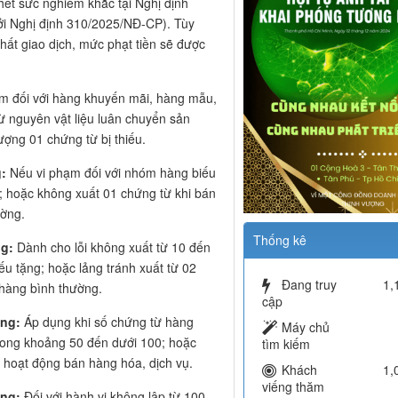
hết sức nghiêm khắc tại Nghị định
ởi Nghị định 310/2025/NĐ-CP). Tùy
chất giao dịch, mức phạt tiền sẽ được
m đối với hàng khuyến mãi, hàng mẫu,
rừ nguyên vật liệu luân chuyển sản
ượng 01 chứng từ bị thiếu.
:
Nếu vi phạm đối với nhóm hàng biếu
ừ; hoặc không xuất 01 chứng từ khi bán
ường.
Thống kê
ng:
Dành cho lỗi không xuất từ 10 đến
ếu tặng; hoặc lảng tránh xuất từ 02
Đang truy
1,
 hàng bình thường.
cập
ồng:
Áp dụng khi số chứng từ hàng
Máy chủ
trong khoảng 50 đến dưới 100; hoặc
tìm kiếm
i hoạt động bán hàng hóa, dịch vụ.
Khách
1,
viếng thăm
ồng:
Đối với hành vi không lập từ 100