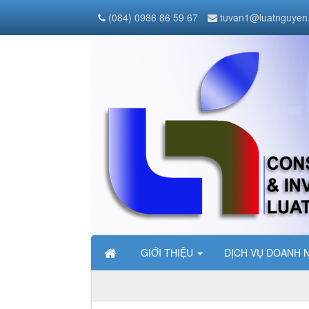
(084) 0986 86 59 67
tuvan1@luatnguyen
GIỚI THIỆU
DỊCH VỤ DOANH 