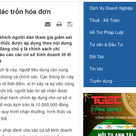
Dịch Vụ Doanh Nghiệp
iác trốn hóa đơn
Thuế - Kế Toán
Hỗ Trợ Pháp Luật
 khích người dân tham gia giám sát
h thức được áp dụng theo nội dung
Tư vấn & Đầu Tư
đáng chú ý là chính sách chi
o cáo các cơ sở kinh doanh lờ đi
Đối Tác
g.
Tin tức
ch lệ này, người tiêu dùng cần cung
 chóng và chính xác. Các thông tin này
Tuyển dụng
õ thời điểm, vị trí xảy ra sự việc cũng
hi trả, người báo tin sẽ nhận được
phạt hành chính áp dụng cho cơ sở vi
ở mức kịch trần là 10.000.000 đồng
ề quy trình nhận thưởng, hình thức và
 thể.
h phạt dành cho các cơ sở kinh doanh