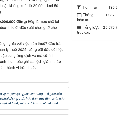
; hoặc không xuất từ 20 đến dưới 50
Hôm nay
190,
g.
Tháng
1,037,
hiện tại
0.000.000 đồng:
Đây là mức chế tài
Tổng lượt
25,570,
doanh lờ đi việc xuất chứng từ cho
truy cập
n.
ồng nghĩa với việc trốn thuế? Câu trả
uản lý thuế 2025 (cũng bắt đầu có hiệu
hoặc cung ứng dịch vụ mà cố tình
h thu, hoặc ghi sai lệch giá trị thấp
hóm hành vi trốn thuế.
o vệ quyền lợi người tiêu dùng.
,
Tố giác trốn
c phạt không xuất hóa đơn
,
quy định xuất hóa
 luật về thuế
,
xử phạt hành chính về thuế