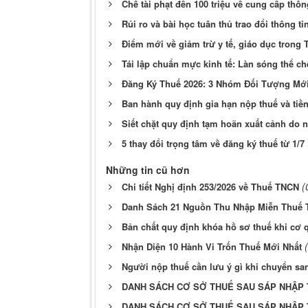
Chế tài phạt đến 100 triệu về cung cấp thôn
Rủi ro và bài học tuân thủ trao đổi thông ti
Điểm mới về giảm trừ y tế, giáo dục trong
Tái lập chuẩn mực kinh tế: Làn sóng thể ch
Đăng Ký Thuế 2026: 3 Nhóm Đối Tượng Mới
Ban hành quy định gia hạn nộp thuế và tiề
Siết chặt quy định tạm hoãn xuất cảnh do n
5 thay đổi trọng tâm về đăng ký thuế từ 1/7
Những tin cũ hơn
(
Chi tiết Nghị định 253/2026 về Thuế TNCN
Danh Sách 21 Nguồn Thu Nhập Miễn Thuế 
Bản chất quy định khóa hồ sơ thuế khi cơ 
Nhận Diện 10 Hành Vi Trốn Thuế Mới Nhất
Người nộp thuế cần lưu ý gì khi chuyển sa
DANH SÁCH CƠ SỞ THUẾ SAU SÁP NHẬP 
DANH SÁCH CƠ SỞ THUẾ SAU SÁP NHẬP 