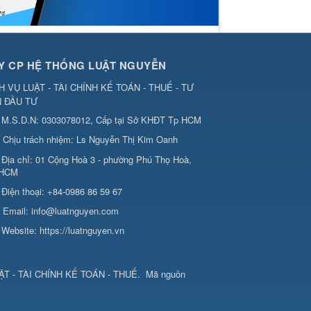
Y CP HỆ THỐNG LUẬT NGUYỄN
H VỤ LUẬT - TÀI CHÍNH KẾ TOÁN - THUẾ - TƯ
 ĐẦU TƯ
M.S.D.N: 0303078012, Cấp tại Sở KHĐT Tp HCM
Chịu trách nhiệm:
Ls Nguyễn Thị Kim Oanh
Địa chỉ:
01 Cộng Hoà 3 - phường Phú Thọ Hoà,
 HCM
Điện thoại:
+84-0986 86 59 67
Email:
info@luatnguyen.com
Website:
https://luatnguyen.vn
T - TÀI CHÍNH KẾ TOÁN - THUẾ
.
Mã nguồn