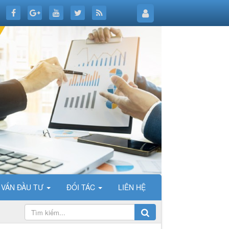
 VẤN ĐẦU TƯ
ĐỐI TÁC
LIÊN HỆ