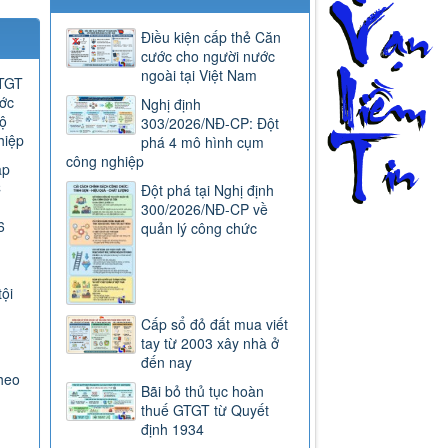
Điều kiện cấp thẻ Căn
cước cho người nước
ngoài tại Việt Nam
GTGT
ước
Nghị định
ộ
303/2026/NĐ-CP: Đột
hiệp
phá 4 mô hình cụm
công nghiệp
ap
C
Đột phá tại Nghị định
300/2026/NĐ-CP về
6
quản lý công chức
tội
Cấp sổ đỏ đất mua viết
tay từ 2003 xây nhà ở
đến nay
heo
Bãi bỏ thủ tục hoàn
thuế GTGT từ Quyết
định 1934