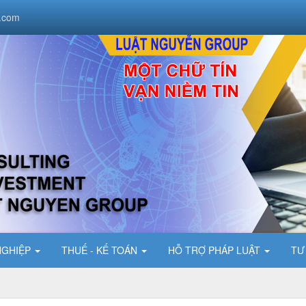
.com
NGHIỆP
THUẾ - KẾ TOÁN
HỖ TRỢ PHÁP LUẬT
TƯ