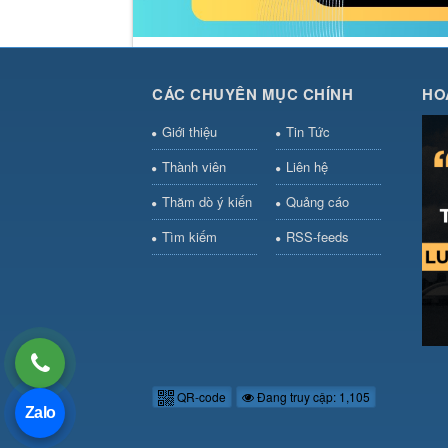
CÁC CHUYÊN MỤC CHÍNH
HO
Giới thiệu
Tin Tức
Thành viên
Liên hệ
Thăm dò ý kiến
Quảng cáo
Tìm kiếm
RSS-feeds
QR-code
Đang truy cập: 1,105
Zalo