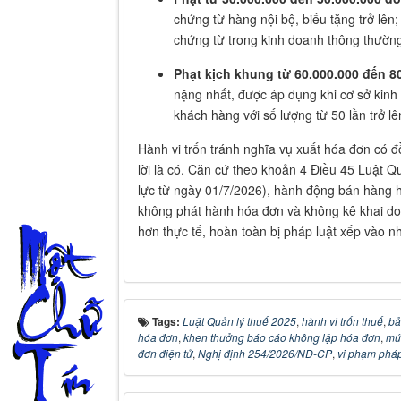
chứng từ hàng nội bộ, biếu tặng trở lên
chứng từ trong kinh doanh thông thườn
Phạt kịch khung từ 60.000.000 đến 8
nặng nhất, được áp dụng khi cơ sở kinh 
khách hàng với số lượng từ 50 lần trở lê
Hành vi trốn tránh nghĩa vụ xuất hóa đơn có đ
lời là có. Căn cứ theo khoản 4 Điều 45 Luật Q
lực từ ngày 01/7/2026), hành động bán hàng 
không phát hành hóa đơn và không kê khai doan
hơn thực tế, hoàn toàn bị pháp luật xếp vào n
Tags:
Luật Quản lý thuế 2025
,
hành vi trốn thuế
,
bả
hóa đơn
,
khen thưởng báo cáo không lập hóa đơn
,
mứ
đơn điện tử
,
Nghị định 254/2026/NĐ-CP
,
vi phạm pháp