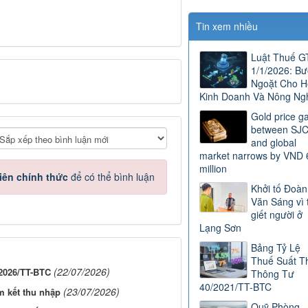
Tin xem nhiều
Luật Thuế 
1/1/2026: B
Ngoặt Cho H
Kinh Doanh Và Nông Ng
Gold price g
between SJ
and global
market narrows by VND 
million
iên chính thức
để có thể bình luận
Khởi tố Đoàn
Văn Sáng vì 
giết người ở
Lạng Sơn
Bảng Tỷ Lệ
Thuế Suất T
(22/07/2026)
/2026/TT-BTC
Thông Tư
40/2021/TT-BTC
(23/07/2026)
m kết thu nhập
Quỹ Phòng