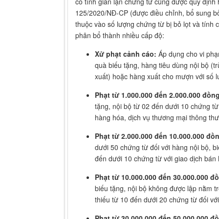
cố tình gian lận chứng từ cũng được quy định 
125/2020/NĐ-CP (được điều chỉnh, bổ sung b
thuộc vào số lượng chứng từ bị bỏ lọt và tính 
phân bổ thành nhiều cấp độ:
Xử phạt cảnh cáo:
Áp dụng cho vi phạ
quà biếu tặng, hàng tiêu dùng nội bộ (t
xuất) hoặc hàng xuất cho mượn với số l
Phạt từ 1.000.000 đến 2.000.000 đồng
tặng, nội bộ từ 02 đến dưới 10 chứng t
hàng hóa, dịch vụ thương mại thông th
Phạt từ 2.000.000 đến 10.000.000 đồ
dưới 50 chứng từ đối với hàng nội bộ, bi
đến dưới 10 chứng từ với giao dịch bán
Phạt từ 10.000.000 đến 30.000.000 đ
biếu tặng, nội bộ không được lập nằm 
thiếu từ 10 đến dưới 20 chứng từ đối vớ
Phạt từ 30.000.000 đến 50.000.000 đ