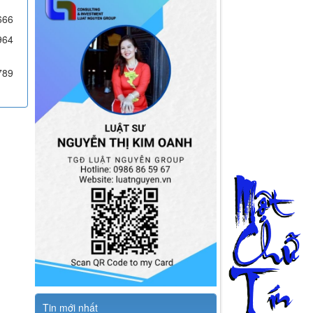
666
964
789
Tin mới nhất