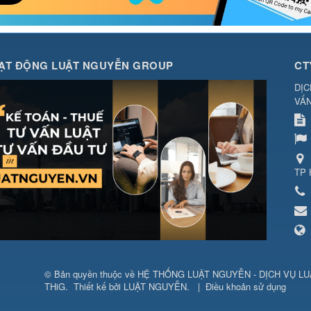
ẠT ĐỘNG LUẬT NGUYỄN GROUP
CT
DỊC
VẤN
TP
© Bản quyền thuộc về
HỆ THỐNG LUẬT NGUYỄN - DỊCH VỤ LUẬ
THiG
.
Thiết kế bởi
LUẬT NGUYỄN
.
|
Điều khoản sử dụng