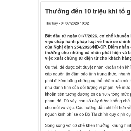
Thưởng đến 10 triệu khi tố g
Thứ bảy - 04/07/2026 10:02
Bắt đầu từ ngày 01/7/2026, cơ chế khuyến
việc chấp hành pháp luật về thuế sẽ chín
của Nghị định 254/2026/NĐ-CP. Điểm nhấn 
thưởng cho những cá nhân phát hiện và bá
việc xuất chứng từ điện tử cho khách hàn
Cụ thể, để được xét duyệt nhận khoản tiền khí
cấp nguồn tin đảm bảo tính trung thực, nhanh
phải đi kèm bằng chứng cụ thể nhằm xác minh r
như danh tính của đối tượng vi phạm. Về mức c
khoản tiền tương đương tối đa 10% tổng mức 
phạm đó. Dù vậy, con số này được khống chế 
cho mỗi vụ việc. Các hướng dẫn chi tiết hơn v
nguồn kinh phí sẽ do Bộ Tài chính quy định cụ
Song song với cơ chế khen thưởng, khung hìn