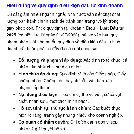
HIểu đúng về quy định điều kiện đầu tư kinh doanh
Dù cắt giảm nhiều ngành nghề, Nhà nước vẫn siết chặt chất
lượng ban hành chính sách để tránh tình trạng "vô lý" trong
giấy phép con. Theo quy định tại khoản 4 Điều 7
Luật Đầu tư
2025
(có hiệu lực từ ngày 01/07/2026), bất kỳ văn bản quy
phạm pháp luật nào muốn quy định về điều kiện đầu tư kinh
doanh bắt buộc phải có đầy đủ các nội dung sau:
Đối tượng và phạm vi áp dụng
: Xác định rõ tổ chức, cá
nhân nào phải chịu sự điều chỉnh.
Hình thức áp dụng
: Quy định rõ là cần Giấy phép, Giấy
chứng nhận, Chứng chỉ, hay chỉ cần văn bản xác
nhận/chấp thuận.
Nội dung điều kiện
: Tiêu chí cụ thể về vốn, cơ sở vật
chất, nhân sự... một cách minh bạch.
Hồ sơ, trình tự, thủ tục hành chính
: Các bước thực
hiện rõ ràng, tránh gây nhũng nhiễu cho doanh nghiệp.
Cơ quan có thẩm quyền
: Chỉ đích danh đơn vị tiếp
nhận và giải quyết hồ sơ.