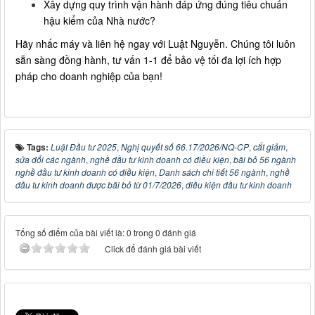
Xây dựng quy trình vận hành đáp ứng đúng tiêu chuẩn
hậu kiểm của Nhà nước?
Hãy nhấc máy và liên hệ ngay với Luật Nguyễn. Chúng tôi luôn
sẵn sàng đồng hành, tư vấn 1-1 để bảo vệ tối đa lợi ích hợp
pháp cho doanh nghiệp của bạn!
Tags:
Luật Đầu tư 2025
,
Nghị quyết số 66.17/2026/NQ-CP
,
cắt giảm
,
sửa đổi các ngành
,
nghề đầu tư kinh doanh có điều kiện
,
bãi bỏ 56 ngành
nghề đầu tư kinh doanh có điều kiện
,
Danh sách chi tiết 56 ngành
,
nghề
đầu tư kinh doanh được bãi bỏ từ 01/7/2026
,
điều kiện đầu tư kinh doanh
Tổng số điểm của bài viết là: 0 trong 0 đánh giá
Click để đánh giá bài viết