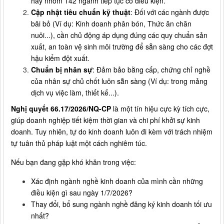
hay nhóm 142 ngành tiếp tục có điều kiện.
Cập nhật tiêu chuẩn kỹ thuật
: Đối với các ngành được
bãi bỏ (Ví dụ: Kinh doanh phân bón, Thức ăn chăn
nuôi...), cần chủ động áp dụng đúng các quy chuẩn sản
xuất, an toàn vệ sinh môi trường để sẵn sàng cho các đợt
hậu kiểm đột xuất.
Chuẩn bị nhân sự
: Đảm bảo bằng cấp, chứng chỉ nghề
của nhân sự chủ chốt luôn sẵn sàng (Ví dụ: trong mảng
dịch vụ việc làm, thiết kế...).
​​​​​​Nghị quyết 66.17/2026/NQ-CP
là một tín hiệu cực kỳ tích cực,
giúp doanh nghiệp tiết kiệm thời gian và chi phí khởi sự kinh
doanh. Tuy nhiên, tự do kinh doanh luôn đi kèm với trách nhiệm
tự tuân thủ pháp luật một cách nghiêm túc.
Nếu bạn đang gặp khó khăn trong việc:
Xác định ngành nghề kinh doanh của mình cần những
điều kiện gì sau ngày 1/7/2026?
Thay đổi, bổ sung ngành nghề đăng ký kinh doanh tối ưu
nhất?