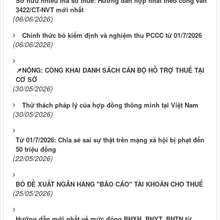
Sở hữu nhiều mã số thuế: Hướng dẫn hợp nhất theo công văn
3422/CT-NVT mới nhất
(06/06/2026)
Chính thức bỏ kiểm định và nghiệm thu PCCC từ 01/7/2026
(06/06/2026)
📌NÓNG: CÔNG KHAI DANH SÁCH CÁN BỘ HỖ TRỢ THUẾ TẠI
CƠ SỞ
(30/05/2026)
Thử thách pháp lý của hợp đồng thông minh tại Việt Nam
(30/05/2026)
Từ 01/7/2026: Chia sẻ sai sự thật trên mạng xã hội bị phạt đến
50 triệu đồng
(22/05/2026)
BỎ ĐỀ XUẤT NGÂN HÀNG "BÁO CÁO" TÀI KHOẢN CHO THUẾ
(25/05/2026)
Hướng dẫn mới nhất về mức đóng BHXH, BHYT, BHTN từ