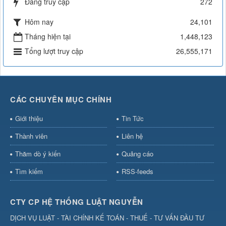
Đang truy cập
272
Hôm nay
24,101
Tháng hiện tại
1,448,123
Tổng lượt truy cập
26,555,171
CÁC CHUYÊN MỤC CHÍNH
Giới thiệu
Tin Tức
Thành viên
Liên hệ
Thăm dò ý kiến
Quảng cáo
Tìm kiếm
RSS-feeds
CTY CP HỆ THỐNG LUẬT NGUYỄN
DỊCH VỤ LUẬT - TÀI CHÍNH KẾ TOÁN - THUẾ - TƯ VẤN ĐẦU TƯ