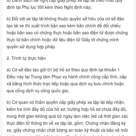
a) Danh sách đề nghị cấp giấy phép xe tập lái theo mẫu quy
định tại Phụ lục VIII kèm theo Nghị định này;
b) Đối với xe tập lái không thuộc quyền sở hữu của cơ sở đào
tạo lái xe thì xuất trình bản sao kèm bản chính để đối chiếu
hoặc bản sao có chứng thực hoặc bản sao điện tử được chứng
thực từ bản chính hoặc dữ liệu điện tử Giấy tờ chứng minh
quyền sử dụng hợp pháp.
2. Trình tự thực hiện
a) Cơ sở đào tạo gửi 01 bộ hồ sơ theo quy định tại khoản 1
Điều này tại Trung tâm Phục vụ hành chính công cấp tỉnh, cấp
xã bằng hình thức trực tiếp hoặc qua dịch vụ bưu chính hoặc
qua cổng dịch vụ công quốc gia;
b) Cơ quan có thẩm quyền cấp giấy phép xe tập lái tiếp nhận,
kiểm tra tính đầy đủ của hồ sơ; trường hợp hồ sơ chưa đầy đủ,
trong thời gian không quá 02 ngày làm việc (kể cả thời gian xác
thực điện tử thông tin về xe tập lái, gồm: Chứng nhận đăng ký
xe, giấy chứng nhận chất lượng an toàn kỹ thuật và bảo vệ môi