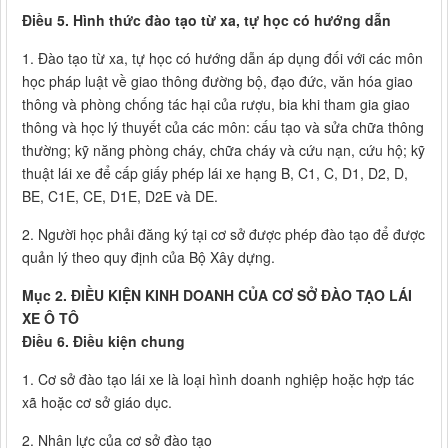
Điều 5. Hình thức đào tạo từ xa, tự học có hướng dẫn
1. Đào tạo từ xa, tự học có hướng dẫn áp dụng đối với các môn
học pháp luật về giao thông đường bộ, đạo đức, văn hóa giao
thông và phòng chống tác hại của rượu, bia khi tham gia giao
thông và học lý thuyết của các môn: cấu tạo và sửa chữa thông
thường; kỹ năng phòng cháy, chữa cháy và cứu nạn, cứu hộ; kỹ
thuật lái xe để cấp giấy phép lái xe hạng B, C1, C, D1, D2, D,
BE, C1E, CE, D1E, D2E và DE.
2. Người học phải đăng ký tại cơ sở được phép đào tạo để được
quản lý theo quy định của Bộ Xây dựng.
Mục 2. ĐIỀU KIỆN KINH DOANH CỦA CƠ SỞ ĐÀO TẠO LÁI
XE Ô TÔ
Điều 6. Điều kiện chung
1. Cơ sở đào tạo lái xe là loại hình doanh nghiệp hoặc hợp tác
xã hoặc cơ sở giáo dục.
2. Nhân lực của cơ sở đào tạo