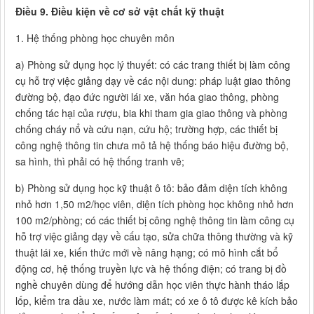
Điều 9. Điều kiện về cơ sở vật chất kỹ thuật
1. Hệ thống phòng học chuyên môn
a) Phòng sử dụng học lý thuyết: có các trang thiết bị làm công
cụ hỗ trợ việc giảng dạy về các nội dung: pháp luật giao thông
đường bộ, đạo đức người lái xe, văn hóa giao thông, phòng
chống tác hại của rượu, bia khi tham gia giao thông và phòng
chống cháy nổ và cứu nạn, cứu hộ; trường hợp, các thiết bị
công nghệ thông tin chưa mô tả hệ thống báo hiệu đường bộ,
sa hình, thì phải có hệ thống tranh vẽ;
b) Phòng sử dụng học kỹ thuật ô tô: bảo đảm diện tích không
nhỏ hơn 1,50 m2/học viên, diện tích phòng học không nhỏ hơn
100 m2/phòng; có các thiết bị công nghệ thông tin làm công cụ
hỗ trợ việc giảng dạy về cấu tạo, sửa chữa thông thường và kỹ
thuật lái xe, kiến thức mới về nâng hạng; có mô hình cắt bổ
động cơ, hệ thống truyền lực và hệ thống điện; có trang bị đồ
nghề chuyên dùng để hướng dẫn học viên thực hành tháo lắp
lốp, kiểm tra dầu xe, nước làm mát; có xe ô tô được kê kích bảo