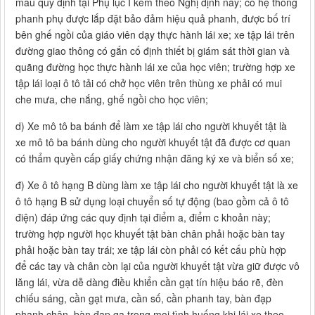
mẫu quy định tại Phụ lục I kèm theo Nghị định này; có hệ thống
phanh phụ được lắp đặt bảo đảm hiệu quả phanh, được bố trí
bên ghế ngồi của giáo viên dạy thực hành lái xe; xe tập lái trên
đường giao thông có gắn cố định thiết bị giám sát thời gian và
quãng đường học thực hành lái xe của học viên; trường hợp xe
tập lái loại ô tô tải có chở học viên trên thùng xe phải có mui
che mưa, che nắng, ghế ngồi cho học viên;
d) Xe mô tô ba bánh để làm xe tập lái cho người khuyết tật là
xe mô tô ba bánh dùng cho người khuyết tật đã được cơ quan
có thẩm quyền cấp giấy chứng nhận đăng ký xe và biển số xe;
đ) Xe ô tô hạng B dùng làm xe tập lái cho người khuyết tật là xe
ô tô hạng B sử dụng loại chuyển số tự động (bao gồm cả ô tô
điện) đáp ứng các quy định tại điểm a, điểm c khoản này;
trường hợp người học khuyết tật bàn chân phải hoặc bàn tay
phải hoặc bàn tay trái; xe tập lái còn phải có kết cấu phù hợp
để các tay và chân còn lại của người khuyết tật vừa giữ được vô
lăng lái, vừa dễ dàng điều khiển cần gạt tín hiệu báo rẽ, đèn
chiếu sáng, cần gạt mưa, cần số, cần phanh tay, bàn đạp
phanh chân, bàn đạp ga trong mọi tình huống khi lái xe theo