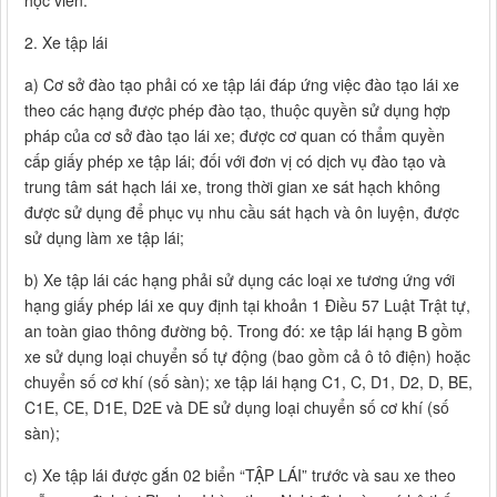
học viên.
2. Xe tập lái
a) Cơ sở đào tạo phải có xe tập lái đáp ứng việc đào tạo lái xe
theo các hạng được phép đào tạo, thuộc quyền sử dụng hợp
pháp của cơ sở đào tạo lái xe; được cơ quan có thẩm quyền
cấp giấy phép xe tập lái; đối với đơn vị có dịch vụ đào tạo và
trung tâm sát hạch lái xe, trong thời gian xe sát hạch không
được sử dụng để phục vụ nhu cầu sát hạch và ôn luyện, được
sử dụng làm xe tập lái;
b) Xe tập lái các hạng phải sử dụng các loại xe tương ứng với
hạng giấy phép lái xe quy định tại khoản 1 Điều 57 Luật Trật tự,
an toàn giao thông đường bộ. Trong đó: xe tập lái hạng B gồm
xe sử dụng loại chuyển số tự động (bao gồm cả ô tô điện) hoặc
chuyển số cơ khí (số sàn); xe tập lái hạng C1, C, D1, D2, D, BE,
C1E, CE, D1E, D2E và DE sử dụng loại chuyển số cơ khí (số
sàn);
c) Xe tập lái được gắn 02 biển “TẬP LÁI” trước và sau xe theo