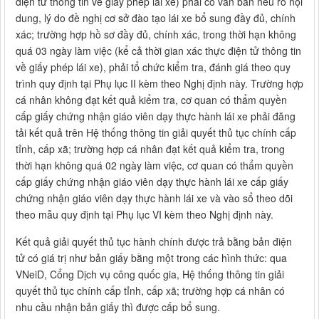
điện tử thông tin về giấy phép lái xe) phải có văn bản nêu rõ nội
dung, lý do đề nghị cơ sở đào tạo lái xe bổ sung đầy đủ, chính
xác; trường hợp hồ sơ đầy đủ, chính xác, trong thời hạn không
quá 03 ngày làm việc (kể cả thời gian xác thực điện tử thông tin
về giấy phép lái xe), phải tổ chức kiểm tra, đánh giá theo quy
trình quy định tại Phụ lục II kèm theo Nghị định này. Trường hợp
cá nhân không đạt kết quả kiểm tra, cơ quan có thẩm quyền
cấp giấy chứng nhận giáo viên dạy thực hành lái xe phải đăng
tải kết quả trên Hệ thống thông tin giải quyết thủ tục chính cấp
tỉnh, cấp xã; trường hợp cá nhân đạt kết quả kiểm tra, trong
thời hạn không quá 02 ngày làm việc, cơ quan có thẩm quyền
cấp giấy chứng nhận giáo viên dạy thực hành lái xe cấp giấy
chứng nhận giáo viên dạy thực hành lái xe và vào sổ theo dõi
theo mẫu quy định tại Phụ lục VI kèm theo Nghị định này.
Kết quả giải quyết thủ tục hành chính được trả bằng bản điện
tử có giá trị như bản giấy bằng một trong các hình thức: qua
VNeiD, Cổng Dịch vụ công quốc gia, Hệ thống thông tin giải
quyết thủ tục chính cấp tỉnh, cấp xã; trường hợp cá nhân có
nhu cầu nhận bản giấy thì được cấp bổ sung.