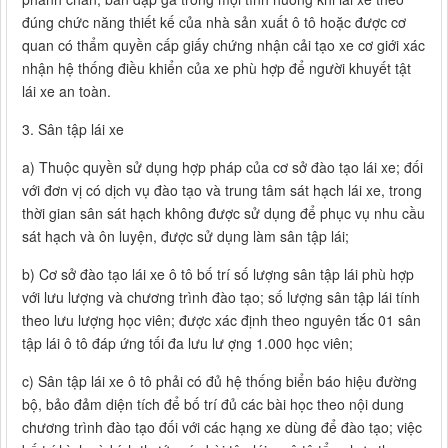
đúng chức năng thiết kế của nhà sản xuất ô tô hoặc được cơ
quan có thẩm quyền cấp giấy chứng nhận cải tạo xe cơ giới xác
nhận hệ thống điều khiển của xe phù hợp để người khuyết tật
lái xe an toàn.
3. Sân tập lái xe
a) Thuộc quyền sử dụng hợp pháp của cơ sở đào tạo lái xe; đối
với đơn vị có dịch vụ đào tạo và trung tâm sát hạch lái xe, trong
thời gian sân sát hạch không được sử dụng để phục vụ nhu cầu
sát hạch và ôn luyện, được sử dụng làm sân tập lái;
b) Cơ sở đào tạo lái xe ô tô bố trí số lượng sân tập lái phù hợp
với lưu lượng và chương trình đào tạo; số lượng sân tập lái tính
theo lưu lượng học viên; được xác định theo nguyên tắc 01 sân
tập lái ô tô đáp ứng tối đa lưu lư ợng 1.000 học viên;
c) Sân tập lái xe ô tô phải có đủ hệ thống biển báo hiệu đường
bộ, bảo đảm diện tích để bố trí đủ các bài học theo nội dung
chương trình đào tạo đối với các hạng xe dùng để đào tạo; việc