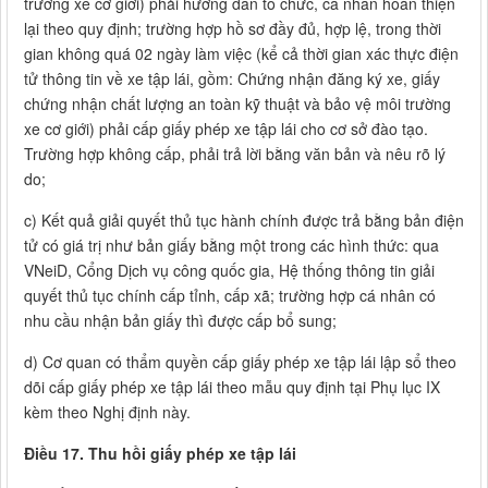
trường xe cơ giới) phải hướng dẫn tổ chức, cá nhân hoàn thiện
lại theo quy định; trường hợp hồ sơ đầy đủ, hợp lệ, trong thời
gian không quá 02 ngày làm việc (kể cả thời gian xác thực điện
tử thông tin về xe tập lái, gồm: Chứng nhận đăng ký xe, giấy
chứng nhận chất lượng an toàn kỹ thuật và bảo vệ môi trường
xe cơ giới) phải cấp giấy phép xe tập lái cho cơ sở đào tạo.
Trường hợp không cấp, phải trả lời bằng văn bản và nêu rõ lý
do;
c) Kết quả giải quyết thủ tục hành chính được trả bằng bản điện
tử có giá trị như bản giấy bằng một trong các hình thức: qua
VNeiD, Cổng Dịch vụ công quốc gia, Hệ thống thông tin giải
quyết thủ tục chính cấp tỉnh, cấp xã; trường hợp cá nhân có
nhu cầu nhận bản giấy thì được cấp bổ sung;
d) Cơ quan có thẩm quyền cấp giấy phép xe tập lái lập sổ theo
dõi cấp giấy phép xe tập lái theo mẫu quy định tại Phụ lục IX
kèm theo Nghị định này.
Điều 17. Thu hồi giấy phép xe tập lái