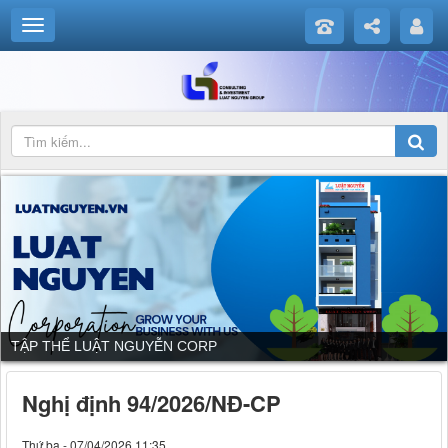
DỊCH VỤ CỦA LUẬT NGUYỄN CORP
Nghị định 94/2026/NĐ-CP
Thứ ba - 07/04/2026 11:35