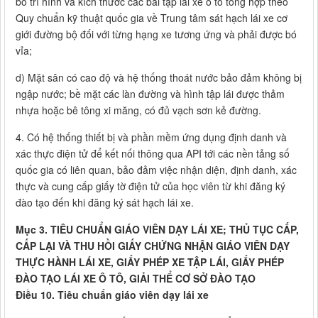
bố trí hình và kích thước các bài tập lái xe ô tô tổng hợp theo
Quy chuẩn kỹ thuật quốc gia về Trung tâm sát hạch lái xe cơ
giới đường bộ đối với từng hạng xe tương ứng và phải được bó
vỉa;
d) Mặt sân có cao độ và hệ thống thoát nước bảo đảm không bị
ngập nước; bề mặt các làn đường và hình tập lái được thảm
nhựa hoặc bê tông xi măng, có đủ vạch sơn kẻ đường.
4. Có hệ thống thiết bị và phần mềm ứng dụng định danh và
xác thực điện tử để kết nối thông qua API tới các nền tảng số
quốc gia có liên quan, bảo đảm việc nhận diện, định danh, xác
thực và cung cấp giấy tờ điện tử của học viên từ khi đăng ký
đào tạo đến khi đăng ký sát hạch lái xe.
Mục 3. TIÊU CHUẨN GIÁO VIÊN DẠY LÁI XE; THỦ TỤC CẤP,
CẤP LẠI VÀ THU HỒI GIẤY CHỨNG NHẬN GIÁO VIÊN DẠY
THỰC HÀNH LÁI XE, GIẤY PHÉP XE TẬP LÁI, GIẤY PHÉP
ĐÀO TẠO LÁI XE Ô TÔ, GIẢI THỂ CƠ SỞ ĐÀO TẠO
Điều 10. Tiêu chuẩn giáo viên dạy lái xe