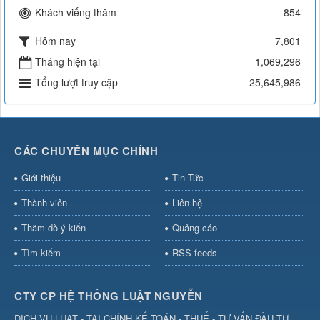
Khách viếng thăm
854
Hôm nay
7,801
Tháng hiện tại
1,069,296
Tổng lượt truy cập
25,645,986
CÁC CHUYÊN MỤC CHÍNH
Giới thiệu
Tin Tức
Thành viên
Liên hệ
Thăm dò ý kiến
Quảng cáo
Tìm kiếm
RSS-feeds
CTY CP HỆ THỐNG LUẬT NGUYỄN
DỊCH VỤ LUẬT - TÀI CHÍNH KẾ TOÁN - THUẾ - TƯ VẤN ĐẦU TƯ