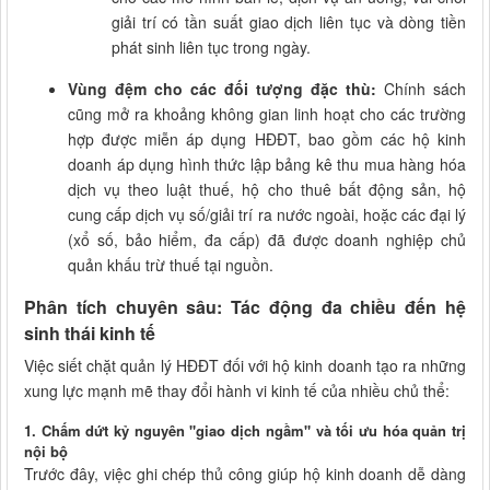
giải trí có tần suất giao dịch liên tục và dòng tiền
phát sinh liên tục trong ngày.
Vùng đệm cho các đối tượng đặc thù:
Chính sách
cũng mở ra khoảng không gian linh hoạt cho các trường
hợp được miễn áp dụng HĐĐT, bao gồm các hộ kinh
doanh áp dụng hình thức lập bảng kê thu mua hàng hóa
dịch vụ theo luật thuế, hộ cho thuê bất động sản, hộ
cung cấp dịch vụ số/giải trí ra nước ngoài, hoặc các đại lý
(xổ số, bảo hiểm, đa cấp) đã được doanh nghiệp chủ
quản khấu trừ thuế tại nguồn.
Phân tích chuyên sâu: Tác động đa chiều đến hệ
sinh thái kinh tế
Việc siết chặt quản lý HĐĐT đối với hộ kinh doanh tạo ra những
xung lực mạnh mẽ thay đổi hành vi kinh tế của nhiều chủ thể:
1. Chấm dứt kỷ nguyên "giao dịch ngầm" và tối ưu hóa quản trị
nội bộ
Trước đây, việc ghi chép thủ công giúp hộ kinh doanh dễ dàng