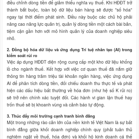
điều chỉnh dòng tiền để giảm thiểu nghĩa vụ thuế. Khi HĐĐT trở
thành bắt buộc, toàn bộ dữ liệu bán hàng sẽ được "số hóa"
ngay tại thời điểm phát sinh. Điều này buộc các chủ hộ phải
nâng cao năng lực quản trị, quản lý dòng tiền một cách bài bản,
tiệm cận gần hơn với mô hình quản lý của doanh nghiệp siêu
nhỏ.
2. Đồng bộ hóa dữ liệu và ứng dụng Trí tuệ nhân tạo (AI) trong
kiểm soát rủi ro
Việc áp dụng HĐĐT diện rộng cung cấp một kho dữ liệu khổng
lồ cho ngành thuế. Kết hợp với việc cơ quan thuế đã nắm giữ
thông tin hàng trăm triệu tài khoản ngân hàng, việc ứng dụng
AI để phân tích dòng tiền, đối chiếu doanh thu thực tế và phát
hiện các dấu hiệu bất thường về hóa đơn (như hệ số K rủi ro)
sẽ trở nên chính xác tuyệt đối. Các hành vi gian lận thuế hay
trốn thuế sẽ bị khoanh vùng và cảnh báo tự động.
3. Thúc đẩy môi trường cạnh tranh bình đẳng
Một trong những rào cản lớn của nền kinh tế Việt Nam là sự bất
bình đẳng giữa khối doanh nghiệp chính quy (phải tuân thủ
nghiêm ngặt về thuế, hóa đơn) và khối hộ kinh doanh cá thể