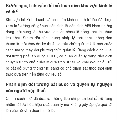
Bước ngoặt chuyển đổi số toàn diện khu vực kinh tế
cá thể
Khu vực hộ kinh doanh và cá nhân kinh doanh từ lâu đã được
xem là "xương sống" của nền kinh tế dân sinh Việt Nam nhưng
đồng thời cũng là khu vực tiềm ẩn nhiều lỗ hổng thất thu thuế
lớn nhất. Sự ra đời của khung pháp lý mới nhất không đơn
thuần là một thay đổi kỹ thuật về mặt chứng từ, mà là một cuộc
cách mạng thay đổi phương thức quản lý. Bằng cách định vị lại
đối tượng phải áp dụng HĐĐT, cơ quan quản lý đang dần dịch
chuyển từ cơ chế quản lý dựa trên sự tự kê khai (với nhiều rủi
ro bất đối xứng thông tin) sang cơ chế giám sát theo thời gian
thực dựa trên nền tảng dữ liệu số.
Phân định đối tượng bắt buộc và quyền tự nguyện
của người nộp thuế
Chính sách mới đã đưa ra những tiêu chí phân loại rất rõ ràng
nhằm tối ưu hóa hiệu quả quản lý mà không gây áp lực quá tải
lên các hộ kinh doanh nhỏ lẻ: