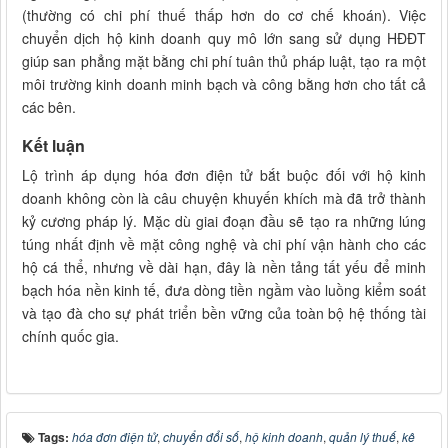
(thường có chi phí thuế thấp hơn do cơ chế khoán). Việc
chuyển dịch hộ kinh doanh quy mô lớn sang sử dụng HĐĐT
giúp san phẳng mặt bằng chi phí tuân thủ pháp luật, tạo ra một
môi trường kinh doanh minh bạch và công bằng hơn cho tất cả
các bên.
Kết luận
Lộ trình áp dụng hóa đơn điện tử bắt buộc đối với hộ kinh
doanh không còn là câu chuyện khuyến khích mà đã trở thành
kỷ cương pháp lý. Mặc dù giai đoạn đầu sẽ tạo ra những lúng
túng nhất định về mặt công nghệ và chi phí vận hành cho các
hộ cá thể, nhưng về dài hạn, đây là nền tảng tất yếu để minh
bạch hóa nền kinh tế, đưa dòng tiền ngầm vào luồng kiểm soát
và tạo đà cho sự phát triển bền vững của toàn bộ hệ thống tài
chính quốc gia.
Tags:
hóa đơn điện tử
,
chuyển đổi số
,
hộ kinh doanh
,
quản lý thuế
,
kê