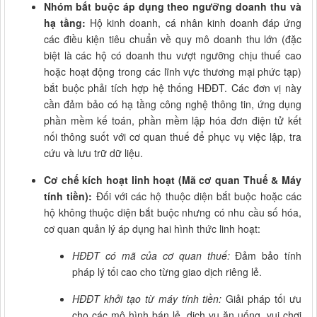
Nhóm bắt buộc áp dụng theo ngưỡng doanh thu và
hạ tầng:
Hộ kinh doanh, cá nhân kinh doanh đáp ứng
các điều kiện tiêu chuẩn về quy mô doanh thu lớn (đặc
biệt là các hộ có doanh thu vượt ngưỡng chịu thuế cao
hoặc hoạt động trong các lĩnh vực thương mại phức tạp)
bắt buộc phải tích hợp hệ thống HĐĐT. Các đơn vị này
cần đảm bảo có hạ tầng công nghệ thông tin, ứng dụng
phần mềm kế toán, phần mềm lập hóa đơn điện tử kết
nối thông suốt với cơ quan thuế để phục vụ việc lập, tra
cứu và lưu trữ dữ liệu.
Cơ chế kích hoạt linh hoạt (Mã cơ quan Thuế & Máy
tính tiền):
Đối với các hộ thuộc diện bắt buộc hoặc các
hộ không thuộc diện bắt buộc nhưng có nhu cầu số hóa,
cơ quan quản lý áp dụng hai hình thức linh hoạt:
HĐĐT có mã của cơ quan thuế:
Đảm bảo tính
pháp lý tối cao cho từng giao dịch riêng lẻ.
HĐĐT khởi tạo từ máy tính tiền:
Giải pháp tối ưu
cho các mô hình bán lẻ, dịch vụ ăn uống, vui chơi