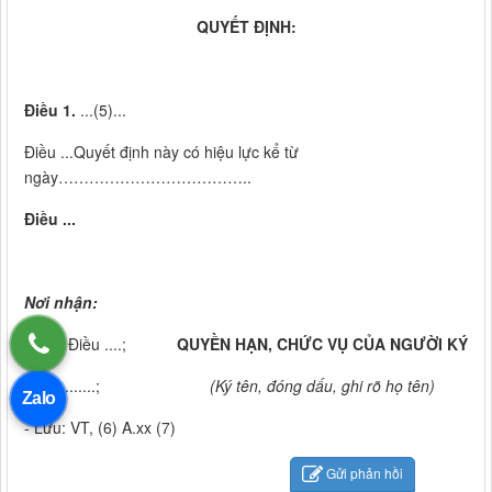
QUYẾT ĐỊNH:
Điều 1.
...(5)...
Điều ...Quyết định này có hiệu lực kể từ
ngày………………………………..
Điều ...
Nơi nhận:
- Như Điều ....;
QUYỀN HẠN, CHỨC VỤ CỦA NGƯỜI KÝ
- ..............;
(Ký tên, đóng dấu, ghi rõ họ tên)
Zalo
- Lưu: VT, (6) A.xx (7)
Gửi phản hồi