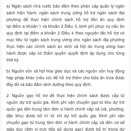
a) Ngân sách nhà nước bảo đảm theo phân cấp quản lý ngân
sách hiện hành; ngân sách trung ương hỗ trợ ngân sách địa
phương để thực hiện chính sách hỗ trợ tiền ăn quy định
tại điểm a khoản 1 và khoản 2 Điều 3, kinh phí phục vụ nấu ăn
quy định tại điểm a khoản 2 Điều 4 theo nguyên tắc hỗ trợ có
mục tiêu từ ngân sách trung ương cho ngân sách địa phương
thực hiện các chính sách an sinh xã hội do trung ương ban
hành được cấp có thẩm quyền quyết định áp dụng cho từng
thời kỳ.
b) Nguồn vốn xã hội hóa giáo dục và các nguồn vốn huy động
hợp pháp khác (nếu có) để hỗ trợ thêm cho bữa ăn trưa được
đầy đủ và bảo đảm dinh dưỡng theo quy định.
2. Nguồn gạo hỗ trợ để thực hiện chính sách được cấp từ
nguồn dự trữ quốc gia. Kinh phí vận chuyển gạo từ kho dự trữ
quốc gia đến trung tâm đơn vị hành chính cấp xã (xã, phường,
đặc khu) được bố trí từ chi dự trữ quốc gia. Kinh phí vận
chuyển gạo từ trung tâm đơn vị hành chính cấp xã đến cơ sở
giáo dục (đơn vị trực tiếp sử dụng gạo) được bố trí trong dự