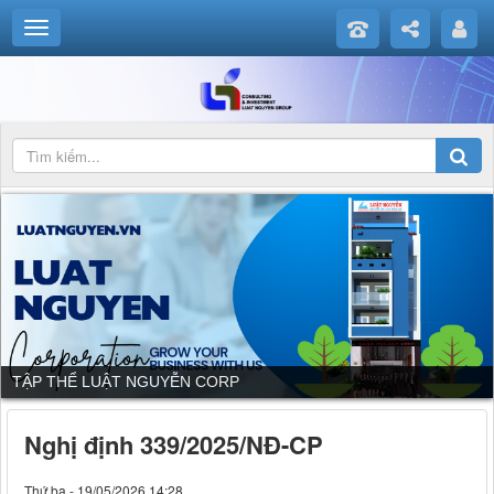
TẬP THỂ LUẬT NGUYỄN CORP
Nghị định 339/2025/NĐ-CP
Thứ ba - 19/05/2026 14:28