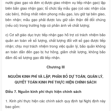
nước giao gạo và đơn vị được giao nhiệm vụ tiếp nhận gạo) lập
biên bản giao nhận gạo; tổ chức lấy mẫu gạo (có xác nhận của
các bên), thống nhất niêm phong mẫu gạo, lưu giữ tại bên giao,
bên nhận; mẫu gạo phải được lưu giữ cẩn thận để đổi chúng
(nếu có) trong trường hợp có phản ánh về chất lượng;
c) Cơ sở giáo dục trực tiếp nhận gạo hỗ trợ có trách nhiệm bảo
quản an toàn về số lượng, chất lượng đối với số gạo được tiếp
nhận; chịu mọi trách nhiệm trong việc quản lý, bảo quản không
an toàn dẫn đến gạo bị hư hỏng, giảm chất lượng, không bảo
đảm đủ số lượng gạo đã tiếp nhận.
Chương III
NGUỒN KINH PHÍ VÀ LẬP, PHÂN BỔ DỰ TOÁN, QUẢN LÝ,
QUYẾT TOÁN KINH PHÍ THỰC HIỆN CHÍNH SÁCH
Điều 7. Nguồn kinh phí thực hiện chính sách
1. Kinh phí thực hiện các chính sách quy định tại Nghị định này
bao gồm: