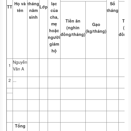
Họ và
tháng
lạc
Số
TT
Lớp
tên
năm
của
tháng
sinh
cha,
Tiền ăn
Tiền
mẹ
Gạo
(nghìn
(ng
hoặc
(kg/tháng)
đồng/tháng)
đồng/
người
giám
hộ
Nguyễn
1
Văn A
2
...
.....
Tổng