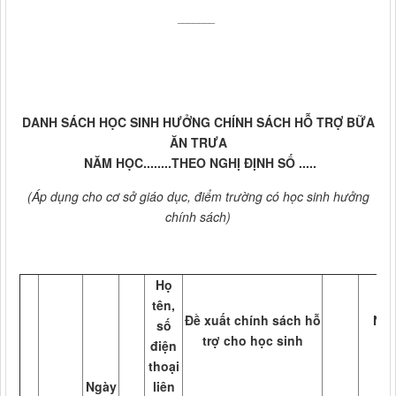
_______
DANH SÁCH HỌC SINH HƯỞNG CHÍNH SÁCH HỖ TRỢ BỮA
ĂN TRƯA
NĂM HỌC........THEO NGHỊ ĐỊNH SỐ .....
(Áp dụng cho cơ sở giáo dục, điểm trường có học sinh hưởng
chính sách)
Họ
tên,
Đề xuất chính sách hỗ
Ngâ
số
trợ cho học sinh
nư
điện
thoại
Ngày
liên