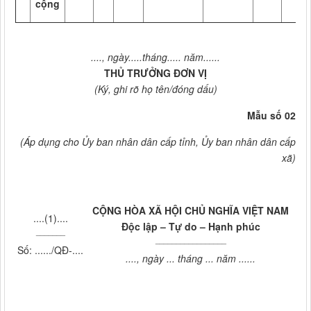
cộng
...., ngày.....tháng..... năm......
THỦ TRƯỞNG ĐƠN VỊ
(Ký, ghi rõ họ tên/đóng dấu)
Mẫu số 02
(Áp dụng cho Ủy ban nhân dân cấp tỉnh, Ủy ban nhân dân cấp
xã)
CỘNG HÒA XÃ HỘI CHỦ NGHĨA VIỆT NAM
....(1)....
Độc lập – Tự do – Hạnh phúc
_______
_________________
Số: ....../QĐ-....
...., ngày ... tháng ... năm ......