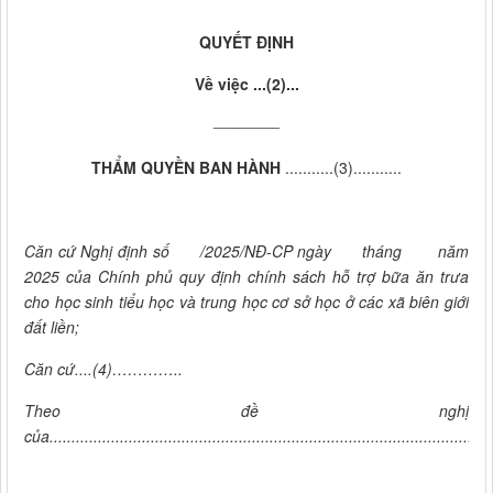
QUYẾT ĐỊNH
Về việc ...(2)...
__________
THẨM QUYỀN BAN HÀNH
...........(3)...........
Căn cứ Nghị định số /2025/NĐ-CP ngày tháng năm
2025 của Chính phủ quy định chính sách hỗ trợ bữa ăn trưa
cho học sinh tiểu học và trung học cơ sở học ở các xã biên giới
đất liền;
Căn cứ....(4)…………..
Theo đề nghị
của...................................................................................................