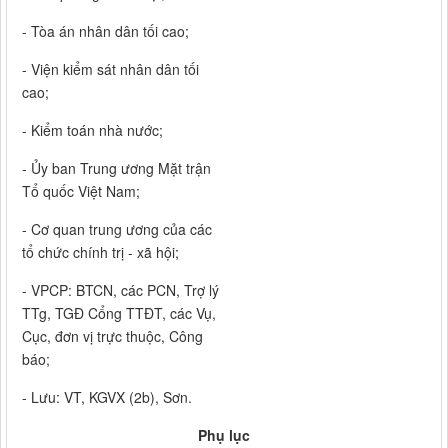
- Tòa án nhân dân tối cao;
- Viện kiểm sát nhân dân tối
cao;
- Kiểm toán nhà nước;
- Ủy ban Trung ương Mặt trận
Tổ quốc Việt Nam;
- Cơ quan trung ương của các
tổ chức chính trị - xã hội;
- VPCP: BTCN, các PCN, Trợ lý
TTg, TGĐ Cổng TTĐT, các Vụ,
Cục, đơn vị trực thuộc, Công
báo;
- Lưu: VT, KGVX (2b), Sơn.
Phụ lục