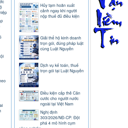
ước
Hủy tạm hoãn xuất
ộ
cảnh ngay khi người
hiệp
nộp thuế đủ điều kiện
ap
C
6
Giải thể hộ kinh doanh
trọn gói, đúng pháp luật
cùng Luật Nguyễn
tội
Dịch vụ kế toán, thuế
trọn gói tại Luật Nguyễn
heo
Điều kiện cấp thẻ Căn
cước cho người nước
ngoài tại Việt Nam
ai
h
Nghị định
303/2026/NĐ-CP: Đột
phá 4 mô hình cụm