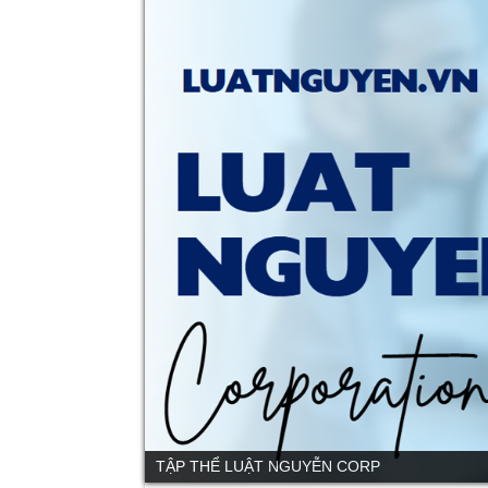
TẬP THỂ LUẬT NGUYỄN CORP