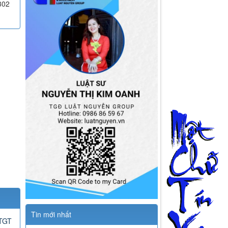
302
Tin mới nhất
GTGT