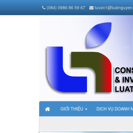
(084) 0986 86 59 67
tuvan1@luatnguyen
GIỚI THIỆU
DỊCH VỤ DOANH 