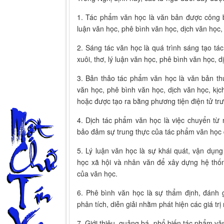
1. Tác phẩm văn học là văn bản được công bố
luận văn học, phê bình văn học, dịch văn học,
2. Sáng tác văn học là quá trình sáng tạo tá
xuôi, thơ, lý luận văn học, phê bình văn học, 
3. Bản thảo tác phẩm văn học là văn bản thuộ
văn học, phê bình văn học, dịch văn học, kị
hoặc được tạo ra bằng phương tiện điện tử trư
4. Dịch tác phẩm văn học là việc chuyển t
bảo đảm sự trung thực của tác phẩm văn học
5. Lý luận văn học là sự khái quát, vận dụng
học xã hội và nhân văn để xây dựng hệ thố
của văn học.
6. Phê bình văn học là sự thẩm định, đánh 
phân tích, diễn giải nhằm phát hiện các giá trị
7. Giới thiệu, quảng bá, phổ biến tác phẩm vă