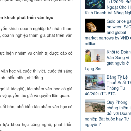
1/1/2026: B
Ngoặt Cho H
Kinh Doanh Và Nông Ng
n khích phát triển văn học
Gold price g
between SJ
huyến khích doanh nghiệp tư nhân tham
and global
 doanh nghiệp tham gia phát triển văn
market narrows by VND 
million
Khởi tố Đoàn
hực hiện nhiệm vụ chính trị được cấp có
Văn Sáng vì 
giết người ở
Lạng Sơn
c văn học và cuộc thi viết, cuộc thi sáng
Bảng Tỷ Lệ
nh thiếu niên, nhi đồng.
Thuế Suất T
Thông Tư
gọi là tác giả), tác phẩm văn học có giá
40/2021/TT-BTC
o vệ quyền tác giả và quyền liên quan.
Quỹ Phòng
, xuất bản, phổ biến tác phẩm văn học có
chống thiên t
đối với Doan
nghiệp.Bắt buộc hay Tự
 tựu khoa học công nghệ, phát triển
nguyện?