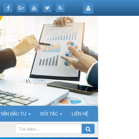
 VẤN ĐẦU TƯ
ĐỐI TÁC
LIÊN HỆ