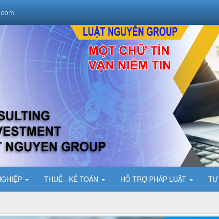
.com
NGHIỆP
THUẾ - KẾ TOÁN
HỖ TRỢ PHÁP LUẬT
TƯ