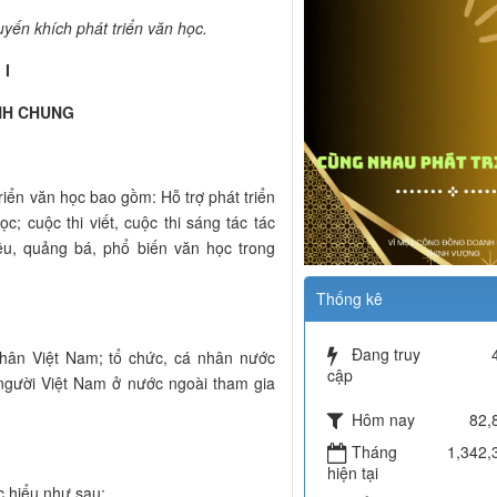
yến khích phát triển văn học.
 I
NH CHUNG
riển văn học bao gồm: Hỗ trợ phát triển
ọc; cuộc thi viết, cuộc thi sáng tác tác
iệu, quảng bá, phổ biến văn học trong
Thống kê
Đang truy
nhân Việt Nam; tổ chức, cá nhân nước
cập
 người Việt Nam ở nước ngoài tham gia
Hôm nay
82,
Tháng
1,342,
hiện tại
c hiểu như sau: