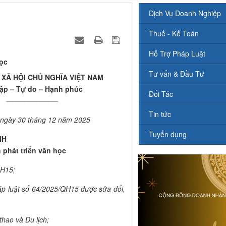
Dịch Vụ Doanh Nghiệp
Thuế - Kế Toán
Hỗ Trợ Pháp Luật
học
Tư vấn & Đầu Tư
XÃ HỘI CHỦ NGHĨA VIỆT NAM
lập – Tự do – Hạnh phúc
Đối Tác
_________________
Tin tức
 ngày 30 tháng 12 năm 2025
Tuyển dụng
NH
 phát triển văn học
QH15;
p luật số 64/2025/QH15 được sửa đổi,
hao và Du lịch;