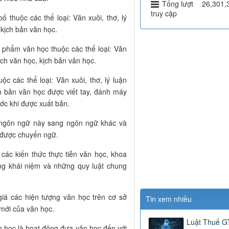
Tổng lượt
26,301,
truy cập
 thuộc các thể loại: Văn xuôi, thơ, lý
 kịch bản văn học.
c phẩm văn học thuộc các thể loại: Văn
dịch văn học, kịch bản văn học.
c các thể loại: Văn xuôi, thơ, lý luận
ch bản văn học được viết tay, đánh máy
ớc khi được xuất bản.
ừ ngôn ngữ này sang ngôn ngữ khác và
 được chuyển ngữ.
 các kiến thức thực tiễn văn học, khoa
ng khái niệm và những quy luật chung
giá các hiện tượng văn học trên cơ sở
Tin xem nhiều
 mới của văn học.
Luật Thuế 
n học là hoạt động đưa văn học đến với