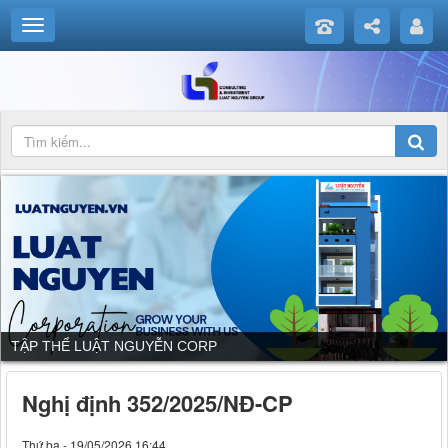
DỊCH VỤ CỦA LUẬT NGUYỄN CORP
Nghị định 352/2025/NĐ-CP
Thứ ba - 19/05/2026 16:44