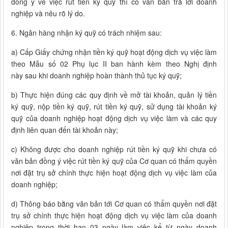
đồng ý về việc rút tiền ký quỹ thì có văn bản trả lời doanh
nghiệp và nêu rõ lý do.
6. Ngân hàng nhận ký quỹ có trách nhiệm sau:
a) Cấp Giấy chứng nhận tiền ký quỹ hoạt động dịch vụ việc làm
theo Mẫu số 02 Phụ lục II ban hành kèm theo Nghị định
này sau khi doanh nghiệp hoàn thành thủ tục ký quỹ;
b) Thực hiện đúng các quy định về mở tài khoản, quản lý tiền
ký quỹ, nộp tiền ký quỹ, rút tiền ký quỹ, sử dụng tài khoản ký
quỹ của doanh nghiệp hoạt động dịch vụ việc làm và các quy
định liên quan đến tài khoản này;
c) Không được cho doanh nghiệp rút tiền ký quỹ khi chưa có
văn bản đồng ý việc rút tiền ký quỹ của Cơ quan có thẩm quyền
nơi đặt trụ sở chính thực hiện hoạt động dịch vụ việc làm của
doanh nghiệp;
d) Thông báo bằng văn bản tới Cơ quan có thẩm quyền nơi đặt
trụ sở chính thực hiện hoạt động dịch vụ việc làm của doanh
nghiệp trong thời hạn 03 ngày làm việc kể từ ngày doanh