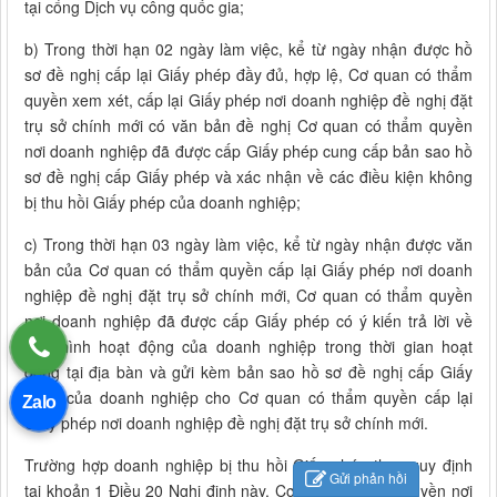
tại cổng Dịch vụ công quốc gia;
b) Trong thời hạn 02 ngày làm việc, kể từ ngày nhận được hồ
sơ đề nghị cấp lại Giấy phép đầy đủ, hợp lệ, Cơ quan có thẩm
quyền xem xét, cấp lại Giấy phép nơi doanh nghiệp đề nghị đặt
trụ sở chính mới có văn bản đề nghị Cơ quan có thẩm quyền
nơi doanh nghiệp đã được cấp Giấy phép cung cấp bản sao hồ
sơ đề nghị cấp Giấy phép và xác nhận về các điều kiện không
bị thu hồi Giấy phép của doanh nghiệp;
c) Trong thời hạn 03 ngày làm việc, kể từ ngày nhận được văn
bản của Cơ quan có thẩm quyền cấp lại Giấy phép nơi doanh
nghiệp đề nghị đặt trụ sở chính mới, Cơ quan có thẩm quyền
nơi doanh nghiệp đã được cấp Giấy phép có ý kiến trả lời về
tình hình hoạt động của doanh nghiệp trong thời gian hoạt
động tại địa bàn và gửi kèm bản sao hồ sơ đề nghị cấp Giấy
phép của doanh nghiệp cho Cơ quan có thẩm quyền cấp lại
Zalo
Giấy phép nơi doanh nghiệp đề nghị đặt trụ sở chính mới.
Trường hợp doanh nghiệp bị thu hồi Giấy phép theo quy định
Gửi phản hồi
tại khoản 1 Điều 20 Nghị định này, Cơ quan có thẩm quyền nơi