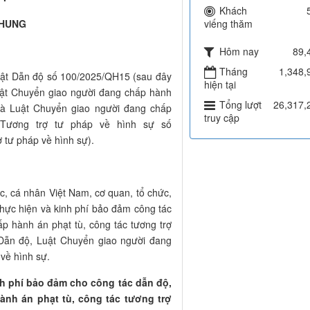
Khách
CHUNG
viếng thăm
Hôm nay
89,
Tháng
1,348,
 Luật Dẫn độ số 100/2025/QH15 (sau đây
hiện tại
Luật Chuyển giao người đang chấp hành
Tổng lượt
26,317,
là Luật Chuyển giao người đang chấp
truy cập
 Tương trợ tư pháp về hình sự số
 tư pháp về hình sự).
c, cá nhân Việt Nam, cơ quan, tổ chức,
thực hiện và kinh phí bảo đảm công tác
p hành án phạt tù, công tác tương trợ
 Dẫn độ, Luật Chuyển giao người đang
 về hình sự.
nh phí bảo đảm cho công tác dẫn độ,
nh án phạt tù, công tác tương trợ