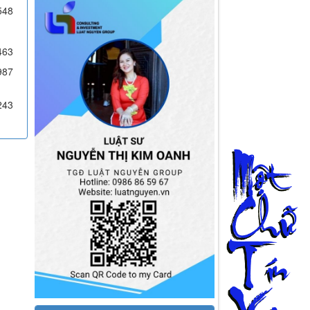
548
463
987
243