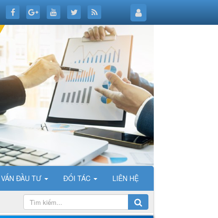
 VẤN ĐẦU TƯ
ĐỐI TÁC
LIÊN HỆ