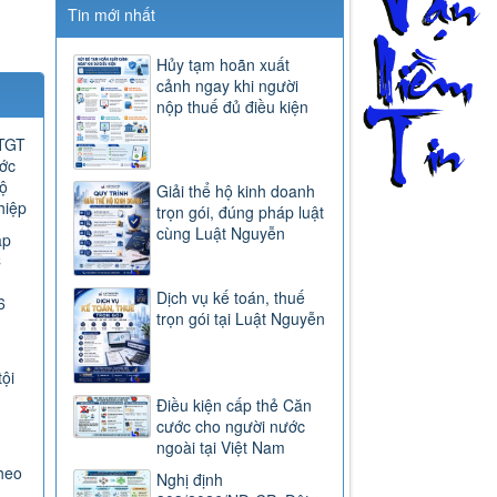
Tin mới nhất
Hủy tạm hoãn xuất
cảnh ngay khi người
nộp thuế đủ điều kiện
GTGT
ước
ộ
Giải thể hộ kinh doanh
hiệp
trọn gói, đúng pháp luật
cùng Luật Nguyễn
ap
C
Dịch vụ kế toán, thuế
6
trọn gói tại Luật Nguyễn
tội
Điều kiện cấp thẻ Căn
cước cho người nước
ngoài tại Việt Nam
heo
Nghị định