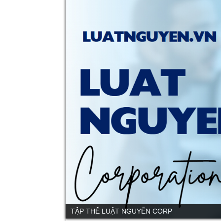
TẬP THỂ LUẬT NGUYỄN CORP