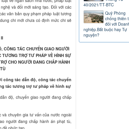
 luật về ngân sách nhà nước, pháp luật
40/2021/TT-BTC
 nghệ và đổi mới sáng tạo. Đối với các
Quỹ Phòng
o các văn bản quy phạm pháp luật tương
chống thiên t
i dung chi mới chưa có định mức chi sẽ
đối với Doan
nghiệp.Bắt buộc hay Tự
nguyện?
II
ĐỘ, CÔNG TÁC CHUYỂN GIAO NGƯỜI
C TƯƠNG TRỢ TƯ PHÁP VỀ HÌNH SỰ
 TRỢ CHO NGƯỜI ĐANG CHẤP HÀNH
 TÙ
ới công tác dẫn độ, công tác chuyển
ng tác tương trợ tư pháp về hình sự
ầu dẫn độ, chuyển giao người đang chấp
ớc và chuyên gia tư vấn của nước ngoài
iao người đang chấp hành án phạt tù,
n đề phức tạp.