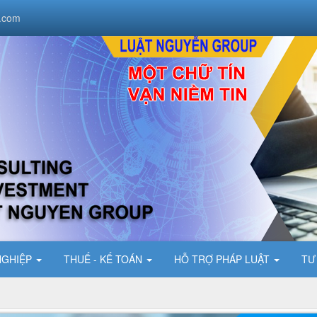
.com
NGHIỆP
THUẾ - KẾ TOÁN
HỖ TRỢ PHÁP LUẬT
TƯ