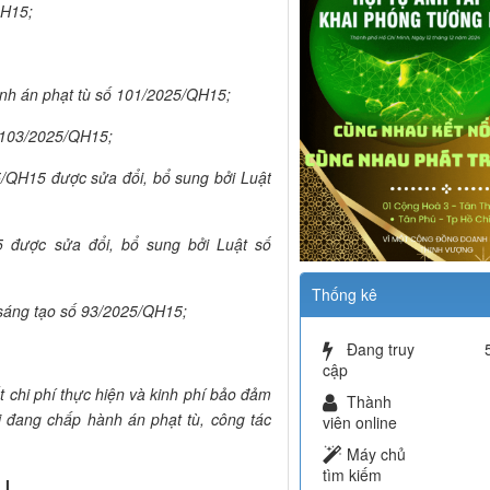
QH15;
nh án phạt tù số 101/2025/QH15;
ố 103/2025/QH15;
/QH15 được sửa đổi, bổ sung bởi Luật
 được sửa đổi, bổ sung bởi Luật số
Thống kê
 sáng tạo số 93/2025/QH15;
Đang truy
cập
t chi phí thực hiện và kinh phí bảo đảm
Thành
i đang chấp hành án phạt tù, công tác
viên online
Máy chủ
tìm kiếm
 I