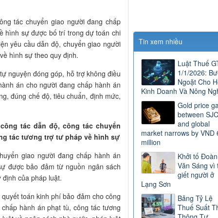
công tác chuyển giao người đang chấp
ề hình sự được bố trí trong dự toán chi
Tin xem nhiều
ện yêu cầu dẫn độ, chuyển giao người
về hình sự theo quy định.
Luật Thuế 
1/1/2026: B
í tự nguyện đóng góp, hỗ trợ không điều
Ngoặt Cho H
i hành án cho người đang chấp hành án
Kinh Doanh Và Nông Ng
ng, đúng chế độ, tiêu chuẩn, định mức,
Gold price g
between SJ
and global
 công tác dẫn độ, công tác chuyển
market narrows by VND 
ng tác tương trợ tư pháp về hình sự
million
 chuyển giao người đang chấp hành án
Khởi tố Đoàn
Văn Sáng vì 
h sự được bảo đảm từ nguồn ngân sách
giết người ở
 định của pháp luật.
Lạng Sơn
h quyết toán kinh phí bảo đảm cho công
Bảng Tỷ Lệ
 chấp hành án phạt tù, công tác tương
Thuế Suất T
Thông Tư