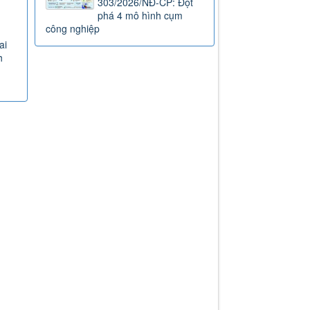
303/2026/NĐ-CP: Đột
phá 4 mô hình cụm
công nghiệp
ai
h