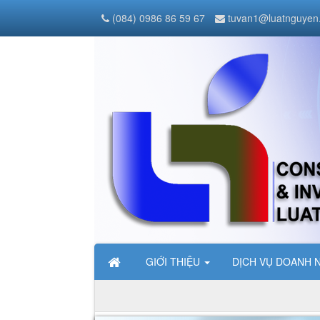
(084) 0986 86 59 67
tuvan1@luatnguyen
GIỚI THIỆU
DỊCH VỤ DOANH 