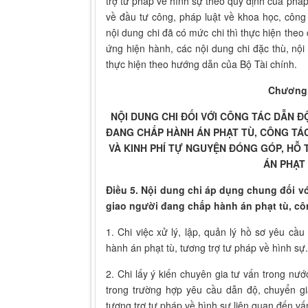
trợ tư pháp về hình sự theo quy định của pháp
về đầu tư công, pháp luật về khoa học, công
nội dung chi đã có mức chi thì thực hiện the
ứng hiện hành, các nội dung chi đặc thù, nộ
thực hiện theo hướng dẫn của Bộ Tài chính.
Chương 
NỘI DUNG CHI ĐỐI VỚI CÔNG TÁC DẪN 
ĐANG CHẤP HÀNH ÁN PHẠT TÙ, CÔNG TÁ
VÀ KINH PHÍ TỰ NGUYỆN ĐÓNG GÓP, HỖ
ÁN PHẠT
Điều 5. Nội dung chi áp dụng chung đối v
giao người đang chấp hành án phạt tù, cô
1. Chi việc xử lý, lập, quản lý hồ sơ yêu c
hành án phạt tù, tương trợ tư pháp về hình sự.
2. Chi lấy ý kiến chuyên gia tư vấn trong nư
trong trường hợp yêu cầu dẫn độ, chuyển g
tương trợ tư pháp về hình sự liên quan đến vấ