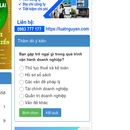
Thăm dò ý kiến
Bạn gặp trở ngại gì trong quá trình
vận hành doanh nghiệp?
Thủ tục thuế và kế toán
Hồ sơ sổ sách
Các vấn đề pháp lý
Tài chính doanh nghiệp
558
Quản trị doanh nghiệp
Vấn đề khác
1
9