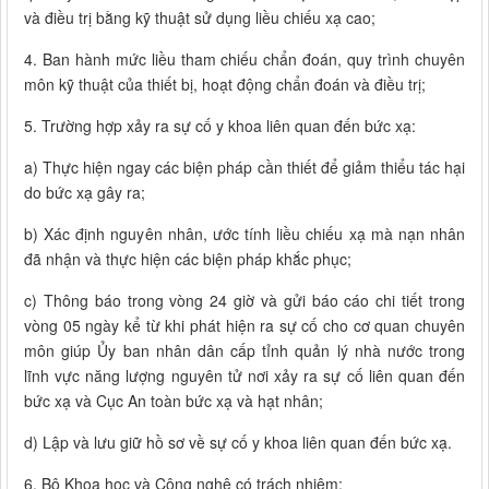
và điều trị bằng kỹ thuật sử dụng liều chiếu xạ cao;
4. Ban hành mức liều tham chiếu chẩn đoán, quy trình chuyên
môn kỹ thuật của thiết bị, hoạt động chẩn đoán và điều trị;
5. Trường hợp xảy ra sự cố y khoa liên quan đến bức xạ:
a) Thực hiện ngay các biện pháp cần thiết để giảm thiểu tác hại
do bức xạ gây ra;
b) Xác định nguyên nhân, ước tính liều chiếu xạ mà nạn nhân
đã nhận và thực hiện các biện pháp khắc phục;
c) Thông báo trong vòng 24 giờ và gửi báo cáo chi tiết trong
vòng 05 ngày kể từ khi phát hiện ra sự cố cho cơ quan chuyên
môn giúp Ủy ban nhân dân cấp tỉnh quản lý nhà nước trong
lĩnh vực năng lượng nguyên tử nơi xảy ra sự cố liên quan đến
bức xạ và Cục An toàn bức xạ và hạt nhân;
d) Lập và lưu giữ hồ sơ về sự cố y khoa liên quan đến bức xạ.
6. Bộ Khoa học và Công nghệ có trách nhiệm: