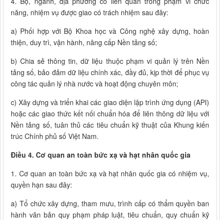
4. Bộ, ngành, địa phương có liên quan trong phạm vi chức
năng, nhiệm vụ được giao có trách nhiệm sau đây:
a) Phối hợp với Bộ Khoa học và Công nghệ xây dựng, hoàn
thiện, duy trì, vận hành, nâng cấp Nền tảng số;
b) Chia sẻ thông tin, dữ liệu thuộc phạm vi quản lý trên Nền
tảng số, bảo đảm dữ liệu chính xác, đầy đủ, kịp thời để phục vụ
công tác quản lý nhà nước và hoạt động chuyên môn;
c) Xây dựng và triển khai các giao diện lập trình ứng dụng (API)
hoặc các giao thức kết nối chuẩn hóa để liên thông dữ liệu với
Nền tảng số, tuân thủ các tiêu chuẩn kỹ thuật của Khung kiến
trúc Chính phủ số Việt Nam.
Điều 4. Cơ quan an toàn bức xạ và hạt nhân quốc gia
1. Cơ quan an toàn bức xạ và hạt nhân quốc gia có nhiệm vụ,
quyền hạn sau đây:
a) Tổ chức xây dựng, tham mưu, trình cấp có thẩm quyền ban
hành văn bản quy phạm pháp luật, tiêu chuẩn, quy chuẩn kỹ