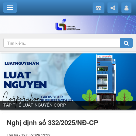
DỊCH VỤ CỦA LUẬT NGUYỄN CORP
Nghị định số 332/2025/NĐ-CP
Thứ ba - 19/05/2026 13:22