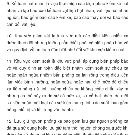
9. Kế toán hạt nhân là việc thực hiện các biện pháp kiểm kê hạt
nhân và lập báo cáo kế toán vật liệu hạt nhân, vật liệu hạt nhân
nguồn, bao gồm báo cáo kiểm kê, báo cáo thay đổi và báo cáo
cân đối vật liệu.
10. Khu vực giám sát là khu vực mà các điều kiện chiếu xạ
được theo dõi nhưng không cần thiết phải có biện pháp bảo vệ
và quy định về an toàn đặc biệt như đối với khu vực kiểm soát.
11. Khu vực kiểm soát là khu vực phải áp dụng biện pháp bảo
vệ và quy định an toàn đặc biệt nhằm kiểm soát sự chiếu xạ
hoặc ngăn ngừa nhiễm bẩn phóng xạ lan rộng trong điều kiện
làm việc bình thường, ngăn ngừa hoặc hạn chế mức độ chiếu
xạ tiềm năng (là tình huống chiếu xạ không chắc chắn xảy ra
nhưng có thể xảy ra do sự cố bức xạ, sự cố hạt nhân, do một
sự kiện hoặc một loạt các sự kiện mang tính xác suất, bao gồm
hỏng thiết bị và lỗi trong vận hành).
12. Lưu giữ nguồn phóng xạ bao gồm lưu giữ nguồn phóng xạ
đã qua sử dụng hoặc lưu giữ tạm thời nguồn phóng xạ trước khi
đưa vào sử dụng tại khu vực riêng biệt, thuận tiện cho việc thực