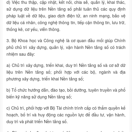
d) Việc thu thập, cập nhật, kết nối, chia sẻ, quản lý, khai thác,
sử dụng dữ liệu trên Nền tảng số phải tuân thủ các quy định
pháp luật về dữ liệu, giao dịch điện tử, an ninh mạng, bảo vệ
dữ liệu cá nhân, công nghệ thông tin, tiếp cận thông tin, lưu trữ,
thống kê, cơ yếu, viễn thông.
3. Bộ Khoa học và Công nghệ là cơ quan đầu mối giúp Chính
phủ chủ trì xây dựng, quản lý, vận hành Nền tảng số có trách
nhiệm sau đây:
a) Chủ trì xây dựng, triển khai, duy trì Nền tảng số và cơ sở dữ
liệu trên Nền tảng số; phối hợp với các bộ, ngành và địa
phương xây dựng, triển khai Nền tảng số;
b) Tổ chức hướng dẫn, đào tạo, bồi dưỡng, tuyên truyền và phổ
biến kỹ năng sử dụng Nền tảng số;
c) Chủ trì, phối hợp với Bộ Tài chính trình cấp có thẩm quyền kế
hoạch, bố trí và huy động các nguồn lực để đầu tư, vận hành,
duy trì và phát triển Nền tảng số.