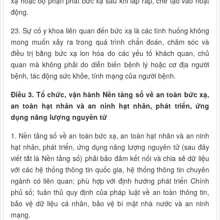
xạ hoặc bộ phận phát bức xạ sau khi lắp ráp, chế tạo vào hoạt
động.
23. Sự cố y khoa liên quan đến bức xạ là các tình huống không
mong muốn xảy ra trong quá trình chẩn đoán, chăm sóc và
điều trị bằng bức xạ ion hóa do các yếu tố khách quan, chủ
quan mà không phải do diễn biến bệnh lý hoặc cơ địa người
bệnh, tác động sức khỏe, tính mạng của người bệnh.
Điều 3. Tổ chức, vận hành Nền tảng số về an toàn bức xạ,
an toàn hạt nhân và an ninh hạt nhân, phát triển, ứng
dụng năng lượng nguyên tử
1. Nền tảng số về an toàn bức xạ, an toàn hạt nhân và an ninh
hạt nhân, phát triển, ứng dụng năng lượng nguyên tử (sau đây
viết tắt là Nền tảng số) phải bảo đảm kết nối và chia sẻ dữ liệu
với các hệ thống thông tin quốc gia, hệ thống thông tin chuyên
ngành có liên quan; phù hợp với định hướng phát triển Chính
phủ số; tuân thủ quy định của pháp luật về an toàn thông tin,
bảo vệ dữ liệu cá nhân, bảo vệ bí mật nhà nước và an ninh
mạng.