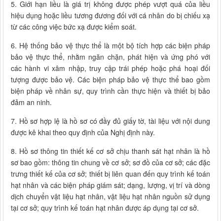
5. Giới hạn liều là giá trị không được phép vượt quá của liều
hiệu dụng hoặc liều tương đương đối với cá nhân do bị chiếu xạ
từ các công việc bức xạ được kiểm soát.
6. Hệ thống bảo vệ thực thể là một bộ tích hợp các biện pháp
bảo vệ thực thể, nhằm ngăn chặn, phát hiện và ứng phó với
các hành vi xâm nhập, truy cập trái phép hoặc phá hoại đối
tượng được bảo vệ. Các biện pháp bảo vệ thực thể bao gồm
biện pháp về nhân sự, quy trình cần thực hiện và thiết bị bảo
đảm an ninh.
7. Hồ sơ hợp lệ là hồ sơ có đầy đủ giấy tờ, tài liệu với nội dung
được kê khai theo quy định của Nghị định này.
8. Hồ sơ thông tin thiết kế cơ sở chịu thanh sát hạt nhân là hồ
sơ bao gồm: thông tin chung về cơ sở; sơ đồ của cơ sở; các đặc
trưng thiết kế của cơ sở; thiết bị liên quan đến quy trình kế toán
hạt nhân và các biện pháp giám sát; dạng, lượng, vị trí và dòng
dịch chuyển vật liệu hạt nhân, vật liệu hạt nhân nguồn sử dụng
tại cơ sở; quy trình kế toán hạt nhân được áp dụng tại cơ sở.