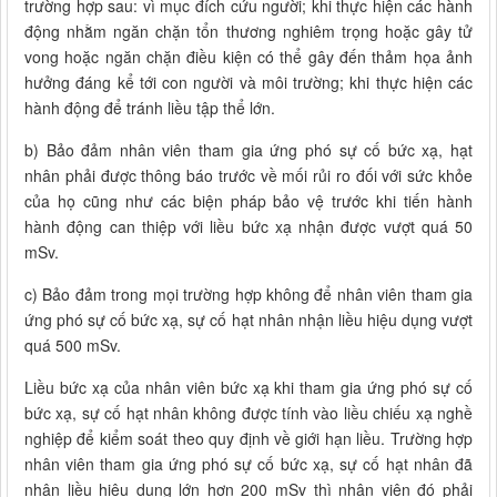
trường hợp sau: vì mục đích cứu người; khi thực hiện các hành
động nhằm ngăn chặn tổn thương nghiêm trọng hoặc gây tử
vong hoặc ngăn chặn điều kiện có thể gây đến thảm họa ảnh
hưởng đáng kể tới con người và môi trường; khi thực hiện các
hành động để tránh liều tập thể lớn.
b) Bảo đảm nhân viên tham gia ứng phó sự cố bức xạ, hạt
nhân phải được thông báo trước về mối rủi ro đối với sức khỏe
của họ cũng như các biện pháp bảo vệ trước khi tiến hành
hành động can thiệp với liều bức xạ nhận được vượt quá 50
mSv.
c) Bảo đảm trong mọi trường hợp không để nhân viên tham gia
ứng phó sự cố bức xạ, sự cố hạt nhân nhận liều hiệu dụng vượt
quá 500 mSv.
Liều bức xạ của nhân viên bức xạ khi tham gia ứng phó sự cố
bức xạ, sự cố hạt nhân không được tính vào liều chiếu xạ nghề
nghiệp để kiểm soát theo quy định về giới hạn liều. Trường hợp
nhân viên tham gia ứng phó sự cố bức xạ, sự cố hạt nhân đã
nhận liều hiệu dụng lớn hơn 200 mSv thì nhân viên đó phải