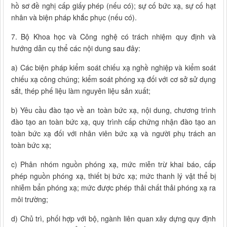
hồ sơ đề nghị cấp giấy phép (nếu có); sự cố bức xạ, sự cố hạt
nhân và biện pháp khắc phục (nếu có).
7. Bộ Khoa học và Công nghệ có trách nhiệm quy định và
hướng dẫn cụ thể các nội dung sau đây:
a) Các biện pháp kiểm soát chiếu xạ nghề nghiệp và kiểm soát
chiếu xạ công chúng; kiểm soát phóng xạ đối với cơ sở sử dụng
sắt, thép phế liệu làm nguyên liệu sản xuất;
b) Yêu cầu đào tạo về an toàn bức xạ, nội dung, chương trình
đào tạo an toàn bức xạ, quy trình cấp chứng nhận đào tạo an
toàn bức xạ đối với nhân viên bức xạ và người phụ trách an
toàn bức xạ;
c) Phân nhóm nguồn phóng xạ, mức miễn trừ khai báo, cấp
phép nguồn phóng xạ, thiết bị bức xạ; mức thanh lý vật thể bị
nhiễm bẩn phóng xạ; mức được phép thải chất thải phóng xạ ra
môi trường;
d) Chủ trì, phối hợp với bộ, ngành liên quan xây dựng quy định