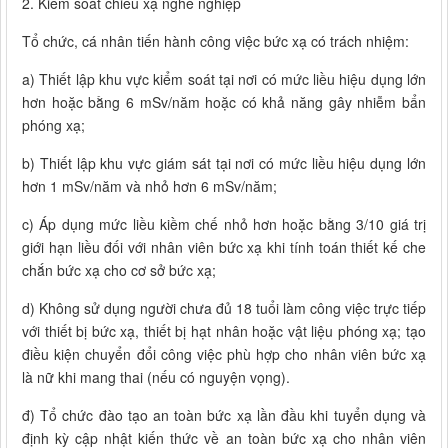
2. Kiểm soát chiếu xạ nghề nghiệp
Tổ chức, cá nhân tiến hành công việc bức xạ có trách nhiệm:
a) Thiết lập khu vực kiểm soát tại nơi có mức liều hiệu dụng lớn
hơn hoặc bằng 6 mSv/năm hoặc có khả năng gây nhiễm bẩn
phóng xạ;
b) Thiết lập khu vực giám sát tại nơi có mức liều hiệu dụng lớn
hơn 1 mSv/năm và nhỏ hơn 6 mSv/năm;
c) Áp dụng mức liều kiềm chế nhỏ hơn hoặc bằng 3/10 giá trị
giới hạn liều đối với nhân viên bức xạ khi tính toán thiết kế che
chắn bức xạ cho cơ sở bức xạ;
d) Không sử dụng người chưa đủ 18 tuổi làm công việc trực tiếp
với thiết bị bức xạ, thiết bị hạt nhân hoặc vật liệu phóng xạ; tạo
điều kiện chuyển đổi công việc phù hợp cho nhân viên bức xạ
là nữ khi mang thai (nếu có nguyện vọng).
đ) Tổ chức đào tạo an toàn bức xạ lần đầu khi tuyển dụng và
định kỳ cập nhật kiến thức về an toàn bức xạ cho nhân viên