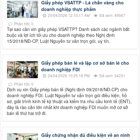
Giấy phép VSATTP - Lá chắn vàng cho
doanh nghiệp thực phẩm
25/04/2026 12:10:17 AM
Đã xem: 49567
Phản hồi: 0
Tại sao cần xin giấy phép VSATTP? Danh sách các ngành bắt
buộc và lợi ích tối ưu cho doanh nghiệp theo Nghị định
15/2018/NĐ-CP. Luật Nguyễn tư vấn trọn gói, uy tín.
Giấy phép bán lẻ và lập cơ sở bán lẻ cho
doanh nghiệp FDI
24/04/2026 10:25:18 PM
Đã xem: 54231
Phản hồi: 0
Dịch vụ xin Giấy phép bán lẻ (Nghị định 09/2018/NĐ-CP) cho
doanh nghiệp FDI. Luật Nguyễn tư vấn trọn gói điều kiện, hồ
sơ, giải trình kinh tế kỹ thuật và kiểm tra nhu cầu kinh tế (ENT),
đây là rào cản lớn nhất khi doanh nghiệp FDI muốn mở cơ sở
bán lẻ thứ hai trở đi.
Giấy chứng nhận đủ điều kiện về an ninh