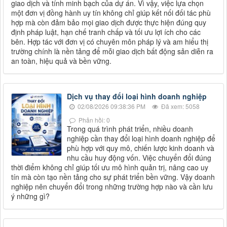
giao dịch và tính minh bạch của dự án. Vì vậy, việc lựa chọn
một đơn vị đồng hành uy tín không chỉ giúp kết nối đối tác phù
hợp mà còn đảm bảo mọi giao dịch được thực hiện đúng quy
định pháp luật, hạn chế tranh chấp và tối ưu lợi ích cho các
bên. Hợp tác với đơn vị có chuyên môn pháp lý và am hiểu thị
trường chính là nền tảng để mỗi giao dịch bất động sản diễn ra
an toàn, hiệu quả và bền vững.
Dịch vụ thay đổi loại hình doanh nghiệp
02/08/2026 09:38:36 PM
Đã xem: 5058
Phản hồi: 0
Trong quá trình phát triển, nhiều doanh
nghiệp cần thay đổi loại hình doanh nghiệp để
phù hợp với quy mô, chiến lược kinh doanh và
nhu cầu huy động vốn. Việc chuyển đổi đúng
thời điểm không chỉ giúp tối ưu mô hình quản trị, nâng cao uy
tín mà còn tạo nền tảng cho sự phát triển bền vững. Vậy doanh
nghiệp nên chuyển đổi trong những trường hợp nào và cần lưu
ý những gì?