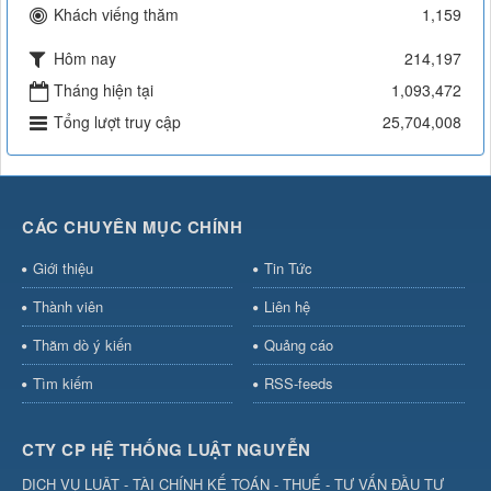
Khách viếng thăm
1,159
Hôm nay
214,197
Tháng hiện tại
1,093,472
Tổng lượt truy cập
25,704,008
CÁC CHUYÊN MỤC CHÍNH
Giới thiệu
Tin Tức
Thành viên
Liên hệ
Thăm dò ý kiến
Quảng cáo
Tìm kiếm
RSS-feeds
CTY CP HỆ THỐNG LUẬT NGUYỄN
DỊCH VỤ LUẬT - TÀI CHÍNH KẾ TOÁN - THUẾ - TƯ VẤN ĐẦU TƯ