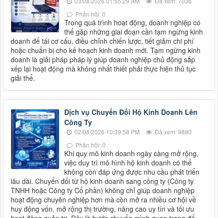
03/08/2026 01:55:29 AM
Đã xem: 7036
Phản hồi: 0
Trong quá trình hoạt động, doanh nghiệp có
thể gặp những giai đoạn cần tạm ngừng kinh
doanh để tái cơ cấu, điều chỉnh chiến lược, tiết giảm chi phí
hoặc chuẩn bị cho kế hoạch kinh doanh mới. Tạm ngừng kinh
doanh là giải pháp pháp lý giúp doanh nghiệp chủ động sắp
xếp lại hoạt động mà không nhất thiết phải thực hiện thủ tục
giải thể.
Dịch vụ Chuyển Đổi Hộ Kinh Doanh Lên
Công Ty
02/08/2026 10:39:58 PM
Đã xem: 9880
Phản hồi: 0
Khi quy mô kinh doanh ngày càng mở rộng,
việc duy trì mô hình hộ kinh doanh có thể
không còn đáp ứng được nhu cầu phát triển
lâu dài. Chuyển đổi từ hộ kinh doanh sang công ty (Công ty
TNHH hoặc Công ty Cổ phần) không chỉ giúp doanh nghiệp
hoạt động chuyên nghiệp hơn mà còn mở ra nhiều cơ hội về
huy động vốn, mở rộng thị trường, nâng cao uy tín và tối ưu