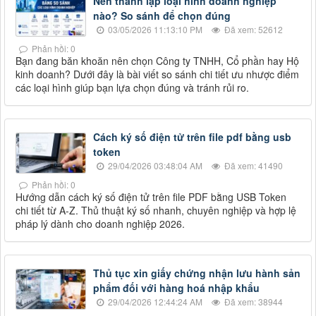
Nên thành lập loại hình doanh nghiệp
nào? So sánh để chọn đúng
03/05/2026 11:13:10 PM
Đã xem: 52612
Phản hồi: 0
Bạn đang băn khoăn nên chọn Công ty TNHH, Cổ phần hay Hộ
kinh doanh? Dưới đây là bài viết so sánh chi tiết ưu nhược điểm
các loại hình giúp bạn lựa chọn đúng và tránh rủi ro.
Cách ký số điện tử trên file pdf bằng usb
token
29/04/2026 03:48:04 AM
Đã xem: 41490
Phản hồi: 0
Hướng dẫn cách ký số điện tử trên file PDF bằng USB Token
chi tiết từ A-Z. Thủ thuật ký số nhanh, chuyên nghiệp và hợp lệ
pháp lý dành cho doanh nghiệp 2026.
Thủ tục xin giấy chứng nhận lưu hành sản
phẩm đối với hàng hoá nhập khẩu
29/04/2026 12:44:24 AM
Đã xem: 38944