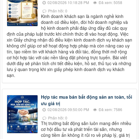
02/08/2026 10:18:28 PM
Đã xem: 5058
Phản hồi: 0
Kinh doanh khách sạn là ngành nghề kinh
doanh có điều kiện, đòi hỏi doanh nghiệp và
hộ kinh doanh phải đáp ứng đầy đủ các quy
định của pháp luật trước khi chính thức đi vào hoạt động. Việc
xin Giấy chứng nhận đủ điều kiện kinh doanh dịch vụ khách sạn
không chỉ giúp cơ sở hoạt động hợp pháp mà còn nâng cao uy
tín, tạo niềm tin với khách hàng và đối tác, đồng thời mở rộng
cơ hội hợp tác với các nền tảng đặt phòng trực tuyến. Bài viết
dưới đây sẽ phân tích chi tiết điều kiện, hồ sơ, thủ tục và những
lưu ý quan trọng khi xin giấy phép kinh doanh dịch vụ khách
sạn.
Hợp tác mua bán bất động sản an toàn, tối
ưu giá trị
02/08/2026 09:50:00 PM
Đã xem: 7586
Phản hồi: 0
Thị trường bất động sản luôn mang đến nhiều
cơ hội đầu tư và phát triển tài sản, nhưng
cũng tiềm ẩn không ít rủi ro về pháp lý, giá trị