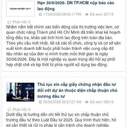
Hạn 30/6/2026: DN TP.HCM nộp báo cáo
lao động
17/06/2026 08:56:17 PM
Đã xem: 35716
Phản hồi: 0
Nhằm nắm bắt chính xác biến động của thị trường việc làm, cơ
quan chức năng Thành phố Hồ Chí Minh đã triển khai kế hoạch
tổng điều tra, khảo sát tình hình lao động trên toàn địa bàn.
Theo yêu cầu mới nhất, tất cả các tổ chức, công ty và cơ sở sản
xuất kinh doanh bắt buộc phải hoàn thành việc cung cấp dữ
liệu nhân sự của đơn vị mình trước mốc thời gian là ngày
30/06/2026. Đây là một nghiệp vụ quan trọng đòi hỏi sự phối
hợp chặt chẽ và kịp thời từ phía người sử dụng lao động.
Thủ tục xin cấp giấy chứng nhận đầu tư
đối với dự án thuộc diện chấp thuận chủ
trương đầu tư
05/05/2026 02:37:27 AM
Đã xem: 58010
Phản hồi: 0
Dưới đây là hướng dẫn chi tiết thủ tục xin chấp thuận chủ
trương đầu tư theo Luật Đầu tư 2025. Quy trình thực hiện, hồ
sơ cần thiết và rủi ro pháp lý cần tránh cho doanh nghiệp.