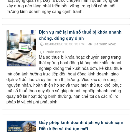
hoạt động quản trị. Đây là bước chuyển mình quan trọng để
xây dựng nền tảng phát triển bền vững trong bối cảnh môi
trường kinh doanh ngày càng cạnh tranh.
Dịch vụ mở lại mã số thuế bị khóa nhanh
chóng, đúng quy định
02/08/2026 10:30:13 PM
Đã xem: 6242
Phản hồi: 0
Mã số thuế bị khóa hoặc chuyển sang trạng
thái ngừng hoạt động không chỉ khiến doanh
nghiệp không thể xuất hóa đơn, kê khai thuế
mà còn ảnh hưởng trực tiếp đến hoạt động kinh doanh, giao
dịch với đối tác và uy tín trên thị trường. Việc xác định đúng
nguyên nhân, hoàn thiện hồ sơ và thực hiện thủ tục khôi phục
mã số thuế theo quy định sẽ giúp doanh nghiệp nhanh chóng
quay trở lại hoạt động bình thường, hạn chế tối đa các rủi ro
pháp lý và chi phí phát sinh.
Giấy phép kinh doanh dịch vụ khách sạn:
Điều kiện và thủ tục mới