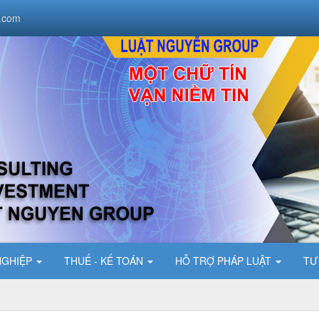
.com
NGHIỆP
THUẾ - KẾ TOÁN
HỖ TRỢ PHÁP LUẬT
TƯ