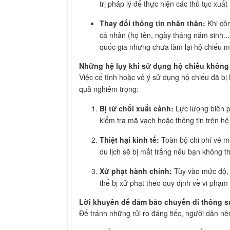
trị pháp lý để thực hiện các thủ tục xuấ
Thay đổi thông tin nhân thân:
Khi côn
cá nhân (họ tên, ngày tháng năm sinh...
quốc gia nhưng chưa làm lại hộ chiếu m
Những hệ lụy khi sử dụng hộ chiếu không c
Việc cố tình hoặc vô ý sử dụng hộ chiếu đã bị 
quả nghiêm trọng:
Bị từ chối xuất cảnh:
Lực lượng biên p
kiểm tra mã vạch hoặc thông tin trên hệ
Thiệt hại kinh tế:
Toàn bộ chi phí vé m
du lịch sẽ bị mất trắng nếu bạn không t
Xử phạt hành chính:
Tùy vào mức độ, 
thể bị xử phạt theo quy định về vi phạm
Lời khuyên để đảm bảo chuyến đi thông s
Để tránh những rủi ro đáng tiếc, người dân n