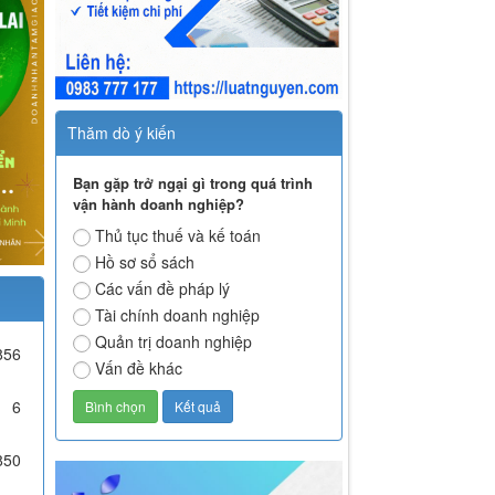
Thăm dò ý kiến
Bạn gặp trở ngại gì trong quá trình
vận hành doanh nghiệp?
Thủ tục thuế và kế toán
Hồ sơ sổ sách
Các vấn đề pháp lý
Tài chính doanh nghiệp
Quản trị doanh nghiệp
856
Vấn đề khác
6
850