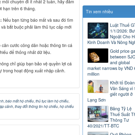
 mỗi chuyến đi ít nhất 2 tuần, hãy đảm
i hạn trên 6 tháng.
Tin xem nhiều
:
Nếu bạn từng báo mất và sau đó tìm
Luật Thuế 
m và bắt buộc phải làm thủ tục cấp mới
1/1/2026: B
Ngoặt Cho H
Kinh Doanh Và Nông Ng
 căn cước công dân hoặc thông tin cá
Gold price g
hiếu để thống nhất dữ liệu.
between SJ
and global
hông chỉ giúp bạn bảo vệ quyền lợi cá
market narrows by VND 
ự trong hoạt động xuất nhập cảnh.
million
Khởi tố Đoàn
Văn Sáng vì 
giết người ở
Lạng Sơn
ảnh
,
báo mất hộ chiếu
,
thủ tục làm hộ chiếu
,
hập cảnh
,
thay đổi thông tin hộ chiếu
,
hộ chiếu
Bảng Tỷ Lệ
Thuế Suất T
Thông Tư
40/2021/TT-BTC
Quỹ Phòng