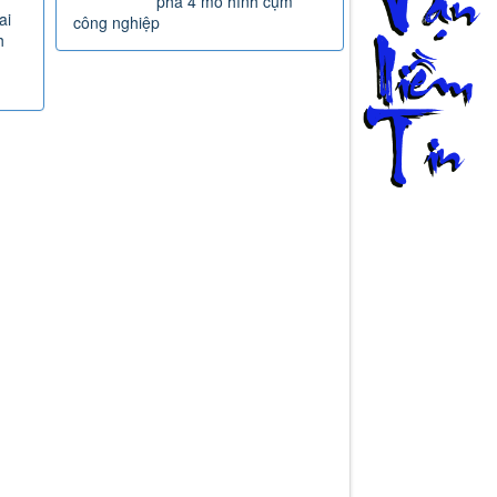
phá 4 mô hình cụm
ai
công nghiệp
h