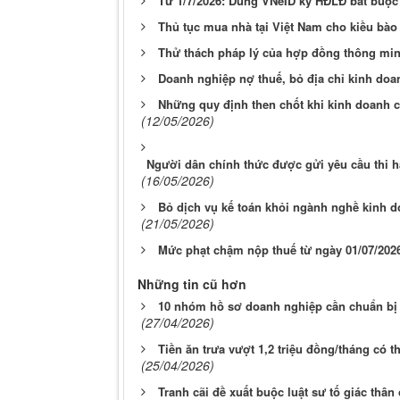
Từ 1/7/2026: Dùng VNeID ký HĐLĐ bắt buộ
Thủ tục mua nhà tại Việt Nam cho kiều bào
Thử thách pháp lý của hợp đồng thông min
Doanh nghiệp nợ thuế, bỏ địa chỉ kinh doa
Những quy định then chốt khi kinh doanh 
(12/05/2026)
Người dân chính thức được gửi yêu cầu thi 
(16/05/2026)
Bỏ dịch vụ kế toán khỏi ngành nghề kinh do
(21/05/2026)
Mức phạt chậm nộp thuế từ ngày 01/07/202
Những tin cũ hơn
10 nhóm hồ sơ doanh nghiệp cần chuẩn bị 
(27/04/2026)
Tiền ăn trưa vượt 1,2 triệu đồng/tháng có 
(25/04/2026)
Tranh cãi đề xuất buộc luật sư tố giác thân