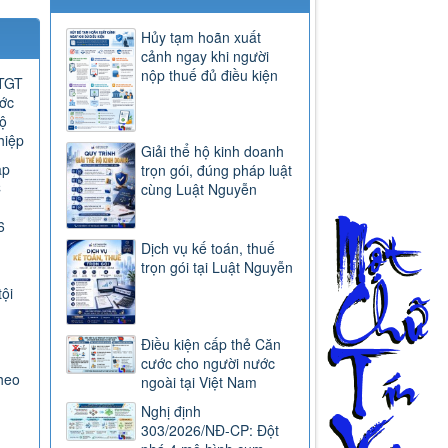
Hủy tạm hoãn xuất
cảnh ngay khi người
nộp thuế đủ điều kiện
GTGT
ước
ộ
hiệp
Giải thể hộ kinh doanh
ap
trọn gói, đúng pháp luật
C
cùng Luật Nguyễn
6
Dịch vụ kế toán, thuế
trọn gói tại Luật Nguyễn
tội
Điều kiện cấp thẻ Căn
cước cho người nước
heo
ngoài tại Việt Nam
Nghị định
303/2026/NĐ-CP: Đột