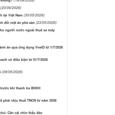
(18/06/2026)
c không?
(20/06/2026)
(30/05/2026)
h tại Việt Nam
(23/05/2026)
nh đối mặt án phá sản
cho người nước ngoài thuê xe máy
hành án qua ứng dụng VneID từ 1/7/2026
anh có điều kiện từ 01/7/2026
(09/05/2026)
6
trước khi thanh tra BHXH
thể phải chịu thuế TNCN từ năm 2026
 chủ: Cần cái nhìn thấu đáo