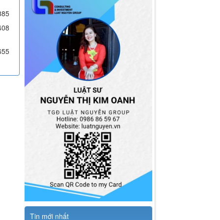
885
408
655
Tin mới nhất