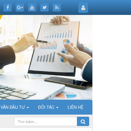
 VẤN ĐẦU TƯ
ĐỐI TÁC
LIÊN HỆ