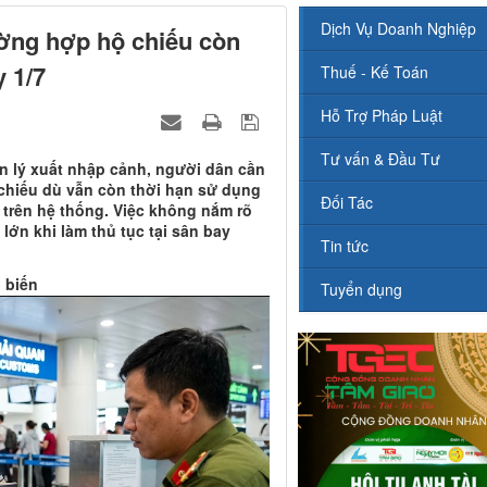
Dịch Vụ Doanh Nghiệp
ường hợp hộ chiếu còn
y 1/7
Thuế - Kế Toán
Hỗ Trợ Pháp Luật
Tư vấn & Đầu Tư
ản lý xuất nhập cảnh, người dân cần
 chiếu dù vẫn còn thời hạn sử dụng
Đối Tác
ị trên hệ thống. Việc không nắm rõ
lớn khi làm thủ tục tại sân bay
Tin tức
 biến
Tuyển dụng