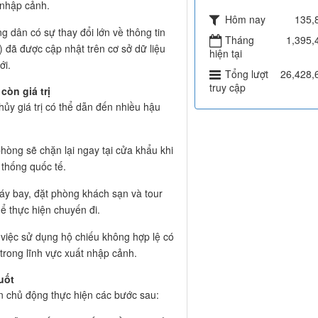
t nhập cảnh.
Hôm nay
135,
g dân có sự thay đổi lớn về thông tin
Tháng
1,395,
) đã được cập nhật trên cơ sở dữ liệu
hiện tại
ới.
Tổng lượt
26,428,
truy cập
òn giá trị
hủy giá trị có thể dẫn đến nhiều hậu
hòng sẽ chặn lại ngay tại cửa khẩu khi
 thống quốc tế.
áy bay, đặt phòng khách sạn và tour
hể thực hiện chuyến đi.
việc sử dụng hộ chiếu không hợp lệ có
 trong lĩnh vực xuất nhập cảnh.
uốt
ên chủ động thực hiện các bước sau: