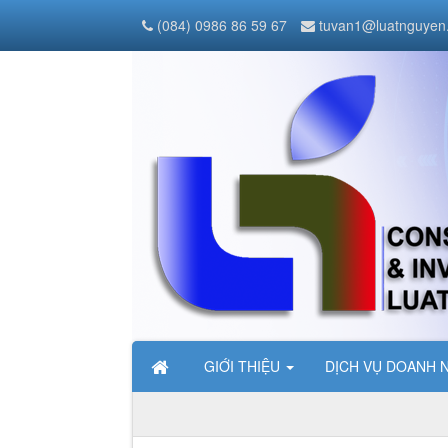
(084) 0986 86 59 67
tuvan1@luatnguyen
GIỚI THIỆU
DỊCH VỤ DOANH 