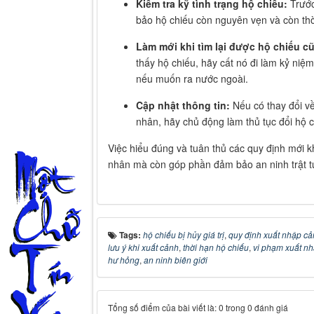
Kiểm tra kỹ tình trạng hộ chiếu:
Trước
bảo hộ chiếu còn nguyên vẹn và còn thờ
Làm mới khi tìm lại được hộ chiếu cũ
thấy hộ chiếu, hãy cất nó đi làm kỷ niệ
nếu muốn ra nước ngoài.
Cập nhật thông tin:
Nếu có thay đổi về
nhân, hãy chủ động làm thủ tục đổi hộ c
Việc hiểu đúng và tuân thủ các quy định mới k
nhân mà còn góp phần đảm bảo an ninh trật t
Tags:
hộ chiếu bị hủy giá trị
,
quy định xuất nhập c
lưu ý khi xuất cảnh
,
thời hạn hộ chiếu
,
vi phạm xuất n
hư hỏng
,
an ninh biên giới
Tổng số điểm của bài viết là: 0 trong 0 đánh giá