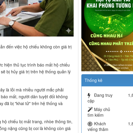
n đến việc hộ chiếu không còn giá trị
c hiện thủ tục trình báo mất hộ chiếu
ẽ bị hủy giá trị trên hệ thống quản lý
Thống kê
ây là lỗi mà nhiều người mắc phải
Đang truy
1,
ã báo mất, người dân tuyệt đối không
cập
 đã bị "khai tử" trên hệ thống và
Máy chủ
tìm kiếm
hộ chiếu bị mất trang, nhòe thông tin,
Khách
1,
ng nặng cũng bị coi là không còn giá
viếng thăm