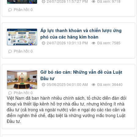
24/07/2026 11:57:27 PM
Đã xem: 9718
Phản hồi: 0
Áp lực thanh khoản và chiến lược ứng
phó của các hãng kim hoàn
24/07/2026 10:31:13 PM
Đã xem: 7585
Phản hồi: 0
Gỡ bỏ rào cản: Những vấn đề của Luật
Đầu tư
05/06/2025 04:01:00 AM
Đã xem: 36440
Phản hồi: 0
Việt Nam đã ban hành nhiều chính sách, tổ chức diễn đàn đối
thoại và thiết lập kênh hỗ trợ nhà đầu tư, nhưng không ít nhà
đầu tư (cả trong và ngoài nước) vẫn e ngại do các rào cản và
điểm nghẽn thể chế, đặc biệt là những vướng mắc trong Luật
Đầu tư.