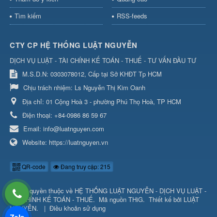
Tìm kiếm
RSS-feeds
CTY CP HỆ THỐNG LUẬT NGUYỄN
DỊCH VỤ LUẬT - TÀI CHÍNH KẾ TOÁN - THUẾ - TƯ VẤN ĐẦU TƯ
M.S.D.N: 0303078012, Cấp tại Sở KHĐT Tp HCM
Chịu trách nhiệm:
Ls Nguyễn Thị Kim Oanh
Địa chỉ:
01 Cộng Hoà 3 - phường Phú Thọ Hoà, TP HCM
Điện thoại:
+84-0986 86 59 67
Email:
info@luatnguyen.com
Website:
https://luatnguyen.vn
QR-code
Đang truy cập: 215
© Bản quyền thuộc về
HỆ THỐNG LUẬT NGUYỄN - DỊCH VỤ LUẬT -
TÀI CHÍNH KẾ TOÁN - THUẾ
.
Mã nguồn
THiG
.
Thiết kế bởi
LUẬT
NGUYỄN
.
|
Điều khoản sử dụng