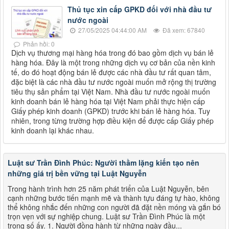
Thủ tục xin cấp GPKD đối với nhà đầu tư
nước ngoài
27/05/2025 04:44:00 AM
Đã xem: 67840
Phản hồi: 0
Dịch vụ thương mại hàng hóa trong đó bao gồm dịch vụ bán lẻ
hàng hóa. Đây là một trong những dịch vụ cơ bản của nền kinh
tế, do đó hoạt động bán lẻ được các nhà đầu tư rất quan tâm,
đặc biệt là các nhà đầu tư nước ngoài muốn mở rộng thị trường
tiêu thụ sản phẩm tại Việt Nam. Nhà đầu tư nước ngoài muốn
kinh doanh bán lẻ hàng hóa tại Việt Nam phải thực hiện cấp
Giấy phép kinh doanh (GPKD) trước khi bán lẻ hàng hóa. Tuy
nhiên, trong từng trường hợp điều kiện để được cấp Giấy phép
kinh doanh lại khác nhau.
Luật sư Trần Đình Phúc: Người thầm lặng kiến tạo nên
những giá trị bền vững tại Luật Nguyễn
Trong hành trình hơn 25 năm phát triển của Luật Nguyễn, bên
cạnh những bước tiến mạnh mẽ và thành tựu đáng tự hào, không
thể không nhắc đến những con người đã đặt nền móng và gắn bó
trọn vẹn với sự nghiệp chung. Luật sư Trần Đình Phúc là một
trong số ấy. 1. Người đồng hành từ những ngày đầu...