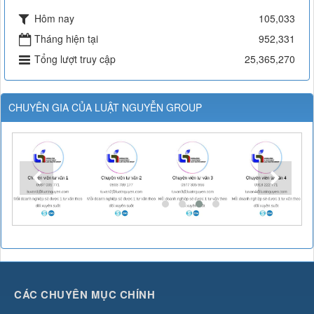
Hôm nay
105,033
Tháng hiện tại
952,331
Tổng lượt truy cập
25,365,270
CHUYÊN GIA CỦA LUẬT NGUYỄN GROUP
CÁC CHUYÊN MỤC CHÍNH