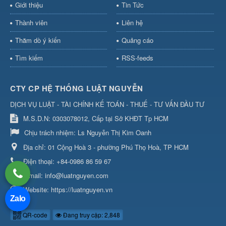
Giới thiệu
Tin Tức
Thành viên
Liên hệ
Thăm dò ý kiến
Quảng cáo
Tìm kiếm
RSS-feeds
CTY CP HỆ THỐNG LUẬT NGUYỄN
DỊCH VỤ LUẬT - TÀI CHÍNH KẾ TOÁN - THUẾ - TƯ VẤN ĐẦU TƯ
M.S.D.N: 0303078012, Cấp tại Sở KHĐT Tp HCM
Chịu trách nhiệm:
Ls Nguyễn Thị Kim Oanh
Địa chỉ:
01 Cộng Hoà 3 - phường Phú Thọ Hoà, TP HCM
Điện thoại:
+84-0986 86 59 67
Email:
info@luatnguyen.com
Website:
https://luatnguyen.vn
Zalo
QR-code
Đang truy cập: 2,848