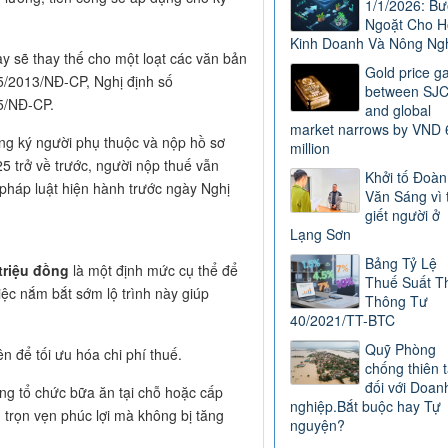
1/1/2026: B
Ngoặt Cho H
Kinh Doanh Và Nông Ng
y sẽ thay thế cho một loạt các văn bản
Gold price g
5/2013/NĐ-CP, Nghị định số
between SJ
5/NĐ-CP.
and global
market narrows by VND 
ăng ký người phụ thuộc và nộp hồ sơ
million
5 trở về trước, người nộp thuế vẫn
Khởi tố Đoàn
 pháp luật hiện hành trước ngày Nghị
Văn Sáng vì 
giết người ở
Lạng Sơn
Bảng Tỷ Lệ
 triệu đồng
là một định mức cụ thể để
Thuế Suất T
ệc nắm bắt sớm lộ trình này giúp
Thông Tư
40/2021/TT-BTC
Quỹ Phòng
n để tối ưu hóa chi phí thuế.
chống thiên t
đối với Doan
ang tổ chức bữa ăn tại chỗ hoặc cấp
nghiệp.Bắt buộc hay Tự
trọn vẹn phúc lợi mà không bị tăng
nguyện?