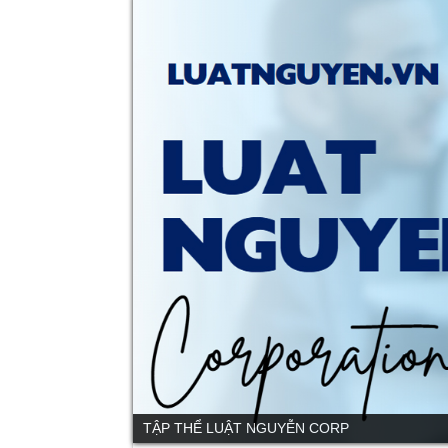
TẬP THỂ LUẬT NGUYỄN CORP