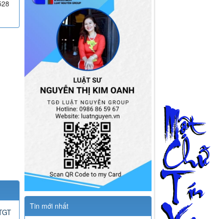
528
Tin mới nhất
GTGT