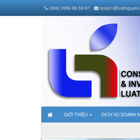
(084) 0986 86 59 67
tuvan1@luatnguyen
GIỚI THIỆU
DỊCH VỤ DOANH 