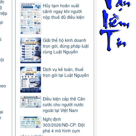
ước
Hủy tạm hoãn xuất
ộ
cảnh ngay khi người
hiệp
nộp thuế đủ điều kiện
ap
C
6
Giải thể hộ kinh doanh
trọn gói, đúng pháp luật
cùng Luật Nguyễn
tội
Dịch vụ kế toán, thuế
trọn gói tại Luật Nguyễn
heo
Điều kiện cấp thẻ Căn
cước cho người nước
ngoài tại Việt Nam
ai
h
Nghị định
303/2026/NĐ-CP: Đột
phá 4 mô hình cụm