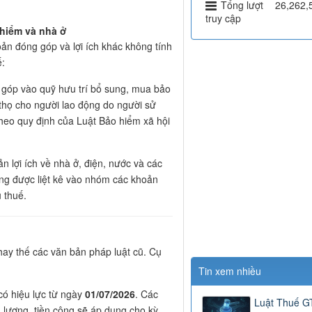
Tổng lượt
26,262,
truy cập
 hiểm và nhà ở
ản đóng góp và lợi ích khác không tính
ế:
góp vào quỹ hưu trí bổ sung, mua bảo
thọ cho người lao động do người sử
theo quy định của Luật Bảo hiểm xã hội
 lợi ích về nhà ở, điện, nước và các
ũng được liệt kê vào nhóm các khoản
 thuế.
thay thế các văn bản pháp luật cũ. Cụ
Tin xem nhiều
có hiệu lực từ ngày
01/07/2026
. Các
Luật Thuế 
n lương, tiền công sẽ áp dụng cho kỳ