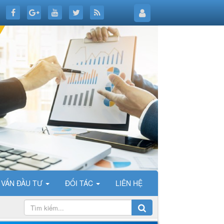
 VẤN ĐẦU TƯ
ĐỐI TÁC
LIÊN HỆ