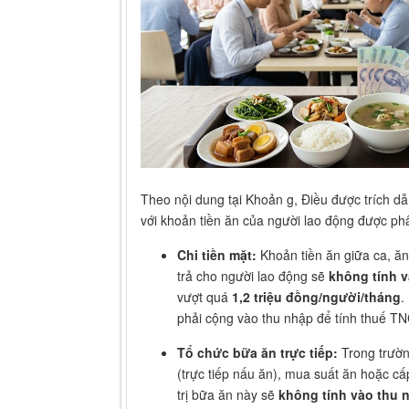
Theo nội dung tại Khoản g, Điều được trích dẫ
với khoản tiền ăn của người lao động được phâ
Chi tiền mặt:
Khoản tiền ăn giữa ca, ăn
trả cho người lao động sẽ
không tính v
vượt quá
1,2 triệu đồng/người/tháng
.
phải cộng vào thu nhập để tính thuế TN
Tổ chức bữa ăn trực tiếp:
Trong trườn
(trực tiếp nấu ăn), mua suất ăn hoặc cấ
trị bữa ăn này sẽ
không tính vào thu 