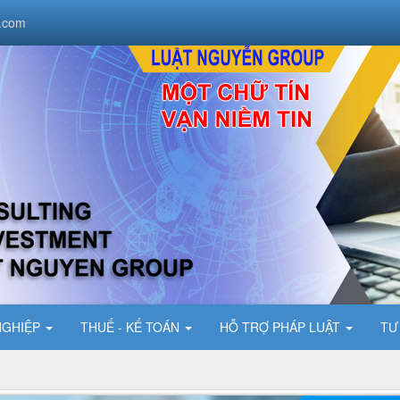
.com
NGHIỆP
THUẾ - KẾ TOÁN
HỖ TRỢ PHÁP LUẬT
TƯ