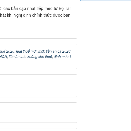
õi các bản cập nhật tiếp theo từ Bộ Tài
hất khi Nghị định chính thức được ban
thuế 2026
,
luật thuế mới
,
mức tiền ăn ca 2026
,
 TNCN
,
tiền ăn trưa không tính thuế
,
định mức 1
,