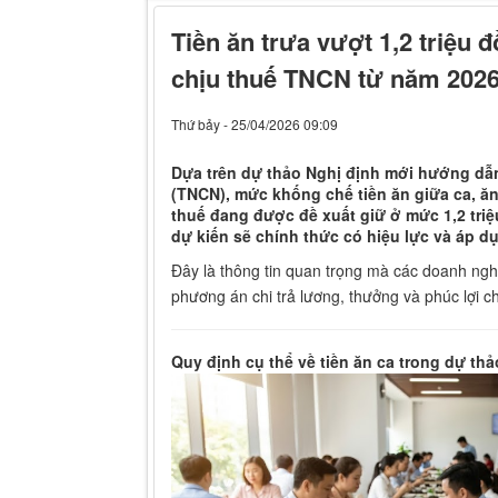
Tiền ăn trưa vượt 1,2 triệu 
chịu thuế TNCN từ năm 202
Thứ bảy - 25/04/2026 09:09
Dựa trên dự thảo Nghị định mới hướng dẫ
(TNCN), mức khống chế tiền ăn giữa ca, ăn
thuế đang được đề xuất giữ ở mức 1,2 tri
dự kiến sẽ chính thức có hiệu lực và áp d
Đây là thông tin quan trọng mà các doanh ngh
phương án chi trả lương, thưởng và phúc lợi ch
Quy định cụ thể về tiền ăn ca trong dự thả