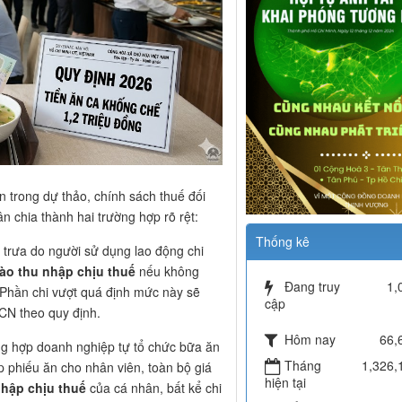
n trong dự thảo, chính sách thuế đối
n chia thành hai trường hợp rõ rệt:
Thống kê
 trưa do người sử dụng lao động chi
ào thu nhập chịu thuế
nếu không
Đang truy
1,
 Phần chi vượt quá định mức này sẽ
cập
CN theo quy định.
Hôm nay
66,
g hợp doanh nghiệp tự tổ chức bữa ăn
Tháng
1,326,
p phiếu ăn cho nhân viên, toàn bộ giá
hiện tại
nhập chịu thuế
của cá nhân, bất kể chi