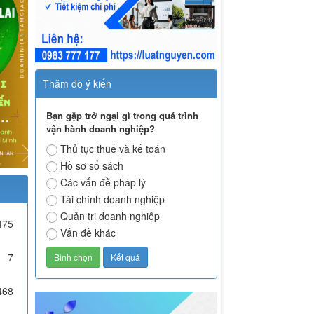
Thăm dò ý kiến
Bạn gặp trở ngại gì trong quá trình
vận hành doanh nghiệp?
Thủ tục thuế và kế toán
Hồ sơ sổ sách
Các vấn đề pháp lý
Tài chính doanh nghiệp
Quản trị doanh nghiệp
475
Vấn đề khác
7
468