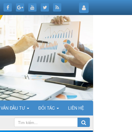
 VẤN ĐẦU TƯ
ĐỐI TÁC
LIÊN HỆ