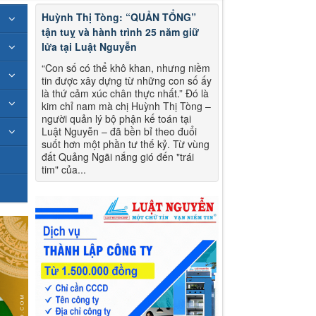
Huỳnh Thị Tòng: “QUẢN TỔNG”
tận tuỵ và hành trình 25 năm giữ
lửa tại Luật Nguyễn
“Con số có thể khô khan, nhưng niềm
tin được xây dựng từ những con số ấy
là thứ cảm xúc chân thực nhất.” Đó là
kim chỉ nam mà chị Huỳnh Thị Tòng –
người quản lý bộ phận kế toán tại
Luật Nguyễn – đã bền bỉ theo đuổi
suốt hơn một phần tư thế kỷ. Từ vùng
đất Quảng Ngãi nắng gió đến "trái
tim" của...