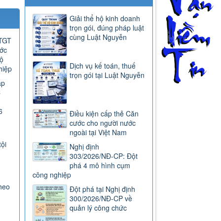
Giải thể hộ kinh doanh
trọn gói, đúng pháp luật
cùng Luật Nguyễn
GTGT
ước
ộ
Dịch vụ kế toán, thuế
hiệp
trọn gói tại Luật Nguyễn
ap
C
6
Điều kiện cấp thẻ Căn
cước cho người nước
ngoài tại Việt Nam
tội
Nghị định
303/2026/NĐ-CP: Đột
phá 4 mô hình cụm
công nghiệp
heo
Đột phá tại Nghị định
300/2026/NĐ-CP về
quản lý công chức