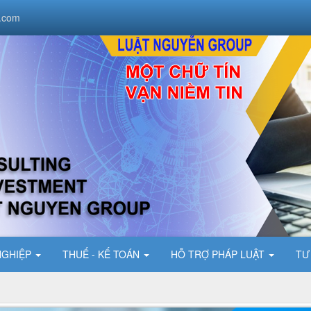
.com
NGHIỆP
THUẾ - KẾ TOÁN
HỖ TRỢ PHÁP LUẬT
TƯ