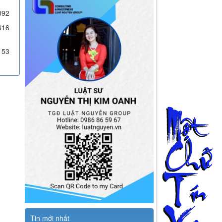
092
616
153
Tin mới nhất