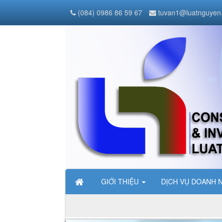
(084) 0986 86 59 67
tuvan1@luatnguyen
GIỚI THIỆU
DỊCH VỤ DOANH 