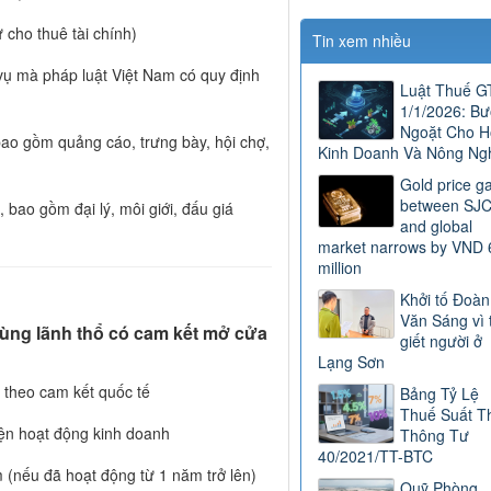
 cho thuê tài chính)
Tin xem nhiều
h vụ mà pháp luật Việt Nam có quy định
Luật Thuế 
1/1/2026: B
Ngoặt Cho H
bao gồm quảng cáo, trưng bày, hội chợ,
Kinh Doanh Và Nông Ng
Gold price g
between SJ
 bao gồm đại lý, môi giới, đấu giá
and global
market narrows by VND 
million
Khởi tố Đoàn
Văn Sáng vì 
 vùng lãnh thổ có cam kết mở cửa
giết người ở
Lạng Sơn
g theo cam kết quốc tế
Bảng Tỷ Lệ
Thuế Suất T
iện hoạt động kinh doanh
Thông Tư
40/2021/TT-BTC
 (nếu đã hoạt động từ 1 năm trở lên)
Quỹ Phòng