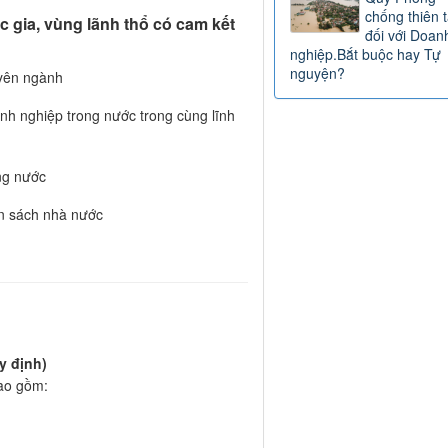
chống thiên t
c gia, vùng lãnh thổ có cam kết
đối với Doan
nghiệp.Bắt buộc hay Tự
nguyện?
uyên ngành
nh nghiệp trong nước trong cùng lĩnh
ng nước
n sách nhà nước
y định)
bao gồm: