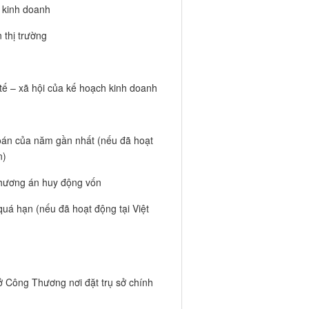
 kinh doanh
 thị trường
 tế – xã hội của kế hoạch kinh doanh
toán của năm gần nhất (nếu đã hoạt
n)
phương án huy động vốn
quá hạn (nếu đã hoạt động tại Việt
Sở Công Thương nơi đặt trụ sở chính