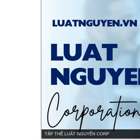
TẬP THỂ LUẬT NGUYỄN CORP