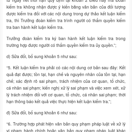
từ ngày hết thời hạn quy định tại khoản 2 Điều này mà Đoàn
kiểm tra không nhận được ý kiến bằng văn bản của đối tượng
được kiểm tra đối với các nội dung trong dự thảo kết luận kiểm
tra, thì Trưởng đoàn kiểm tra trình người có thẩm quyền kiểm
tra ban hành kết luận kiểm tra.
Trưởng đoàn kiểm tra ký ban hành kết luận kiểm tra trong
trường hợp được người có thẩm quyền kiểm tra ủy quyền.”;
d) Sửa đổi, bổ sung khoản 5 như sau:
“5. Kết luận kiểm tra phải có các nội dung cơ bản sau đây: Kết
quả đạt được; tồn tại, hạn chế và nguyên nhân của tồn tại, hạn
chế; xác định rõ sai phạm, trách nhiệm của cơ quan, tổ chức,
cá nhân sai phạm; kiến nghị xử lý sai phạm và việc xem xét, xử
lý trách nhiệm đối với cơ quan, tổ chức, cá nhân sai phạm; thời
hạn thông báo kết quả việc thực hiện kết luận kiểm tra.”;
đ) Sửa đổi, bổ sung khoản 6 như sau:
“6. Trường hợp phát hiện văn bản quy phạm pháp luật về xử lý
vi phạm hành chính hoặc văn bản quy phạm pháp luật khác