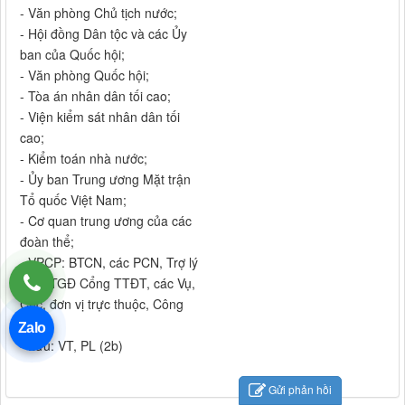
- Văn phòng Chủ tịch nước;
- Hội đồng Dân tộc và các Ủy
ban của Quốc hội;
- Văn phòng Quốc hội;
- Tòa án nhân dân tối cao;
- Viện kiểm sát nhân dân tối
cao;
- Kiểm toán nhà nước;
- Ủy ban Trung ương Mặt trận
Tổ quốc Việt Nam;
- Cơ quan trung ương của các
đoàn thể;
- VPCP: BTCN, các PCN, Trợ lý
TTg, TGĐ Cổng TTĐT, các Vụ,
Cục, đơn vị trực thuộc, Công
báo;
Zalo
- Lưu: VT, PL (2b)
Gửi phản hồi