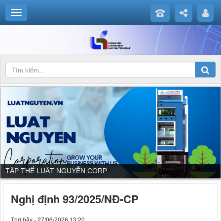
TẬP THỂ LUẬT NGUYỄN CORP
Nghị định 93/2025/NĐ-CP
Thứ bảy - 27/06/2026 13:20