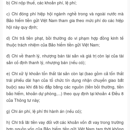
b) Chi nộp thuế, các khoản phí, lệ phí;
с) Chi đóng phí hiệp hội ngành nghề trong và ngoài nước mà
Bảo hiểm tiền gửi Việt Nam tham gia theo mức phí do các hiệp
hội này quy định;
d) Chi trả tiền phạt, bồi thường do vi phạm hợp đồng kinh tế
thuộc trách nhiệm của Bảo hiểm tiền gửi Việt Nam;
đ) Chi về thanh lý, nhượng bán tài sản và giá trị còn lại của tài
sản cố định thanh lý, nhượng bán (nếu có);
e) Chi xử lý khoản tổn thất tài sản còn lại (bao gồm cả tổn thất
trái phiếu dài hạn của tổ chức tín dụng nhận chuyển giao bắt
buộc) sau khi đã bù đắp bằng các nguồn (tiền bồi thường, tiền
bảo hiểm, khoản dự phòng,...) theo quy định tại khoản 4 Điều 8
của Thông tư này;
g) Chi án phí, lệ phí thi hành án (nếu có);
h) Chi trả lãi tiền vay đối với các khoản vốn đi vay trong trường
hợp nguồn vốn của Bảo hiểm tiền gửi Việt Nam tạm thời không