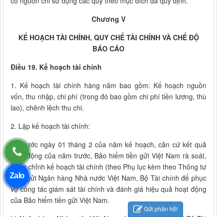
có nguồn chi sử dụng các quỹ theo mục đích đã quy định.
Chương V
KẾ HOẠCH TÀI CHÍNH, QUY CHẾ TÀI CHÍNH VÀ CHẾ ĐỘ
BÁO CÁO
Điều 19. Kế hoạch tài chính
1. Kế hoạch tài chính hàng năm bao gồm: Kế hoạch nguồn
vốn, thu nhập, chi phí (trong đó bao gồm chi phí tiền lương, thù
lao), chênh lệch thu chi.
2. Lập kế hoạch tài chính:
a) Trước ngày 01 tháng 2 của năm kế hoạch, căn cứ kết quả
hoạt động của năm trước, Bảo hiểm tiền gửi Việt Nam rà soát,
hoàn chỉnh kế hoạch tài chính (theo Phụ lục kèm theo Thông tư
Zalo
này) gửi Ngân hàng Nhà nước Việt Nam, Bộ Tài chính để phục
vụ công tác giám sát tài chính và đánh giá hiệu quả hoạt động
của Bảo hiểm tiền gửi Việt Nam.
Gửi phản hồi