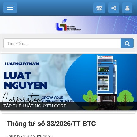
DỊCH VỤ CỦA LUẬT NGUYỄN CORP
Thông tư số 33/2026/TT-BTC
Thứ bảy - 25/04/2026 10:25