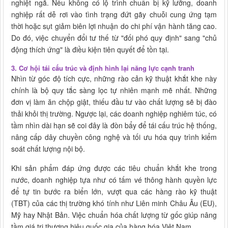
nghiệt ngã. Nếu không có lộ trình chuẩn bị kỹ lưỡng, doanh
nghiệp rất dễ rơi vào tình trạng đứt gãy chuỗi cung ứng tạm
thời hoặc sụt giảm biên lợi nhuận do chi phí vận hành tăng cao.
Do đó, việc chuyển đổi tư thế từ "đối phó quy định" sang "chủ
động thích ứng" là điều kiện tiên quyết để tồn tại.
3. Cơ hội tái cấu trúc và định hình lại năng lực cạnh tranh
Nhìn từ góc độ tích cực, những rào cản kỹ thuật khắt khe này
chính là bộ quy tắc sàng lọc tự nhiên mạnh mẽ nhất. Những
đơn vị làm ăn chộp giật, thiếu đầu tư vào chất lượng sẽ bị đào
thải khỏi thị trường. Ngược lại, các doanh nghiệp nghiêm túc, có
tầm nhìn dài hạn sẽ coi đây là đòn bẩy để tái cấu trúc hệ thống,
nâng cấp dây chuyền công nghệ và tối ưu hóa quy trình kiểm
soát chất lượng nội bộ.
Khi sản phẩm đáp ứng được các tiêu chuẩn khắt khe trong
nước, doanh nghiệp tựa như có tấm vé thông hành quyền lực
để tự tin bước ra biển lớn, vượt qua các hàng rào kỹ thuật
(TBT) của các thị trường khó tính như Liên minh Châu Âu (EU),
Mỹ hay Nhật Bản. Việc chuẩn hóa chất lượng từ gốc giúp nâng
tầm giá trị thương hiệu quốc gia của hàng hóa Việt Nam.