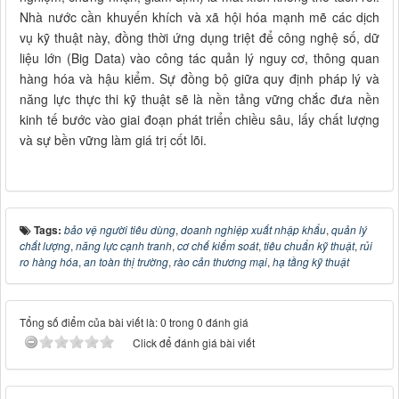
Nhà nước cần khuyến khích và xã hội hóa mạnh mẽ các dịch
vụ kỹ thuật này, đồng thời ứng dụng triệt để công nghệ số, dữ
liệu lớn (Big Data) vào công tác quản lý nguy cơ, thông quan
hàng hóa và hậu kiểm. Sự đồng bộ giữa quy định pháp lý và
năng lực thực thi kỹ thuật sẽ là nền tảng vững chắc đưa nền
kinh tế bước vào giai đoạn phát triển chiều sâu, lấy chất lượng
và sự bền vững làm giá trị cốt lõi.
Tags:
bảo vệ người tiêu dùng
,
doanh nghiệp xuất nhập khẩu
,
quản lý
chất lượng
,
năng lực cạnh tranh
,
cơ chế kiểm soát
,
tiêu chuẩn kỹ thuật
,
rủi
ro hàng hóa
,
an toàn thị trường
,
rào cản thương mại
,
hạ tầng kỹ thuật
Tổng số điểm của bài viết là: 0 trong 0 đánh giá
Click để đánh giá bài viết