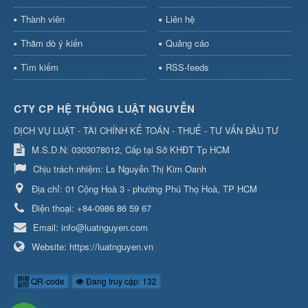
Thành viên
Liên hệ
Thăm dò ý kiến
Quảng cáo
Tìm kiếm
RSS-feeds
CTY CP HỆ THỐNG LUẬT NGUYỄN
DỊCH VỤ LUẬT - TÀI CHÍNH KẾ TOÁN - THUẾ - TƯ VẤN ĐẦU TƯ
M.S.D.N: 0303078012, Cấp tại Sở KHĐT Tp HCM
Chịu trách nhiệm:
Ls Nguyễn Thị Kim Oanh
Địa chỉ:
01 Cộng Hoà 3 - phường Phú Thọ Hoà, TP HCM
Điện thoại:
+84-0986 86 59 67
Email:
info@luatnguyen.com
Website:
https://luatnguyen.vn
QR-code
Đang truy cập: 132