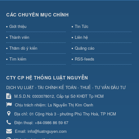
CÁC CHUYÊN MỤC CHÍNH
Giới thiệu
Tin Tức
Thành viên
Liên hệ
Thăm dò ý kiến
Quảng cáo
Tìm kiếm
RSS-feeds
CTY CP HỆ THỐNG LUẬT NGUYỄN
DỊCH VỤ LUẬT - TÀI CHÍNH KẾ TOÁN - THUẾ - TƯ VẤN ĐẦU TƯ
M.S.D.N: 0303078012, Cấp tại Sở KHĐT Tp HCM
Chịu trách nhiệm:
Ls Nguyễn Thị Kim Oanh
Địa chỉ:
01 Cộng Hoà 3 - phường Phú Thọ Hoà, TP HCM
Điện thoại:
+84-0986 86 59 67
Email:
info@luatnguyen.com