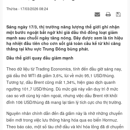
Thứ ba - 17/03/2026 08:24
Sáng ngày 17/3, thị trường năng lượng thế giới ghi nhận
một bước ngoặt bất ngờ khi giá dầu thô đồng loạt giảm
mạnh sau chuỗi ngày tăng nóng. Đây được xem là tín hiệu
hạ nhiệt đầu tiên cho cơn sốt giá toàn cầu kể từ khi căng
thẳng tại khu vực Trung Đông bùng phát.
Dầu thế giới quay đầu giảm mạnh
Theo dữ liệu từ Trading Economics, tính đến đầu giờ sáng nay,
giá dầu thô WTI đã giảm 3,6%, lùi về mức 95,1 USD/thùng.
Tương tự, dầu Brent cũng mất 1,34%, hiện giao dịch quanh
ngưỡng 101,7 USD/thùng. Dù mức giá này vẫn duy trì ở mức
cao so với cùng kỳ năm ngoái, nhưng việc dầu Brent rời khỏi
đỉnh 106 USD/thùng đã mang lại tâm lý tích cực cho thị trường.
Nguyên nhân chính dẫn đến đà giảm này là nhờ những chuyển
biến mới trong việc lưu thông hàng hóa qua eo biển Hormuz.
Theo báo cáo, một số tàu chở dầu và khí hóa lỏng đã di chuyển