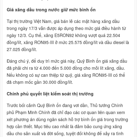
Giá xăng dầu trong nước giữ mức bình ổn
Tại thị trường Việt Nam, giá bán lẻ các mặt hàng xăng dầu
trong ngày 17/3 vẫn được áp dụng theo mức giá điều hành từ
ngày 12/3. Cụ thể, xăng E5RON92 không vượt quá 22.504
đồng/lít, xăng RON95-III ở mức 25.575 đồng/lít và dầu diesel là
27.025 đồng/lít.
Đáng chú ý, để duy trì mức giá này, Quỹ Bình ổn giá xăng dầu
đã phải chi ra từ 4.000 đến 5.000 đồng cho mỗi lít xăng, dầu.
Nếu không có sự can thiệp từ quỹ, giá xăng RON95-III có thể
đã chạm mốc gần 30.000 đồng/lít.
Chính phủ quyết liệt kiểm soát thị trường
Trước bối cảnh Quỹ Bình ổn đang vơi dần, Thủ tướng Chính
phủ Phạm Minh Chính đã chỉ đạo các cơ quan liên quan xem
xét phương án dùng ngân sách hỗ trợ bình ổn giá trong trường
hợp cần thiết. Mục tiêu cao nhất là đảm bảo cung ứng xăng
dầu cho sản xuất và đời sống, tuyệt đối không để xảy ra tình