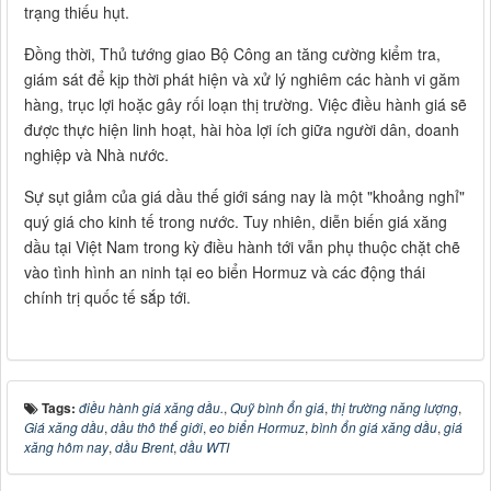
trạng thiếu hụt.
Đồng thời, Thủ tướng giao Bộ Công an tăng cường kiểm tra,
giám sát để kịp thời phát hiện và xử lý nghiêm các hành vi găm
hàng, trục lợi hoặc gây rối loạn thị trường. Việc điều hành giá sẽ
được thực hiện linh hoạt, hài hòa lợi ích giữa người dân, doanh
nghiệp và Nhà nước.
Sự sụt giảm của giá dầu thế giới sáng nay là một "khoảng nghỉ"
quý giá cho kinh tế trong nước. Tuy nhiên, diễn biến giá xăng
dầu tại Việt Nam trong kỳ điều hành tới vẫn phụ thuộc chặt chẽ
vào tình hình an ninh tại eo biển Hormuz và các động thái
chính trị quốc tế sắp tới.
Tags:
điều hành giá xăng dầu.
,
Quỹ bình ổn giá
,
thị trường năng lượng
,
Giá xăng dầu
,
dầu thô thế giới
,
eo biển Hormuz
,
bình ổn giá xăng dầu
,
giá
xăng hôm nay
,
dầu Brent
,
dầu WTI