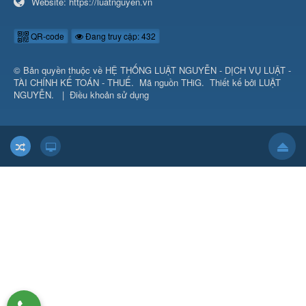
Website:
https://luatnguyen.vn
QR-code
Đang truy cập: 432
© Bản quyền thuộc về
HỆ THỐNG LUẬT NGUYỄN - DỊCH VỤ LUẬT -
TÀI CHÍNH KẾ TOÁN - THUẾ
.
Mã nguồn
THiG
.
Thiết kế bởi
LUẬT
NGUYỄN
.
|
Điều khoản sử dụng