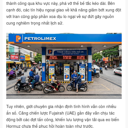
thành công qua khu vực này, phá vỡ thế bế tắc kéo dài. Bên
cạnh đó, các tín hiệu ngoại giao về khả năng giảm bớt xung đột
với Iran cũng góp phần xoa dịu lo ngại về sự đứt gãy nguồn
cung nghiêm trọng nhất lịch sử.
Tuy nhiên, giới chuyên gia nhận định tình hình vẫn còn nhiều
ẩn số. Cảng chiến lược Fujairah (UAE) gần đây vẫn chịu tác
động bởi các đợt tấn công, khiến lưu lượng vận tải qua eo biển
Hormuz chưa thể phục hồi hoàn toàn như trước.