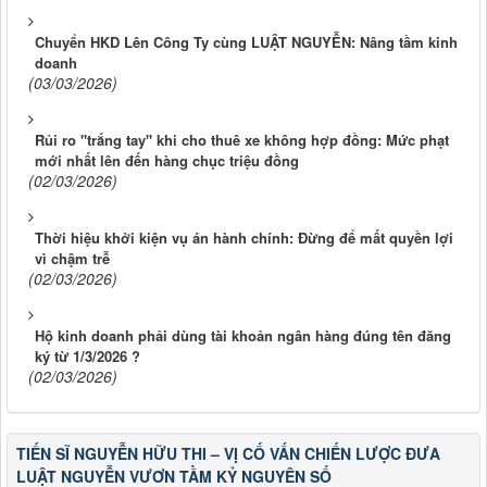
Chuyển HKD Lên Công Ty cùng LUẬT NGUYỄN: Nâng tầm kinh
doanh
(03/03/2026)
Rủi ro "trắng tay" khi cho thuê xe không hợp đồng: Mức phạt
mới nhất lên đến hàng chục triệu đồng
(02/03/2026)
Thời hiệu khởi kiện vụ án hành chính: Đừng để mất quyền lợi
vì chậm trễ
(02/03/2026)
Hộ kinh doanh phải dùng tài khoản ngân hàng đúng tên đăng
ký từ 1/3/2026 ?
(02/03/2026)
TIẾN SĨ NGUYỄN HỮU THI – VỊ CỐ VẤN CHIẾN LƯỢC ĐƯA
LUẬT NGUYỄN VƯƠN TẦM KỶ NGUYÊN SỐ