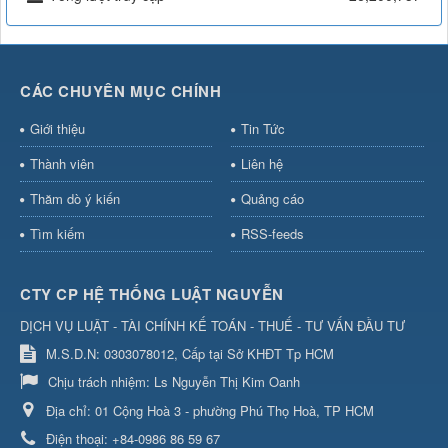
CÁC CHUYÊN MỤC CHÍNH
Giới thiệu
Tin Tức
Thành viên
Liên hệ
Thăm dò ý kiến
Quảng cáo
Tìm kiếm
RSS-feeds
CTY CP HỆ THỐNG LUẬT NGUYỄN
DỊCH VỤ LUẬT - TÀI CHÍNH KẾ TOÁN - THUẾ - TƯ VẤN ĐẦU TƯ
M.S.D.N: 0303078012, Cấp tại Sở KHĐT Tp HCM
Chịu trách nhiệm:
Ls Nguyễn Thị Kim Oanh
Địa chỉ:
01 Cộng Hoà 3 - phường Phú Thọ Hoà, TP HCM
Điện thoại:
+84-0986 86 59 67