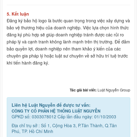
5.
Kết luận
Đăng ký bảo hộ logo là bước quan trọng trong việc xây dựng và
bảo vệ thương hiệu của doanh nghiệp. Việc lựa chọn hình thức
đăng ký phù hợp sẽ giúp doanh nghiệp tránh được các rủi ro
pháp lý và cạnh tranh không lành mạnh trên thị trường. Để đảm
bảo quyền lợi, doanh nghiệp nên tham khảo ý kiến của các
chuyên gia pháp lý hoặc luật sư chuyên về sở hữu trí tuệ trước
khi tiến hành đăng ký.
Tác giả bài viết:
Luật Nguyễn Group
Liên hệ Luật Nguyễn để được tư vấn:
CÔNG TY CỔ PHẦN HỆ THỐNG LUẬT NGUYỄN
GPKD số: 0303078012 Cấp lần đầu ngày: 01/10/2003
Địa chỉ trụ sở : Số 1, Cộng Hòa 3, P.Tân Thành, Q.Tân
Phú, TP. Hồ Chí Minh