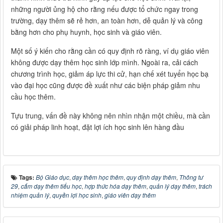
những người ủng hộ cho rằng nếu được tổ chức ngay trong
trường, dạy thêm sẽ rẻ hơn, an toàn hơn, dễ quản lý và công
bằng hơn cho phụ huynh, học sinh và giáo viên.
Một số ý kiến cho rằng cần có quy định rõ ràng, ví dụ giáo viên
không được dạy thêm học sinh lớp mình. Ngoài ra, cải cách
chương trình học, giảm áp lực thi cử, hạn chế xét tuyển học bạ
vào đại học cũng được đề xuất như các biện pháp giảm nhu
cầu học thêm.
Tựu trung, vấn đề này không nên nhìn nhận một chiều, mà cần
có giải pháp linh hoạt, đặt lợi ích học sinh lên hàng đầu
Tags:
Bộ Giáo dục
,
dạy thêm học thêm
,
quy định dạy thêm
,
Thông tư
29
,
cấm dạy thêm tiểu học
,
hợp thức hóa dạy thêm
,
quản lý dạy thêm
,
trách
nhiệm quản lý
,
quyền lợi học sinh
,
giáo viên dạy thêm