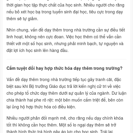
thời gian học tập thực chất của học sinh. Nhiều người cho rằng
nếu bỏ xét học bạ trong tuyển sinh đại học, tiêu cực trong dạy
thêm sẽ tự giảm.
Nhìn chung, vấn đề dạy thêm trong nhà trường cần sự điều tiết
linh hoạt, không nên cực đoan. Việc học thêm có thể vẫn cần
thiết với một số học sinh, nhưng phải minh bạch, tự nguyện và
đặt lợi ích học sinh lên hàng đầu.
Cấm tuyệt đối hay hợp thức hóa dạy thêm trong trường?
Vấn đề dạy thêm trong nhà trường tiếp tục gây tranh cãi, đặc
biệt sau khi Bộ trưởng Giáo dục trả lời kiến nghị cử tri về việc
cho phép tổ chức dạy thêm dưới sự quản lý của ngành. Dư luận
chia thành hai phe rõ rệt: một bên muốn cấm triệt để, bên còn
lại ủng hộ hợp thức hóa có điều kiện.
Nhiều người phản đối mạnh mẽ, cho rằng nếu dạy chính khóa
tốt thì không cần học thêm. Một số lo ngại dạy thêm sẽ trở
thành hình thức trá hình gây áp lực cho học sinh. Trái lại,