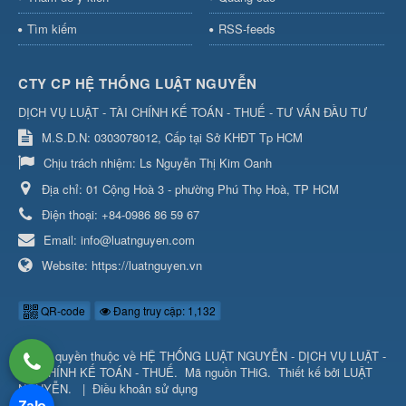
Tìm kiếm
RSS-feeds
CTY CP HỆ THỐNG LUẬT NGUYỄN
DỊCH VỤ LUẬT - TÀI CHÍNH KẾ TOÁN - THUẾ - TƯ VẤN ĐẦU TƯ
M.S.D.N: 0303078012, Cấp tại Sở KHĐT Tp HCM
Chịu trách nhiệm:
Ls Nguyễn Thị Kim Oanh
Địa chỉ:
01 Cộng Hoà 3 - phường Phú Thọ Hoà, TP HCM
Điện thoại:
+84-0986 86 59 67
Email:
info@luatnguyen.com
Website:
https://luatnguyen.vn
QR-code
Đang truy cập: 1,132
© Bản quyền thuộc về
HỆ THỐNG LUẬT NGUYỄN - DỊCH VỤ LUẬT -
TÀI CHÍNH KẾ TOÁN - THUẾ
.
Mã nguồn
THiG
.
Thiết kế bởi
LUẬT
NGUYỄN
.
|
Điều khoản sử dụng