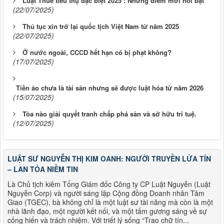
Luật Thuế tiêu thụ đặc biệt 2025 : Những điểm mới nổi bật
(22/07/2025)
Thủ tục xin trở lại quốc tịch Việt Nam từ năm 2025
(22/07/2025)
Ở nước ngoài, CCCD hết hạn có bị phạt không?
(17/07/2025)
Tiền ảo chưa là tài sản nhưng sẽ được luật hóa từ năm 2026
(15/07/2025)
Tòa nào giải quyết tranh chấp phá sản và sở hữu trí tuệ.
(12/07/2025)
LUẬT SƯ NGUYỄN THỊ KIM OANH: NGƯỜI TRUYỀN LỬA TÍN
– LAN TỎA NIỀM TIN
Là Chủ tịch kiêm Tổng Giám đốc Công ty CP Luật Nguyễn (Luật
Nguyễn Corp) và người sáng lập Cộng đồng Doanh nhân Tâm
Giao (TGEC), bà không chỉ là một luật sư tài năng mà còn là một
nhà lãnh đạo, một người kết nối, và một tấm gương sáng về sự
cống hiến và trách nhiệm. Với triết lý sống “Trao chữ tín...