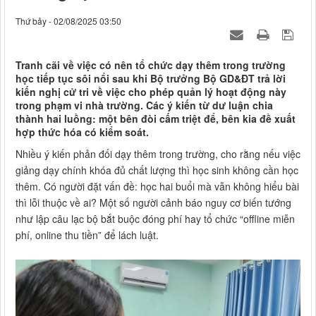
Thứ bảy - 02/08/2025 03:50
Tranh cãi về việc có nên tổ chức dạy thêm trong trường
học tiếp tục sôi nổi sau khi Bộ trưởng Bộ GD&ĐT trả lời
kiến nghị cử tri về việc cho phép quản lý hoạt động này
trong phạm vi nhà trường. Các ý kiến từ dư luận chia
thành hai luồng: một bên đòi cấm triệt để, bên kia đề xuất
hợp thức hóa có kiểm soát.
Nhiều ý kiến phản đối dạy thêm trong trường, cho rằng nếu việc
giảng dạy chính khóa đủ chất lượng thì học sinh không cần học
thêm. Có người đặt vấn đề: học hai buổi mà vẫn không hiểu bài
thì lỗi thuộc về ai? Một số người cảnh báo nguy cơ biến tướng
như lập câu lạc bộ bắt buộc đóng phí hay tổ chức “offline miễn
phí, online thu tiền” để lách luật.