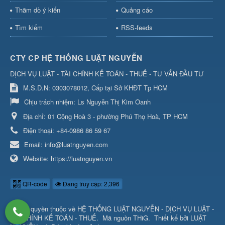
Thăm dò ý kiến
Quảng cáo
Tìm kiếm
RSS-feeds
CTY CP HỆ THỐNG LUẬT NGUYỄN
DỊCH VỤ LUẬT - TÀI CHÍNH KẾ TOÁN - THUẾ - TƯ VẤN ĐẦU TƯ
M.S.D.N: 0303078012, Cấp tại Sở KHĐT Tp HCM
Chịu trách nhiệm:
Ls Nguyễn Thị Kim Oanh
Địa chỉ:
01 Cộng Hoà 3 - phường Phú Thọ Hoà, TP HCM
Điện thoại:
+84-0986 86 59 67
Email:
info@luatnguyen.com
Website:
https://luatnguyen.vn
QR-code
Đang truy cập: 2,396
© Bản quyền thuộc về
HỆ THỐNG LUẬT NGUYỄN - DỊCH VỤ LUẬT -
TÀI CHÍNH KẾ TOÁN - THUẾ
.
Mã nguồn
THiG
.
Thiết kế bởi
LUẬT