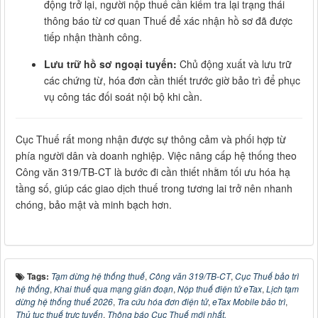
động trở lại, người nộp thuế cần kiểm tra lại trạng thái
thông báo từ cơ quan Thuế để xác nhận hồ sơ đã được
tiếp nhận thành công.
Lưu trữ hồ sơ ngoại tuyến:
Chủ động xuất và lưu trữ
các chứng từ, hóa đơn cần thiết trước giờ bảo trì để phục
vụ công tác đối soát nội bộ khi cần.
Cục Thuế rất mong nhận được sự thông cảm và phối hợp từ
phía người dân và doanh nghiệp. Việc nâng cấp hệ thống theo
Công văn 319/TB-CT là bước đi cần thiết nhằm tối ưu hóa hạ
tầng số, giúp các giao dịch thuế trong tương lai trở nên nhanh
chóng, bảo mật và minh bạch hơn.
Tags:
Tạm dừng hệ thống thuế
,
Công văn 319/TB-CT
,
Cục Thuế bảo trì
hệ thống
,
Khai thuế qua mạng gián đoạn
,
Nộp thuế điện tử eTax
,
Lịch tạm
dừng hệ thống thuế 2026
,
Tra cứu hóa đơn điện tử
,
eTax Mobile bảo trì
,
Thủ tục thuế trực tuyến
,
Thông báo Cục Thuế mới nhất.