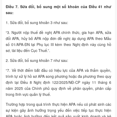
Điều 7. Sửa đổi, bổ sung một số khoản của Điều 41 như
sau:
1. Sửa đổi, bổ sung khoản 3 như sau:
“3. Người nộp thuế đề nghị APA chính thức, gia hạn APA, sửa
đổi APA, hủy bỏ APA nộp đơn đề nghị áp dụng APA theo Mẫu
số 01/APA-ĐN tại Phụ lục III kèm theo Nghị định này cùng hồ
sơ, tài liệu đến Cục Thuế.”.
2. Sửa đổi, bổ sung khoản 7 như sau:
“7. Về thời điểm bắt đầu có hiệu lực của APA và thẩm quyền,
trình tự xử lý hồ sơ APA song phương hoặc đa phương theo quy
định tại Điều 8 Nghị định 122/2025/NĐ-CP ngày 11 tháng 6
năm 2025 của Chính phủ quy định về phân quyền, phân cấp
trong lĩnh vực quản lý thuế.
Trường hợp trong quá trình thực hiện APA nếu có phát sinh các
sự kiện gây ảnh hưởng trọng yếu đến việc tiếp tục thực hiện
APA hoặc ảnh hưởng đến kết quả sản xuất kinh doanh và kê