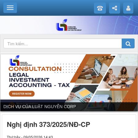
DỊCH VỤ CỦA LUẬT NGUYỄN CORP
Nghị định 373/2025/NĐ-CP
Thứ bảy - 09/05/2026 14:43