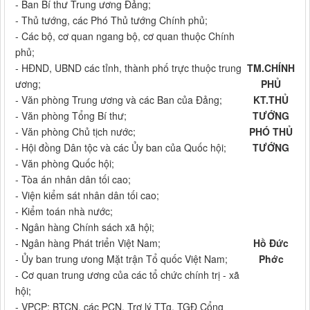
- Ban Bí thư Trung ương Đảng;
- Thủ tướng, các Phó Thủ tướng Chính phủ;
- Các bộ, cơ quan ngang bộ, cơ quan thuộc Chính
phủ;
- HĐND, UBND các tỉnh, thành phố trực thuộc trung
TM.CHÍNH
ương;
PHỦ
- Văn phòng Trung ương và các Ban của Đảng;
KT.THỦ
- Văn phòng Tổng Bí thư;
TƯỚNG
- Văn phòng Chủ tịch nước;
PHÓ THỦ
- Hội đồng Dân tộc và các Ủy ban của Quốc hội;
TƯỚNG
- Văn phòng Quốc hội;
- Tòa án nhân dân tối cao;
- Viện kiểm sát nhân dân tối cao;
- Kiểm toán nhà nước;
- Ngân hàng Chính sách xã hội;
- Ngân hàng Phát triển Việt Nam;
Hồ Đức
- Ủy ban trung ưong Mặt trận Tổ quốc Việt Nam;
Phớc
- Cơ quan trung ương của các tổ chức chính trị - xã
hội;
- VPCP: BTCN, các PCN, Trợ lý TTg, TGĐ Cổng