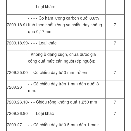
- - - Loại khác:
- - - - Có hàm lượng carbon dưới 0,6%
7209.18.91
tính theo khối lượng và chiều dày không
7
quá 0,17 mm
7209.18.99
- - - - Loại khác
7
- Không ở dạng cuộn, chưa được gia
công quá mức cán nguội (ép nguội):
7209.25.00
- - Có chiều dày từ 3 mm trở lên
7
- - Có chiều dày trên 1 mm đến dưới 3
7209.26
mm:
7209.26.10
- - - Chiều rộng không quá 1.250 mm
7
7209.26.90
- - - Loại khác
7
7209.27
- - Có chiều dày từ 0,5 mm đến 1 mm: