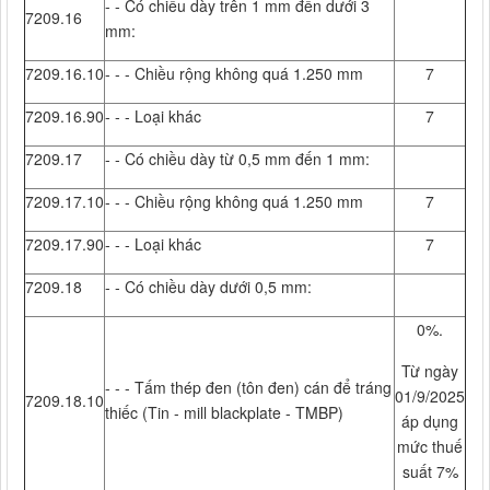
- - Có chiều dày trên 1 mm đến dưới 3
7209.16
mm:
7209.16.10
- - - Chiều rộng không quá 1.250 mm
7
7209.16.90
- - - Loại khác
7
7209.17
- - Có chiều dày từ 0,5 mm đến 1 mm:
7209.17.10
- - - Chiều rộng không quá 1.250 mm
7
7209.17.90
- - - Loại khác
7
7209.18
- - Có chiều dày dưới 0,5 mm:
0%.
Từ ngày
- - - Tấm thép đen (tôn đen) cán để tráng
01/9/2025
7209.18.10
thiếc (Tin - mill blackplate - TMBP)
áp dụng
mức thuế
suất 7%