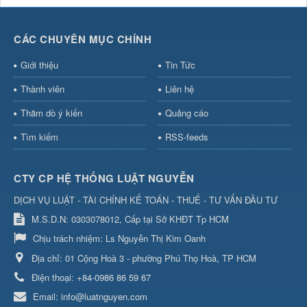
CÁC CHUYÊN MỤC CHÍNH
Giới thiệu
Tin Tức
Thành viên
Liên hệ
Thăm dò ý kiến
Quảng cáo
Tìm kiếm
RSS-feeds
CTY CP HỆ THỐNG LUẬT NGUYỄN
DỊCH VỤ LUẬT - TÀI CHÍNH KẾ TOÁN - THUẾ - TƯ VẤN ĐẦU TƯ
M.S.D.N: 0303078012, Cấp tại Sở KHĐT Tp HCM
Chịu trách nhiệm:
Ls Nguyễn Thị Kim Oanh
Địa chỉ:
01 Cộng Hoà 3 - phường Phú Thọ Hoà, TP HCM
Điện thoại:
+84-0986 86 59 67
Email:
info@luatnguyen.com