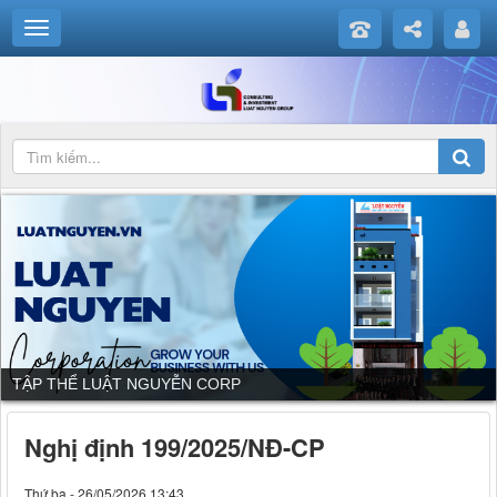
DỊCH VỤ CỦA LUẬT NGUYỄN CORP
Nghị định 199/2025/NĐ-CP
Thứ ba - 26/05/2026 13:43