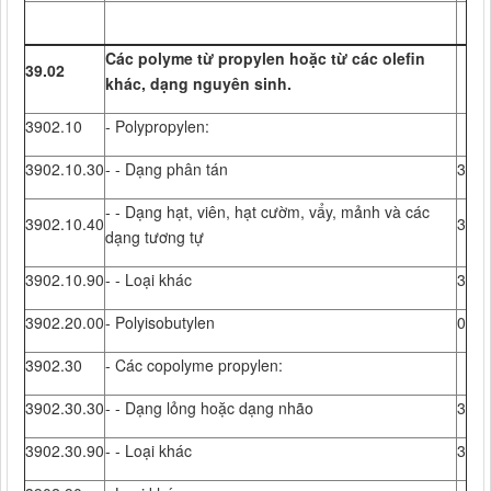
Các polyme từ propylen hoặc từ các olefin
39.02
khác, dạng nguyên sinh.
3902.10
- Polypropylen:
3902.10.30
- - Dạng phân tán
3
- - Dạng hạt, viên, hạt cườm, vẩy, mảnh và các
3902.10.40
3
dạng tương tự
3902.10.90
- - Loại khác
3
3902.20.00
- Polyisobutylen
0
3902.30
- Các copolyme propylen:
3902.30.30
- - Dạng lỏng hoặc dạng nhão
3
3902.30.90
- - Loại khác
3