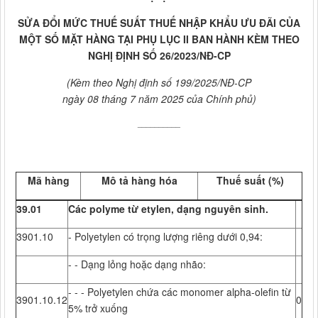
SỬA ĐỔI MỨC THUẾ SUẤT THUẾ NHẬP KHẨU ƯU ĐÃI CỦA
MỘT SỐ MẶT HÀNG TẠI PHỤ LỤC II BAN HÀNH KÈM THEO
NGHỊ ĐỊNH SỐ 26/2023/NĐ-CP
(Kèm theo Nghị định số 199/2025/NĐ-CP
ngày 08 tháng 7 năm 2025 của Chính phủ)
__________
Mã hàng
Mô tả hàng hóa
Thuế suất (%)
39.01
Các polyme từ etylen, dạng nguyên sinh.
3901.10
- Polyetylen có trọng lượng riêng dưới 0,94:
- - Dạng lỏng hoặc dạng nhão:
- - - Polyetylen chứa các monomer alpha-olefin từ
3901.10.12
0
5% trở xuống