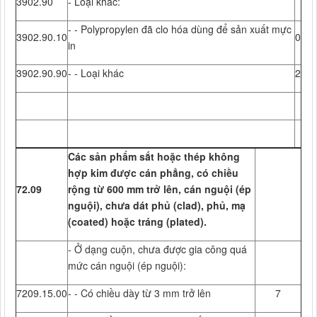
3902.90
- Loại khác:
- - Polypropylen đã clo hóa dùng để sản xuất mực
3902.90.10
0
in
3902.90.90
- - Loại khác
2
Các sản phẩm sắt hoặc thép không
hợp kim được cán phẳng, có chiều
72.09
rộng từ 600 mm trở lên, cán nguội (ép
nguội), chưa dát phủ (clad), phủ, mạ
(coated) hoặc tráng (plated).
- Ở dạng cuộn, chưa được gia công quá
mức cán nguội (ép nguội):
7209.15.00
- - Có chiều dày từ 3 mm trở lên
7