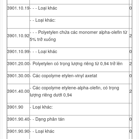
3901.10.19
- - - Loại khác
0
- - Loại khác:
- - - Polyetylen chứa các monomer alpha-olefin từ
3901.10.92
2
5% trở xuống
3901.10.99
- - - Loại khác
0
3901.20.00
- Polyetylen có trọng lượng riêng từ 0,94 trở lên
2
3901.30.00
- Các copolyme etylen-vinyl axetat
0
- Các copolyme etylene-alpha-olefin, có trọng
3901.40.00
2
lượng riêng dưới 0,94
3901.90
- Loại khác:
3901.90.40
- - Dạng phân tán
0
3901.90.90
- - Loại khác
0