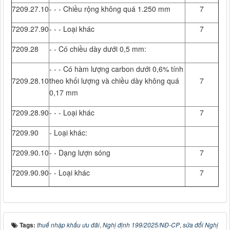
7209.27.10
- - - Chiều rộng không quá 1.250 mm
7
7209.27.90
- - - Loại khác
7
7209.28
- - Có chiều dày dưới 0,5 mm:
- - - Có hàm lượng carbon dưới 0,6% tính
7209.28.10
theo khối lượng và chiều dày không quá
7
0,17 mm
7209.28.90
- - - Loại khác
7
7209.90
- Loại khác:
7209.90.10
- - Dạng lượn sóng
7
7209.90.90
- - Loại khác
7
Tags:
thuế nhập khẩu ưu đãi
,
Nghị định 199/2025/NĐ-CP
,
sửa đổi Nghị