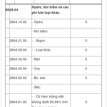
Hydro, khí hiếm và các
80
28.04
phi kim loại khác.
2804.10.00
- Hydro
0
- Khí hiếm:
2804.21.00
- - Argon
0
2804.29.00
- - Loại khác
0
2804.30.00
- Nitơ
0
2804.40.00
- Oxy
0
2804.50.00
- Bo; telu
0
- Silic:
- - Có hàm lượng silic
2804.61.00
không dưới 99,99% tính
0