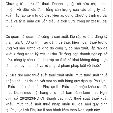
Chương trình ưu đãi thuế. Doanh nghiệp sở hữu chịu trách
nhiệm về việc xác định tổng sản lượng của các công ty sản
xuất, lắp ráp xe ô tô đủ điều kiện áp dụng Chương trình ưu đãi
thuế và tỷ lệ nắm giữ vốn điều lệ trên 35% trong kỳ xét ưu đãi
thuế.
Cơ quan hải quan nơi công ty sản xuất, lắp ráp xe ô tô đăng ký
tham gia Chương trình ưu đãi thuế thực hiện hoàn thuế tương
ứng với sản lượng xe ô tô do công ty đó sản xuất, lắp ráp đã
xuất xưởng trong kỳ xét ưu đãi. Trường hợp doanh nghiệp sở
hữu, công ty sản xuất, lắp ráp xe ô tô kê khai không đúng thực
tế thì bị truy thu thuế và xử phạt vi phạm pháp luật về thuế.”
2. Sửa đổi mức thuế suất thuế xuất khẩu, mức thuế suất thuế
nhập khẩu ưu đãi đối với một số mặt hàng quy định tại Phụ lục I
- Biểu thuế xuất khẩu, Phụ lục II - Biểu thuế nhập khẩu ưu đãi
theo Danh mục mặt hàng chịu thuế ban hành kèm theo Nghị
định số 26/2023/NĐ-CP thành các mức thuế suất thuế xuất
khẩu, mức thuế suất thuế nhập khẩu ưu đãi mới quy định
tại Phụ lục I và Phụ lục II ban hành kèm theo Nghị định này.