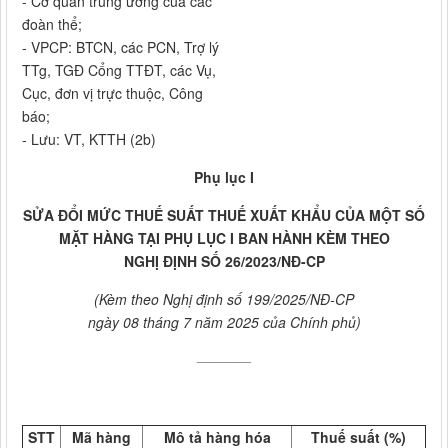
- Cơ quan trung ương của các
đoàn thể;
- VPCP: BTCN, các PCN, Trợ lý
TTg, TGĐ Cổng TTĐT, các Vụ,
Cục, đơn vị trực thuộc, Công
báo;
- Lưu: VT, KTTH (2b)
Phụ lục I
SỬA ĐỔI MỨC THUẾ SUẤT THUẾ XUẤT KHẨU CỦA MỘT SỐ
MẶT HÀNG TẠI PHỤ LỤC I BAN HÀNH KÈM THEO
NGHỊ ĐỊNH SỐ 26/2023/NĐ-CP
(Kèm theo Nghị định số 199/2025/NĐ-CP
ngày 08 tháng 7 năm 2025 của Chính phủ)
_________
STT
Mã hàng
Mô tả hàng hóa
Thuế suất (%)