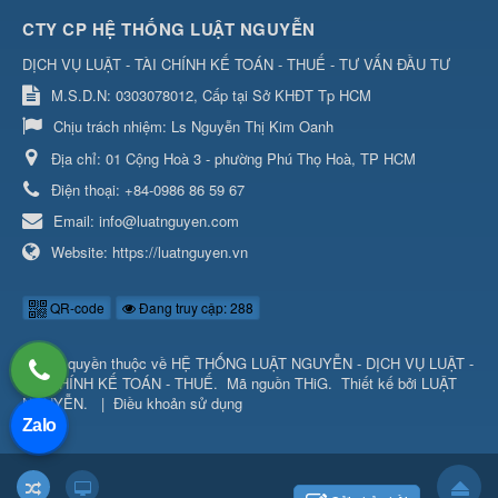
CTY CP HỆ THỐNG LUẬT NGUYỄN
DỊCH VỤ LUẬT - TÀI CHÍNH KẾ TOÁN - THUẾ - TƯ VẤN ĐẦU TƯ
M.S.D.N: 0303078012, Cấp tại Sở KHĐT Tp HCM
Chịu trách nhiệm:
Ls Nguyễn Thị Kim Oanh
Địa chỉ:
01 Cộng Hoà 3 - phường Phú Thọ Hoà, TP HCM
Điện thoại:
+84-0986 86 59 67
Email:
info@luatnguyen.com
Website:
https://luatnguyen.vn
QR-code
Đang truy cập: 288
© Bản quyền thuộc về
HỆ THỐNG LUẬT NGUYỄN - DỊCH VỤ LUẬT -
TÀI CHÍNH KẾ TOÁN - THUẾ
.
Mã nguồn
THiG
.
Thiết kế bởi
LUẬT
NGUYỄN
.
|
Điều khoản sử dụng
Zalo