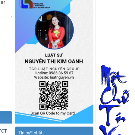
184
GTGT
Tin mới nhất