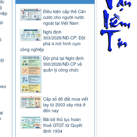
ước
ộ
Điều kiện cấp thẻ Căn
hiệp
cước cho người nước
ap
ngoài tại Việt Nam
C
Nghị định
303/2026/NĐ-CP: Đột
6
phá 4 mô hình cụm
công nghiệp
Đột phá tại Nghị định
tội
300/2026/NĐ-CP về
quản lý công chức
heo
Cấp sổ đỏ đất mua viết
tay từ 2003 xây nhà ở
đến nay
ai
h
Bãi bỏ thủ tục hoàn
thuế GTGT từ Quyết
định 1934