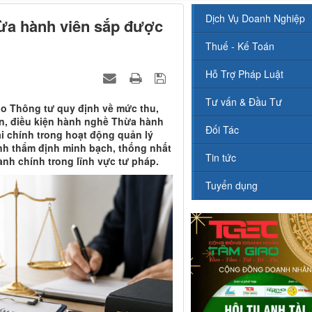
Dịch Vụ Doanh Nghiệp
ừa hành viên sắp được
Thuế - Kế Toán
Hỗ Trợ Pháp Luật
Tư vấn & Đầu Tư
hảo Thông tư quy định về mức thu,
ẩn, điều kiện hành nghề Thừa hành
Đối Tác
ài chính trong hoạt động quản lý
nh thẩm định minh bạch, thống nhất
Tin tức
ành chính trong lĩnh vực tư pháp.
Tuyển dụng