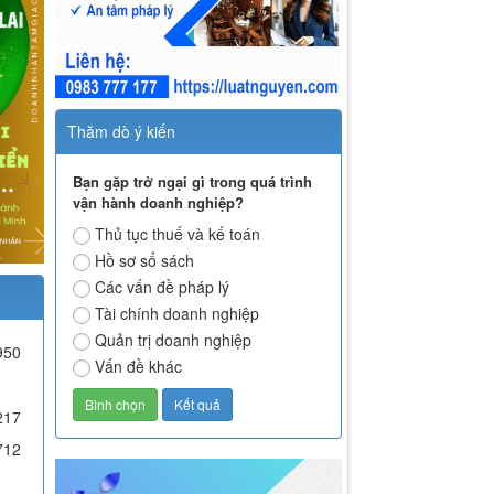
Thăm dò ý kiến
Bạn gặp trở ngại gì trong quá trình
vận hành doanh nghiệp?
Thủ tục thuế và kế toán
Hồ sơ sổ sách
Các vấn đề pháp lý
Tài chính doanh nghiệp
Quản trị doanh nghiệp
950
Vấn đề khác
217
712