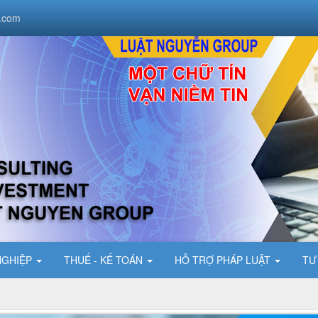
.com
NGHIỆP
THUẾ - KẾ TOÁN
HỖ TRỢ PHÁP LUẬT
TƯ