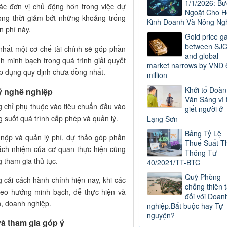
1/1/2026: B
ác đơn vị chủ động hơn trong việc dự
Ngoặt Cho H
đồng thời giảm bớt những khoảng trống
Kinh Doanh Và Nông Ng
n phí này.
Gold price g
between SJ
 nhất một cơ chế tài chính sẽ góp phần
and global
h minh bạch trong quá trình giải quyết
market narrows by VND 
 áp dụng quy định chưa đồng nhất.
million
Khởi tố Đoàn
ý nghề nghiệp
Văn Sáng vì 
 chỉ phụ thuộc vào tiêu chuẩn đầu vào
giết người ở
 suốt quá trình cấp phép và quản lý.
Lạng Sơn
Bảng Tỷ Lệ
 nộp và quản lý phí, dự thảo góp phần
Thuế Suất T
rách nhiệm của cơ quan thực hiện cũng
Thông Tư
 tham gia thủ tục.
40/2021/TT-BTC
Quỹ Phòng
 cải cách hành chính hiện nay, khi các
chống thiên t
heo hướng minh bạch, dễ thực hiện và
đối với Doan
n, doanh nghiệp.
nghiệp.Bắt buộc hay Tự
nguyện?
à tham gia góp ý