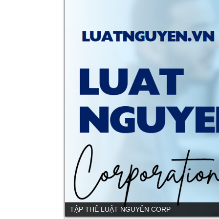
TẬP THỂ LUẬT NGUYỄN CORP