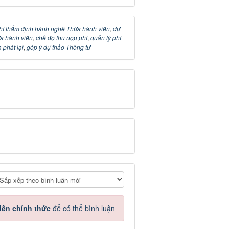
hí thẩm định hành nghề Thừa hành viên
,
dự
a hành viên
,
chế độ thu nộp phí
,
quản lý phí
 phát lại
,
góp ý dự thảo Thông tư
iên chính thức
để có thể bình luận