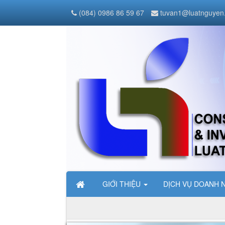
(084) 0986 86 59 67
tuvan1@luatnguyen
GIỚI THIỆU
DỊCH VỤ DOANH 