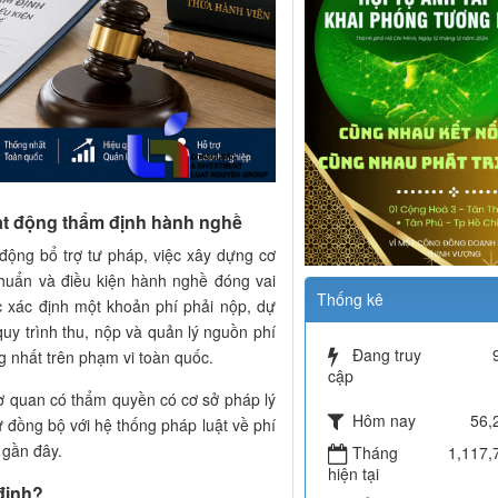
oạt động thẩm định hành nghề
động bổ trợ tư pháp, việc xây dựng cơ
 chuẩn và điều kiện hành nghề đóng vai
Thống kê
ệc xác định một khoản phí phải nộp, dự
quy trình thu, nộp và quản lý nguồn phí
Đang truy
g nhất trên phạm vi toàn quốc.
cập
cơ quan có thẩm quyền có cơ sở pháp lý
Hôm nay
56,
ự đồng bộ với hệ thống pháp luật về phí
 gần đây.
Tháng
1,117,
hiện tại
 định?