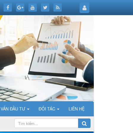
 VẤN ĐẦU TƯ
ĐỐI TÁC
LIÊN HỆ