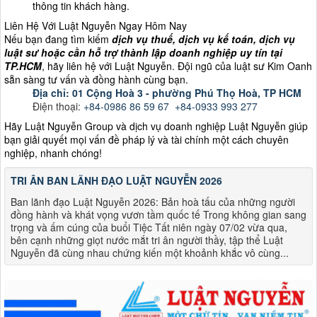
thông tin khách hàng.
Liên Hệ Với Luật Nguyễn Ngay Hôm Nay
Nếu bạn đang tìm kiếm
dịch vụ thuế, dịch vụ kế toán, dịch vụ
luật sư hoặc cần hỗ trợ thành lập doanh nghiệp uy tín tại
TP.HCM
, hãy liên hệ với Luật Nguyễn. Đội ngũ của luật sư Kim Oanh
sẵn sàng tư vấn và đồng hành cùng bạn.
Địa chỉ: 01 Cộng Hoà 3 - phường Phú Thọ Hoà, TP HCM
Điện thoại:
+84-
0986 86 59 67
+84-0933 993 277
Hãy Luật Nguyễn Group và dịch vụ doanh nghiệp Luật Nguyễn giúp
bạn giải quyết mọi vấn đề pháp lý và tài chính một cách chuyên
nghiệp, nhanh chóng!
TRI ÂN BAN LÃNH ĐẠO LUẬT NGUYỄN 2026
Ban lãnh đạo Luật Nguyễn 2026: Bản hoà tấu của những người
đồng hành và khát vọng vươn tầm quốc tế Trong không gian sang
trọng và ấm cúng của buổi Tiệc Tất niên ngày 07/02 vừa qua,
bên cạnh những giọt nước mắt tri ân người thầy, tập thể Luật
Nguyễn đã cùng nhau chứng kiến một khoảnh khắc vô cùng...