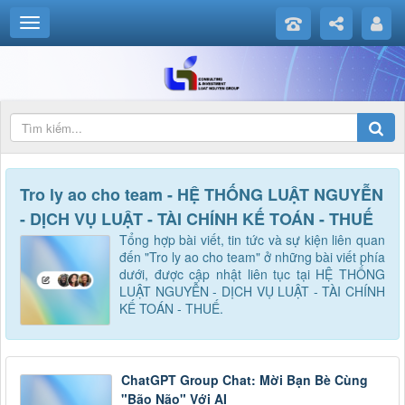
Tro ly ao cho team - HỆ THỐNG LUẬT NGUYỄN
- DỊCH VỤ LUẬT - TÀI CHÍNH KẾ TOÁN - THUẾ
Tổng hợp bài viết, tin tức và sự kiện liên quan
đến "Tro ly ao cho team" ở những bài viết phía
dưới, được cập nhật liên tục tại HỆ THỐNG
LUẬT NGUYỄN - DỊCH VỤ LUẬT - TÀI CHÍNH
KẾ TOÁN - THUẾ.
ChatGPT Group Chat: Mời Bạn Bè Cùng
"Bão Não" Với AI