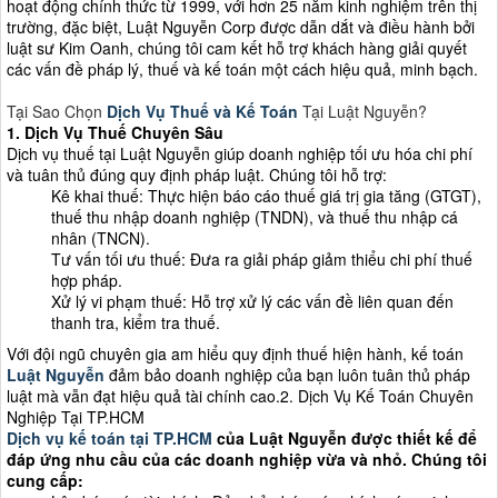
hoạt động chính thức từ 1999, với hơn 25 năm kinh nghiệm trên thị
trường, đặc biệt, Luật Nguyễn Corp được dẫn dắt và điều hành bởi
luật sư Kim Oanh, chúng tôi cam kết hỗ trợ khách hàng giải quyết
các vấn đề pháp lý, thuế và kế toán một cách hiệu quả, minh bạch.
Tại Sao Chọn
Dịch Vụ Thuế và Kế Toán
Tại Luật Nguyễn?
1. Dịch Vụ Thuế Chuyên Sâu
Dịch vụ thuế tại Luật Nguyễn giúp doanh nghiệp tối ưu hóa chi phí
và tuân thủ đúng quy định pháp luật. Chúng tôi hỗ trợ:
Kê khai thuế: Thực hiện báo cáo thuế giá trị gia tăng (GTGT),
thuế thu nhập doanh nghiệp (TNDN), và thuế thu nhập cá
nhân (TNCN).
Tư vấn tối ưu thuế: Đưa ra giải pháp giảm thiểu chi phí thuế
hợp pháp.
Xử lý vi phạm thuế: Hỗ trợ xử lý các vấn đề liên quan đến
thanh tra, kiểm tra thuế.
Với đội ngũ chuyên gia am hiểu quy định thuế hiện hành, kế toán
Luật Nguyễn
đảm bảo doanh nghiệp của bạn luôn tuân thủ pháp
luật mà vẫn đạt hiệu quả tài chính cao.2. Dịch Vụ Kế Toán Chuyên
Nghiệp Tại TP.HCM
Dịch vụ kế toán tại TP.HCM
của Luật Nguyễn được thiết kế để
đáp ứng nhu cầu của các doanh nghiệp vừa và nhỏ. Chúng tôi
cung cấp: