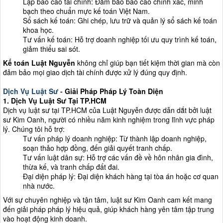
Lập báo cáo tài chính: Đảm bảo báo cáo chính xác, minh
bạch theo chuẩn mực kế toán Việt Nam.
Sổ sách kế toán: Ghi chép, lưu trữ và quản lý sổ sách kế toán
khoa học.
Tư vấn kế toán: Hỗ trợ doanh nghiệp tối ưu quy trình kế toán,
giảm thiểu sai sót.
Kế toán Luật Nguyễn
không chỉ giúp bạn tiết kiệm thời gian mà còn
đảm bảo mọi giao dịch tài chính được xử lý đúng quy định.
Dịch Vụ Luật Sư
-
Giải Pháp Pháp Lý Toàn Diện
1. Dịch Vụ Luật Sư Tại TP.HCM
Dịch vụ luật sư tại TP.HCM của Luật Nguyễn được dẫn dắt bởi luật
sư Kim Oanh, người có nhiều năm kinh nghiệm trong lĩnh vực pháp
lý. Chúng tôi hỗ trợ:
Tư vấn pháp lý doanh nghiệp: Từ thành lập doanh nghiệp,
soạn thảo hợp đồng, đến giải quyết tranh chấp.
Tư vấn luật dân sự: Hỗ trợ các vấn đề về hôn nhân gia đình,
thừa kế, và tranh chấp đất đai.
Đại diện pháp lý: Đại diện khách hàng tại tòa án hoặc cơ quan
nhà nước.
Với sự chuyên nghiệp và tận tâm, luật sư Kim Oanh cam kết mang
đến giải pháp pháp lý hiệu quả, giúp khách hàng yên tâm tập trung
vào hoạt động kinh doanh.