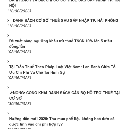
NỘI
(16/06/2026)
DANH SÁCH CƠ SỞ THUẾ SAU SÁP NHẬP TP. HẢI PHÒNG
(16/06/2026)
Đề xuất nâng ngưỡng khấu trừ thuế TNCN 10% lên 5 triệu
đồng/lần
(03/06/2026)
Tội Trốn Thuế Theo Pháp Luật Việt Nam: Lằn Ranh Giữa Tối
Ưu Chi Phí Và Chế Tài Hình Sự
(03/06/2026)
📌NÓNG: CÔNG KHAI DANH SÁCH CÁN BỘ HỖ TRỢ THUẾ TẠI
CƠ SỞ
(30/05/2026)
Hướng dẫn mới 2026: Thu mua phế liệu không hoá đơn có
được tính vào chi phí hợp lý?