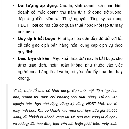
Đối tượng áp dụng
: Các hộ kinh doanh, cá nhân kinh
doanh có mức doanh thu năm từ 1 tỷ đồng trở xuống,
đáp ứng điều kiện và đã tự nguyện đăng ký sử dụng
HĐĐT (loại có mã của cơ quan thuế hoặc khởi tạo từ máy
tính tiền).
Quy định bắt buộc
: Phải lập hóa đơn đầy đủ đối với tất
cả các giao dịch bán hàng hóa, cung cấp dịch vụ theo
quy định.
Điều kiện đi kèm
: Việc xuất hóa đơn này là bắt buộc cho
từng giao dịch, hoàn toàn không phụ thuộc vào việc
người mua hàng là ai và họ có yêu cầu lấy hóa đơn hay
không.
Ví dụ thực tế cho dễ hình dung: Bạn mở một tiệm tạp hóa
nhỏ, doanh thu năm chỉ khoảng 600 triệu đồng. Để chuyên
nghiệp hóa, bạn chủ động đăng ký dùng HĐĐT khởi tạo từ
máy tính tiền. Khi có khách vào mua một hộp sữa giá 50.000
đồng, dù khách là khách vãng lai, trả tiền mặt xong là đi ngay
và không đòi hóa đơn, bạn vẫn bắt buộc phải bấm máy xuất