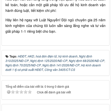
kế toán, hoặc cần một giải pháp tối ưu để hộ kinh doanh vận
hành đúng luật, tiết kiệm chi phí:
Hãy liên hệ ngay với Luật Nguyễn! Đội ngũ chuyên gia 25 năm
kinh nghiệm của chúng tôi luôn sẵn sàng lắng nghe và tư vấn
giải pháp 1-1 riêng biệt cho bạn.
Tags:
HĐĐT
,
HKD
,
hoá đơn điện tử
,
hộ kinh doanh
,
Nghị định
310/2025/NĐ-CP
,
Nghị định 125/2020/NĐ-CP
,
Nghị định 68/2026/NĐ-CP
,
Nghị định 70/2025/NĐ-CP
,
Nghị định 141/2026/NĐ-CP
,
Hộ kinh doanh
dưới 1 tỷ có phải xuất HĐĐT
,
Công văn 3405/CT-CS
Tổng số điểm của bài viết là: 0 trong 0 đánh giá
Click để đánh giá bài viết