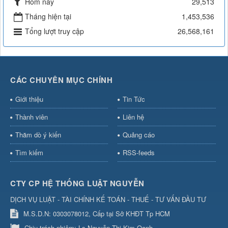
Hôm nay
29,513
Tháng hiện tại
1,453,536
Tổng lượt truy cập
26,568,161
CÁC CHUYÊN MỤC CHÍNH
Giới thiệu
Tin Tức
Thành viên
Liên hệ
Thăm dò ý kiến
Quảng cáo
Tìm kiếm
RSS-feeds
CTY CP HỆ THỐNG LUẬT NGUYỄN
DỊCH VỤ LUẬT - TÀI CHÍNH KẾ TOÁN - THUẾ - TƯ VẤN ĐẦU TƯ
M.S.D.N: 0303078012, Cấp tại Sở KHĐT Tp HCM
Chịu trách nhiệm:
Ls Nguyễn Thị Kim Oanh