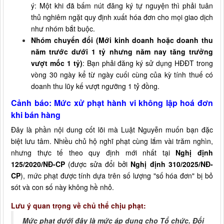
ý: Một khi đã bấm nút đăng ký tự nguyện thì phải tuân
thủ nghiêm ngặt quy định xuất hóa đơn cho mọi giao dịch
như nhóm bắt buộc.
Nhóm chuyển đổi (Mới kinh doanh hoặc doanh thu
năm trước dưới 1 tỷ nhưng năm nay tăng trưởng
vượt mốc 1 tỷ)
: Bạn phải đăng ký sử dụng HĐĐT trong
vòng 30 ngày kể từ ngày cuối cùng của kỳ tính thuế có
doanh thu lũy kế vượt ngưỡng 1 tỷ đồng.
Cảnh báo: Mức xử phạt hành vi không lập hoá đơn
khi bán hàng
Đây là phần nội dung cốt lõi mà Luật Nguyễn muốn bạn đặc
biệt lưu tâm. Nhiều chủ hộ nghĩ phạt cùng lắm vài trăm nghìn,
nhưng thực tế theo quy định mới nhất tại
Nghị định
125/2020/NĐ-CP
(được sửa đổi bởi
Nghị định 310/2025/NĐ-
CP
), mức phạt được tính dựa trên số lượng "số hóa đơn" bị bỏ
sót và con số này không hề nhỏ.
Lưu ý quan trọng về chủ thể chịu phạ
t:
Mức phạt dưới đây là mức áp dụng cho Tổ chức. Đối