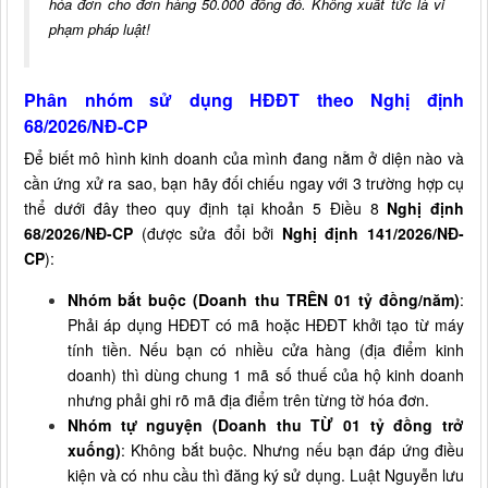
hóa đơn cho đơn hàng 50.000 đồng đó. Không xuất tức là vi
phạm pháp luật!
Phân nhóm sử dụng HĐĐT theo Nghị định
68/2026/NĐ-CP
Để biết mô hình kinh doanh của mình đang nằm ở diện nào và
cần ứng xử ra sao, bạn hãy đối chiếu ngay với 3 trường hợp cụ
thể dưới đây theo quy định tại khoản 5 Điều 8
Nghị định
68/2026/NĐ-CP
(được sửa đổi bởi
Nghị định 141/2026/NĐ-
CP
):
Nhóm bắt buộc (Doanh thu TRÊN 01 tỷ đồng/năm)
:
Phải áp dụng HĐĐT có mã hoặc HĐĐT khởi tạo từ máy
tính tiền. Nếu bạn có nhiều cửa hàng (địa điểm kinh
doanh) thì dùng chung 1 mã số thuế của hộ kinh doanh
nhưng phải ghi rõ mã địa điểm trên từng tờ hóa đơn.
Nhóm tự nguyện (Doanh thu TỪ 01 tỷ đồng trở
xuống)
: Không bắt buộc. Nhưng nếu bạn đáp ứng điều
kiện và có nhu cầu thì đăng ký sử dụng. Luật Nguyễn lưu