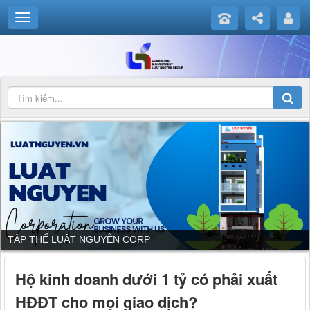
DỊCH VỤ CỦA LUẬT NGUYỄN CORP
Hộ kinh doanh dưới 1 tỷ có phải xuất
HĐĐT cho mọi giao dịch?