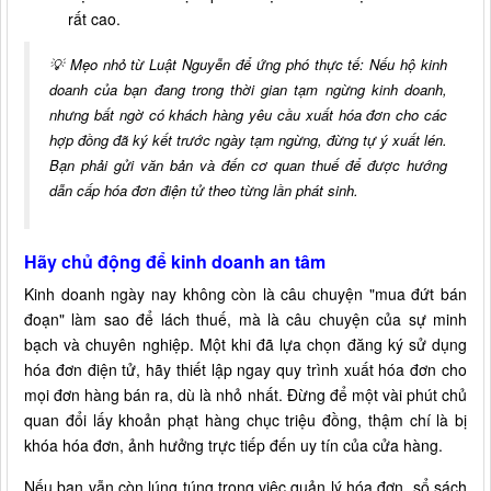
rất cao.
💡 Mẹo nhỏ từ Luật Nguyễn để ứng phó thực tế: Nếu hộ kinh
doanh của bạn đang trong thời gian tạm ngừng kinh doanh,
nhưng bất ngờ có khách hàng yêu cầu xuất hóa đơn cho các
hợp đồng đã ký kết trước ngày tạm ngừng, đừng tự ý xuất lén.
Bạn phải gửi văn bản và đến cơ quan thuế để được hướng
dẫn cấp hóa đơn điện tử theo từng lần phát sinh.
Hãy chủ động để kinh doanh an tâm
Kinh doanh ngày nay không còn là câu chuyện "mua đứt bán
đoạn" làm sao để lách thuế, mà là câu chuyện của sự minh
bạch và chuyên nghiệp. Một khi đã lựa chọn đăng ký sử dụng
hóa đơn điện tử, hãy thiết lập ngay quy trình xuất hóa đơn cho
mọi đơn hàng bán ra, dù là nhỏ nhất. Đừng để một vài phút chủ
quan đổi lấy khoản phạt hàng chục triệu đồng, thậm chí là bị
khóa hóa đơn, ảnh hưởng trực tiếp đến uy tín của cửa hàng.
Nếu bạn vẫn còn lúng túng trong việc quản lý hóa đơn, sổ sách