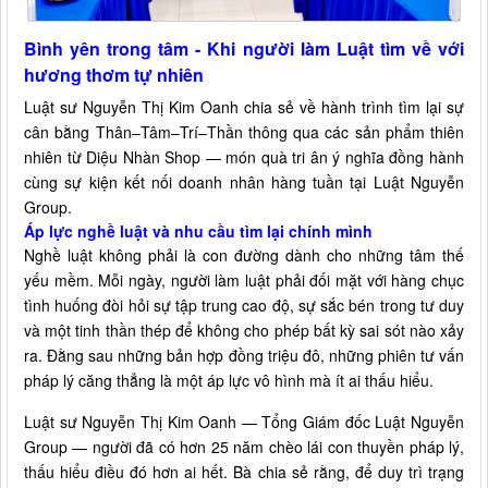
Bình yên trong tâm - Khi người làm Luật tìm về với
hương thơm tự nhiên
Luật sư Nguyễn Thị Kim Oanh chia sẻ về hành trình tìm lại sự
cân bằng Thân–Tâm–Trí–Thần thông qua các sản phẩm thiên
nhiên từ Diệu Nhàn Shop — món quà tri ân ý nghĩa đồng hành
cùng sự kiện kết nối doanh nhân hàng tuần tại Luật Nguyễn
Group.
Áp lực nghề luật và nhu cầu tìm lại chính mình
Nghề luật không phải là con đường dành cho những tâm thế
yếu mềm. Mỗi ngày, người làm luật phải đối mặt với hàng chục
tình huống đòi hỏi sự tập trung cao độ, sự sắc bén trong tư duy
và một tinh thần thép để không cho phép bất kỳ sai sót nào xảy
ra. Đằng sau những bản hợp đồng triệu đô, những phiên tư vấn
pháp lý căng thẳng là một áp lực vô hình mà ít ai thấu hiểu.
Luật sư Nguyễn Thị Kim Oanh — Tổng Giám đốc Luật Nguyễn
Group — người đã có hơn 25 năm chèo lái con thuyền pháp lý,
thấu hiểu điều đó hơn ai hết. Bà chia sẻ rằng, để duy trì trạng