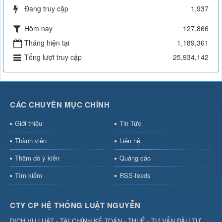
Đang truy cập
1,937
Hôm nay
127,866
Tháng hiện tại
1,189,361
Tổng lượt truy cập
25,934,142
CÁC CHUYÊN MỤC CHÍNH
Giới thiệu
Tin Tức
Thành viên
Liên hệ
Thăm dò ý kiến
Quảng cáo
Tìm kiếm
RSS-feeds
CTY CP HỆ THỐNG LUẬT NGUYỄN
DỊCH VỤ LUẬT - TÀI CHÍNH KẾ TOÁN - THUẾ - TƯ VẤN ĐẦU TƯ