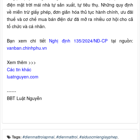
điện mặt trời mái nhà tự sản xuất, tự tiêu thụ. Những quy định
về miễn trừ giấy phép, đơn giản hóa thủ tục hành chính, ưu đãi
thuế và cơ chế mua bán điện dư đã mở ra nhiều cơ hội cho cả
tổ chức và cá nhân.
Bạn xem chi tiết
Nghị định 135/2024/NĐ-CP
tại nguồn:
vanban.chinhphu.vn
Xem thêm >>>
Các tin khác
luatnguyen.com
------
BBT Luật Nguyễn
Tags:
#dienmattroiapmai
,
#dienmattroi
,
#aiduocmiengiayphep
,