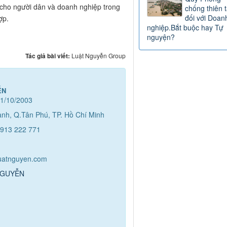
 cho người dân và doanh nghiệp trong
chống thiên t
đối với Doan
ợp.
nghiệp.Bắt buộc hay Tự
nguyện?
Tác giả bài viết:
Luật Nguyễn Group
ỄN
1/10/2003
hành, Q.Tân Phú, TP. Hồ Chí Minh
0913 222 771
luatnguyen.com
 NGUYỄN