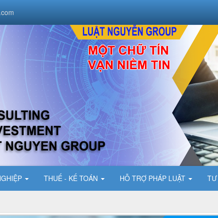
.com
NGHIỆP
THUẾ - KẾ TOÁN
HỖ TRỢ PHÁP LUẬT
TƯ