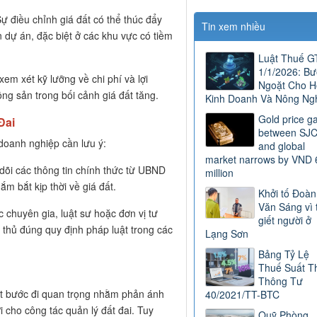
ự điều chỉnh giá đất có thể thúc đẩy
Tin xem nhiều
n dự án, đặc biệt ở các khu vực có tiềm
Luật Thuế 
1/1/2026: B
em xét kỹ lưỡng về chi phí và lợi
Ngoặt Cho H
ộng sản trong bối cảnh giá đất tăng.
Kinh Doanh Và Nông Ng
Gold price g
Đai
between SJ
 doanh nghiệp cần lưu ý:
and global
market narrows by VND 
dõi các thông tin chính thức từ UBND
million
 bắt kịp thời về giá đất.
Khởi tố Đoàn
Văn Sáng vì 
 chuyên gia, luật sư hoặc đơn vị tư
giết người ở
 thủ đúng quy định pháp luật trong các
Lạng Sơn
Bảng Tỷ Lệ
Thuế Suất T
Thông Tư
ột bước đi quan trọng nhằm phản ánh
40/2021/TT-BTC
ợi cho công tác quản lý đất đai. Tuy
Quỹ Phòng