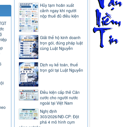
Hủy tạm hoãn xuất
cảnh ngay khi người
nộp thuế đủ điều kiện
GTGT
ước
ộ
Giải thể hộ kinh doanh
hiệp
trọn gói, đúng pháp luật
ap
cùng Luật Nguyễn
C
6
Dịch vụ kế toán, thuế
trọn gói tại Luật Nguyễn
tội
Điều kiện cấp thẻ Căn
cước cho người nước
ngoài tại Việt Nam
heo
Nghị định
303/2026/NĐ-CP: Đột
phá 4 mô hình cụm