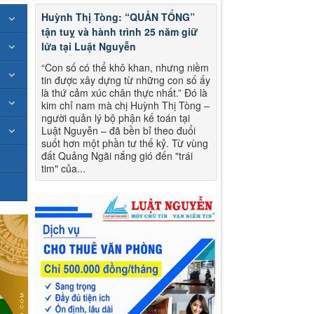
Huỳnh Thị Tòng: “QUẢN TỔNG”
tận tuỵ và hành trình 25 năm giữ
lửa tại Luật Nguyễn
“Con số có thể khô khan, nhưng niềm
tin được xây dựng từ những con số ấy
là thứ cảm xúc chân thực nhất.” Đó là
kim chỉ nam mà chị Huỳnh Thị Tòng –
người quản lý bộ phận kế toán tại
Luật Nguyễn – đã bền bỉ theo đuổi
suốt hơn một phần tư thế kỷ. Từ vùng
đất Quảng Ngãi nắng gió đến "trái
tim" của...