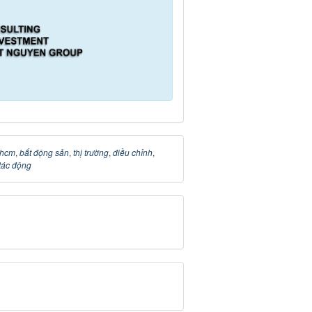
 hcm
,
bất động sản
,
thị trường
,
điều chỉnh
,
tác động