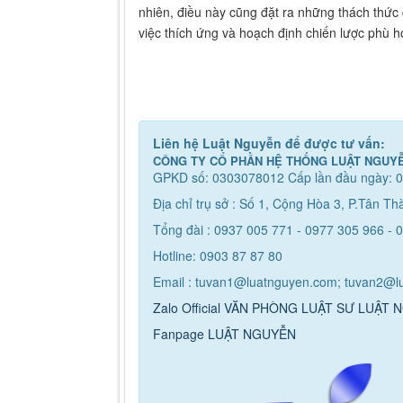
nhiên, điều này cũng đặt ra những thách thức
việc thích ứng và hoạch định chiến lược phù h
Liên hệ Luật Nguyễn để được tư vấn:
CÔNG TY CỔ PHẦN HỆ THỐNG LUẬT NGUY
GPKD số: 0303078012 Cấp lần đầu ngày: 0
Địa chỉ trụ sở : Số 1, Cộng Hòa 3, P.Tân T
Tổng đài : 0937 005 771 - 0977 305 966 - 
Hotline: 0903 87 87 80
Email : tuvan1@luatnguyen.com; tuvan2@
Zalo Official VĂN PHÒNG LUẬT SƯ LUẬT
Fanpage LUẬT NGUYỄN