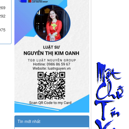
269
292
975
Tin mới nhất