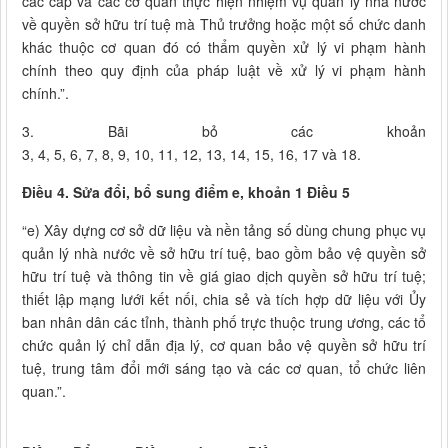
các cấp và các cơ quan thực hiện nhiệm vụ quản lý nhà nước
về quyền sở hữu trí tuệ mà Thủ trưởng hoặc một số chức danh
khác thuộc cơ quan đó có thẩm quyền xử lý vi phạm hành
chính theo quy định của pháp luật về xử lý vi phạm hành
chính.”.
3. Bãi bỏ các khoản
3, 4, 5, 6, 7, 8, 9, 10, 11, 12, 13, 14, 15, 16, 17 và 18.
Điều 4. Sửa đổi, bổ sung điểm e, khoản 1 Điều 5
“e) Xây dựng cơ sở dữ liệu và nền tảng số dùng chung phục vụ
quản lý nhà nước về sở hữu trí tuệ, bao gồm bảo vệ quyền sở
hữu trí tuệ và thông tin về giá giao dịch quyền sở hữu trí tuệ;
thiết lập mạng lưới kết nối, chia sẻ và tích hợp dữ liệu với Ủy
ban nhân dân các tỉnh, thành phố trực thuộc trung ương, các tổ
chức quản lý chỉ dẫn địa lý, cơ quan bảo vệ quyền sở hữu trí
tuệ, trung tâm đổi mới sáng tạo và các cơ quan, tổ chức liên
quan.”.