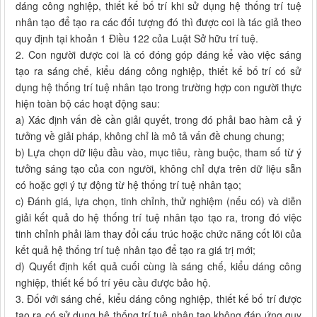
dáng công nghiệp, thiết kế bố trí khi sử dụng hệ thống trí tuệ
nhân tạo để tạo ra các đối tượng đó thì được coi là tác giả theo
quy định tại khoản 1 Điều 122 của Luật Sở hữu trí tuệ.
2. Con người được coi là có đóng góp đáng kể vào việc sáng
tạo ra sáng chế, kiểu dáng công nghiệp, thiết kế bố trí có sử
dụng hệ thống trí tuệ nhân tạo trong trường hợp con người thực
hiện toàn bộ các hoạt động sau:
a) Xác định vấn đề cần giải quyết, trong đó phải bao hàm cả ý
tưởng về giải pháp, không chỉ là mô tả vấn đề chung chung;
b) Lựa chọn dữ liệu đầu vào, mục tiêu, ràng buộc, tham số từ ý
tưởng sáng tạo của con người, không chỉ dựa trên dữ liệu sẵn
có hoặc gợi ý tự động từ hệ thống trí tuệ nhân tạo;
c) Đánh giá, lựa chọn, tinh chỉnh, thử nghiệm (nếu có) và diễn
giải kết quả do hệ thống trí tuệ nhân tạo tạo ra, trong đó việc
tinh chỉnh phải làm thay đổi cấu trúc hoặc chức năng cốt lõi của
kết quả hệ thống trí tuệ nhân tạo để tạo ra giá trị mới;
d) Quyết định kết quả cuối cùng là sáng chế, kiểu dáng công
nghiệp, thiết kế bố trí yêu cầu được bảo hộ.
3. Đối với sáng chế, kiểu dáng công nghiệp, thiết kế bố trí được
tạo ra có sử dụng hệ thống trí tuệ nhân tạo không đáp ứng quy