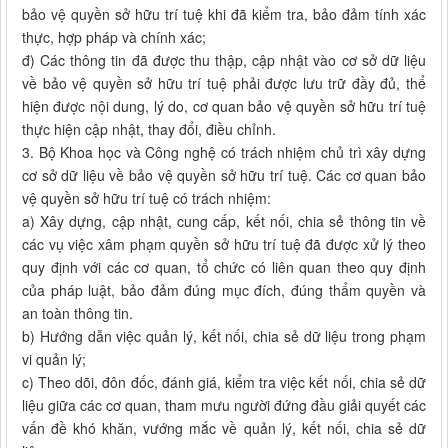
bảo vệ quyền sở hữu trí tuệ khi đã kiểm tra, bảo đảm tính xác
thực, hợp pháp và chính xác;
đ) Các thông tin đã được thu thập, cập nhật vào cơ sở dữ liệu
về bảo vệ quyền sở hữu trí tuệ phải được lưu trữ đầy đủ, thể
hiện được nội dung, lý do, cơ quan bảo vệ quyền sở hữu trí tuệ
thực hiện cập nhật, thay đổi, điều chỉnh.
3. Bộ Khoa học và Công nghệ có trách nhiệm chủ trì xây dựng
cơ sở dữ liệu về bảo vệ quyền sở hữu trí tuệ. Các cơ quan bảo
vệ quyền sở hữu trí tuệ có trách nhiệm:
a) Xây dựng, cập nhật, cung cấp, kết nối, chia sẻ thông tin về
các vụ việc xâm phạm quyền sở hữu trí tuệ đã được xử lý theo
quy định với các cơ quan, tổ chức có liên quan theo quy định
của pháp luật, bảo đảm đúng mục đích, đúng thẩm quyền và
an toàn thông tin.
b) Hướng dẫn việc quản lý, kết nối, chia sẻ dữ liệu trong phạm
vi quản lý;
c) Theo dõi, đôn đốc, đánh giá, kiểm tra việc kết nối, chia sẻ dữ
liệu giữa các cơ quan, tham mưu người đứng đầu giải quyết các
vấn đề khó khăn, vướng mắc về quản lý, kết nối, chia sẻ dữ