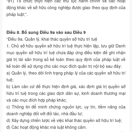
“d1) Tổ chức thực hiện các thủ tục hành chính và các hoạt
động khác về sở hữu công nghiệp được giao theo quy định của
pháp luật;”.
Điều 8. Bổ sung Điều 9a vào sau Điều 9
“Điều 9a. Quản lý, khai thác quyền sở hữu trí tuệ
1. Chủ sở hữu quyền sở hữu trí tuệ thực hiện lập, lưu giữ Danh
mục quyền sở hữu trí tuệ chưa đáp ứng điều kiện để ghi nhận
giá trị tài sản trong sổ kế toán theo quy định của pháp luật về
kế toán để sử dụng cho các mục đích quản trị nội bộ sau đây:
a) Quản lý, theo dõi tình trạng pháp lý của các quyền sở hữu trí
tuệ;
b) Làm căn cứ để thực hiện định giá, xác định giá trị quyền sở
hữu trí tuệ trong các giao dịch dân sự, kinh doanh thương mại
và các mục đích hợp pháp khác;
c) Thông tin để minh chứng nguồn lực, uy tín, tiềm năng của
doanh nghiệp đối với đối tác, nhà đầu tư;
d) Xây dựng chiến lược về việc khai thác quyền sở hữu trí tuệ;
đ) Các hoạt động khác mà luật không cấm.