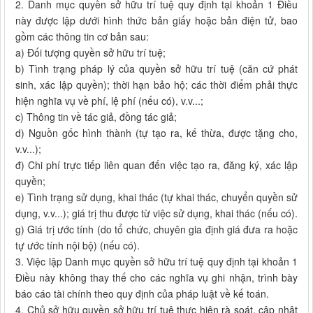
2. Danh mục quyền sở hữu trí tuệ quy định tại khoản 1 Điều
này được lập dưới hình thức bản giấy hoặc bản điện tử, bao
gồm các thông tin cơ bản sau:
a) Đối tượng quyền sở hữu trí tuệ;
b) Tình trạng pháp lý của quyền sở hữu trí tuệ (căn cứ phát
sinh, xác lập quyền); thời hạn bảo hộ; các thời điểm phải thực
hiện nghĩa vụ về phí, lệ phí (nếu có), v.v...;
c) Thông tin về tác giả, đồng tác giả;
d) Nguồn gốc hình thành (tự tạo ra, kế thừa, được tặng cho,
v.v...);
đ) Chi phí trực tiếp liên quan đến việc tạo ra, đăng ký, xác lập
quyền;
e) Tình trạng sử dụng, khai thác (tự khai thác, chuyển quyền sử
dụng, v.v...); giá trị thu được từ việc sử dụng, khai thác (nếu có).
g) Giá trị ước tính (do tổ chức, chuyên gia định giá đưa ra hoặc
tự ước tính nội bộ) (nếu có).
3. Việc lập Danh mục quyền sở hữu trí tuệ quy định tại khoản 1
Điều này không thay thế cho các nghĩa vụ ghi nhận, trình bày
báo cáo tài chính theo quy định của pháp luật về kế toán.
4. Chủ sở hữu quyền sở hữu trí tuệ thực hiện rà soát, cập nhật