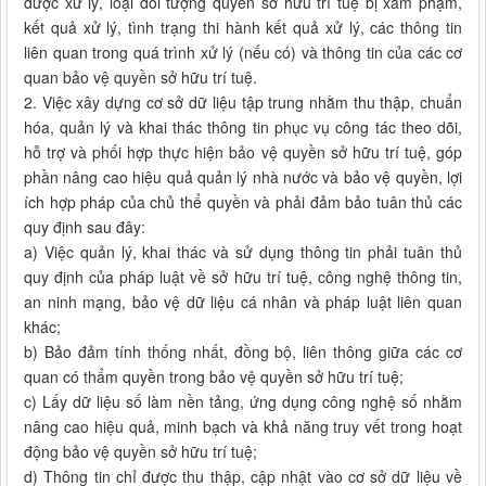
được xử lý, loại đối tượng quyền sở hữu trí tuệ bị xâm phạm,
kết quả xử lý, tình trạng thi hành kết quả xử lý, các thông tin
liên quan trong quá trình xử lý (nếu có) và thông tin của các cơ
quan bảo vệ quyền sở hữu trí tuệ.
2. Việc xây dựng cơ sở dữ liệu tập trung nhằm thu thập, chuẩn
hóa, quản lý và khai thác thông tin phục vụ công tác theo dõi,
hỗ trợ và phối hợp thực hiện bảo vệ quyền sở hữu trí tuệ, góp
phần nâng cao hiệu quả quản lý nhà nước và bảo vệ quyền, lợi
ích hợp pháp của chủ thể quyền và phải đảm bảo tuân thủ các
quy định sau đây:
a) Việc quản lý, khai thác và sử dụng thông tin phải tuân thủ
quy định của pháp luật về sở hữu trí tuệ, công nghệ thông tin,
an ninh mạng, bảo vệ dữ liệu cá nhân và pháp luật liên quan
khác;
b) Bảo đảm tính thống nhất, đồng bộ, liên thông giữa các cơ
quan có thẩm quyền trong bảo vệ quyền sở hữu trí tuệ;
c) Lấy dữ liệu số làm nền tảng, ứng dụng công nghệ số nhằm
nâng cao hiệu quả, minh bạch và khả năng truy vết trong hoạt
động bảo vệ quyền sở hữu trí tuệ;
d) Thông tin chỉ được thu thập, cập nhật vào cơ sở dữ liệu về