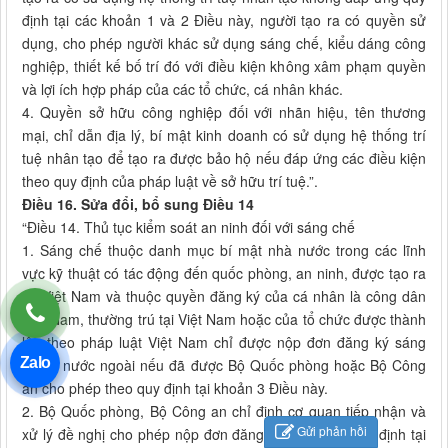
định tại các khoản 1 và 2 Điều này, người tạo ra có quyền sử
dụng, cho phép người khác sử dụng sáng chế, kiểu dáng công
nghiệp, thiết kế bố trí đó với điều kiện không xâm phạm quyền
và lợi ích hợp pháp của các tổ chức, cá nhân khác.
4. Quyền sở hữu công nghiệp đối với nhãn hiệu, tên thương
mại, chỉ dẫn địa lý, bí mật kinh doanh có sử dụng hệ thống trí
tuệ nhân tạo để tạo ra được bảo hộ nếu đáp ứng các điều kiện
theo quy định của pháp luật về sở hữu trí tuệ.”.
Điều 16. Sửa đổi, bổ sung Điều 14
“Điều 14. Thủ tục kiểm soát an ninh đối với sáng chế
1. Sáng chế thuộc danh mục bí mật nhà nước trong các lĩnh
vực kỹ thuật có tác động đến quốc phòng, an ninh, được tạo ra
tại Việt Nam và thuộc quyền đăng ký của cá nhân là công dân
Việt Nam, thường trú tại Việt Nam hoặc của tổ chức được thành
lập theo pháp luật Việt Nam chỉ được nộp đơn đăng ký sáng
Zalo
chế ở nước ngoài nếu đã được Bộ Quốc phòng hoặc Bộ Công
an cho phép theo quy định tại khoản 3 Điều này.
2. Bộ Quốc phòng, Bộ Công an chỉ định cơ quan tiếp nhận và
Gửi phản hồi
xử lý đề nghị cho phép nộp đơn đăng ký sáng chế quy định tại