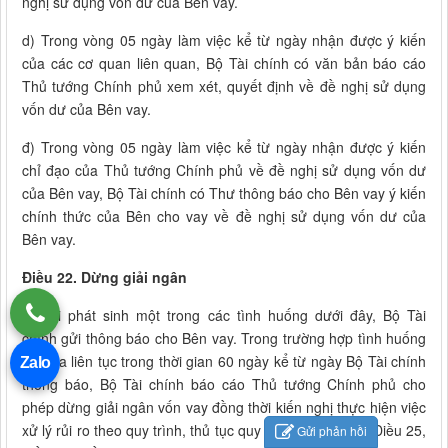
nghị sử dụng vốn dư của Bên vay.
d) Trong vòng 05 ngày làm việc kể từ ngày nhận được ý kiến
của các cơ quan liên quan, Bộ Tài chính có văn bản báo cáo
Thủ tướng Chính phủ xem xét, quyết định về đề nghị sử dụng
vốn dư của Bên vay.
đ) Trong vòng 05 ngày làm việc kể từ ngày nhận được ý kiến
chỉ đạo của Thủ tướng Chính phủ về đề nghị sử dụng vốn dư
của Bên vay, Bộ Tài chính có Thư thông báo cho Bên vay ý kiến
chính thức của Bên cho vay về đề nghị sử dụng vốn dư của
Bên vay.
Điều 22. Dừng giải ngân
1. Khi phát sinh một trong các tình huống dưới đây, Bộ Tài
chính gửi thông báo cho Bên vay. Trong trường hợp tình huống
diễn ra liên tục trong thời gian 60 ngày kể từ ngày Bộ Tài chính
Zalo
thông báo, Bộ Tài chính báo cáo Thủ tướng Chính phủ cho
phép dừng giải ngân vốn vay đồng thời kiến nghị thực hiện việc
xử lý rủi ro theo quy trình, thủ tục quy định tại Điều 24, Điều 25,
Gửi phản hồi