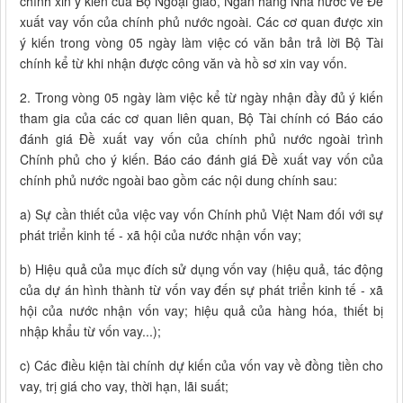
chính xin ý kiến của Bộ Ngoại giao, Ngân hàng Nhà nước về Đề
xuất vay vốn của chính phủ nước ngoài. Các cơ quan được xin
ý kiến trong vòng 05 ngày làm việc có văn bản trả lời Bộ Tài
chính kể từ khi nhận được công văn và hồ sơ xin vay vốn.
2. Trong vòng 05 ngày làm việc kể từ ngày nhận đầy đủ ý kiến
tham gia của các cơ quan liên quan, Bộ Tài chính có Báo cáo
đánh giá Đề xuất vay vốn của chính phủ nước ngoài trình
Chính phủ cho ý kiến. Báo cáo đánh giá Đề xuất vay vốn của
chính phủ nước ngoài bao gồm các nội dung chính sau:
a) Sự cần thiết của việc vay vốn Chính phủ Việt Nam đối với sự
phát triển kinh tế - xã hội của nước nhận vốn vay;
b) Hiệu quả của mục đích sử dụng vốn vay (hiệu quả, tác động
của dự án hình thành từ vốn vay đến sự phát triển kinh tế - xã
hội của nước nhận vốn vay; hiệu quả của hàng hóa, thiết bị
nhập khẩu từ vốn vay...);
c) Các điều kiện tài chính dự kiến của vốn vay về đồng tiền cho
vay, trị giá cho vay, thời hạn, lãi suất;