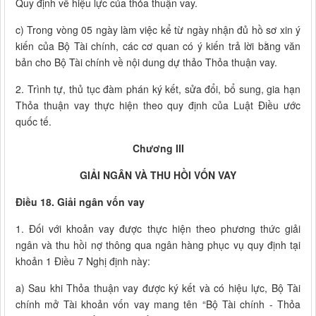
Quy định về hiệu lực của thỏa thuận vay.
c) Trong vòng 05 ngày làm việc kể từ ngày nhận đủ hồ sơ xin ý
kiến của Bộ Tài chính, các cơ quan có ý kiến trả lời bằng văn
bản cho Bộ Tài chính về nội dung dự thảo Thỏa thuận vay.
2. Trình tự, thủ tục đàm phán ký kết, sửa đổi, bổ sung, gia hạn
Thỏa thuận vay thực hiện theo quy định của Luật Điều ước
quốc tế.
Chương III
GIẢI NGÂN VÀ THU HỒI VỐN VAY
Điều 18. Giải ngân vốn vay
1. Đối với khoản vay được thực hiện theo phương thức giải
ngân và thu hồi nợ thông qua ngân hàng phục vụ quy định tại
khoản 1 Điều 7 Nghị định này:
a) Sau khi Thỏa thuận vay được ký kết và có hiệu lực, Bộ Tài
chính mở Tài khoản vốn vay mang tên “Bộ Tài chính - Thỏa