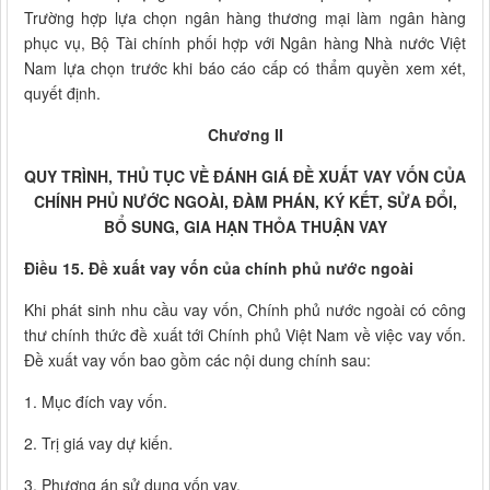
Trường hợp lựa chọn ngân hàng thương mại làm ngân hàng
phục vụ, Bộ Tài chính phối hợp với Ngân hàng Nhà nước Việt
Nam lựa chọn trước khi báo cáo cấp có thẩm quyền xem xét,
quyết định.
Chương II
QUY TRÌNH, THỦ TỤC VỀ ĐÁNH GIÁ ĐỀ XUẤT VAY VỐN CỦA
CHÍNH PHỦ NƯỚC NGOÀI, ĐÀM PHÁN, KÝ KẾT, SỬA ĐỔI,
BỔ SUNG, GIA HẠN THỎA THUẬN VAY
Điều 15. Đề xuất vay vốn của chính phủ nước ngoài
Khi phát sinh nhu cầu vay vốn, Chính phủ nước ngoài có công
thư chính thức đề xuất tới Chính phủ Việt Nam về việc vay vốn.
Đề xuất vay vốn bao gồm các nội dung chính sau:
1. Mục đích vay vốn.
2. Trị giá vay dự kiến.
3. Phương án sử dụng vốn vay.