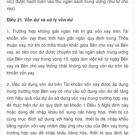
có)) được hạch toán vào thu ngân sách trung ương (thu từ cho
vay).
Điều 21. Vốn dư và xử lý vốn dư
1. Trường hợp không giải ngân hết trị giá vốn vay trên Tài
khoản vốn vay theo thời hạn giải ngân quy định trong Thỏa
thuận vay, trừ khi có thỏa thuận khác giữa Bên cho vay và Bên
vay, số tiền còn dư được chuyển trả lại ngân sách trung ương
của Bên cho vay trong vòng 15 ngày làm việc kể từ ngày Bên
vay và Bên cho vay thống nhất không sử dụng vốn dư trên tài
khoản vốn vay.
2. Việc sử dụng vốn dư trên Tài khoản vốn vay được áp dụng
trong trường hợp Bên vay có nhu cầu sử dụng vốn dư để tăng
tính hiệu quả của dự án sử dụng vốn vay trong trường hợp vay
để thực hiện dự án quy định tại khoản 1 Điều 5 Nghị định này
hoặc dùng để nhập khẩu bổ sung các hàng hóa, thiết bị có
cùng mục đích sử dụng với hàng hóa, thiết bị đã nhập khẩu
bằng nguồn vốn vay nhằm đáp ứng nhu cầu của Bên vay trong
trường hợp vay để nhập khẩu hàng hóa, thiết bị quy định tại