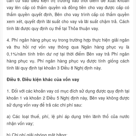
căn cứ vào điều kiện thị trường vào thời điểm đề xuất khoản
vay lên cấp có thẩm quyền và đồng tiền cho vay được cấp có
thẩm quyền quyết định, Bên cho vay trình cấp có thẩm quyền
xem xét, quyết định lãi suất cho vay và lãi suất chậm trả. Cách
tính lãi được quy định cụ thể tại Thỏa thuận vay.
4. Phí ngân hàng phục vụ trong trường hợp thực hiện giải ngân
và thu hồi nợ vốn vay thông qua Ngân hàng phục vụ là
0,1%/năm tính trên dư nợ tại thời điểm Bên vay trả Phí ngân
hàng phục vụ. Phí ngân hàng phục vụ được tính giống cách
tính lãi quy định tại khoản 3 Điều 8 Nghị định này.
Điều 9. Điều kiện khác của vốn vay
1. Đối với các khoản vay có mục đích sử dụng được quy định tại
khoản 1 và khoản 2 Điều 5 Nghị định này, Bên vay không được
sử dụng vốn vay để trả các chi phí sau:
a) Các loại thuế, phí, lệ phí áp dụng trên lãnh thổ của nước
nhận vốn vay;
b) Chi phí giải phóng mặt bằng;