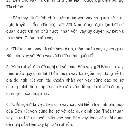
2. “Bên cho vay” là Chính phủ Việt Nam được đại diện bởi Bộ
Tài chính.
3. “Bên vay” là Chính phủ nước nhận vốn vay có quan hệ hữu
nghị truyền thống đặc biệt với Việt Nam được đại diện bởi cơ
quan được Chính phủ nước nhận vốn vay ủy quyền ký kết và
thực hiện Thỏa thuận vay.
4. “Thỏa thuận vay” là các hiệp định, thỏa thuận vay ký kết giữa
Bên cho vay với Bên vay và là điều ước quốc tế.
5. “Đơn rút vốn” là đề nghị rút vốn của Bên vay gửi Bên cho vay
theo mẫu quy định tại Thỏa thuận vay bao gồm nội dung về trị
giá đề nghị rút vốn, tài khoản nhận vốn vay cùng các hồ sơ
chứng minh tính hợp lệ của khoản vốn đề nghị rút với các quy
định tại Thỏa thuận vay.
6. “Giải ngân” là việc Bên cho vay sau khi kiểm tra tính phù hợp
của Đơn rút vốn cùng hồ sơ với các quy định của Thỏa thuận
vay thực hiện chuyển vốn vay cho Bên vay theo các nội dung
đề nghị của Bên vay tại Đơn rút vốn.