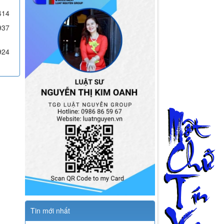
414
937
924
Tin mới nhất