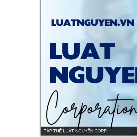
TẬP THỂ LUẬT NGUYỄN CORP