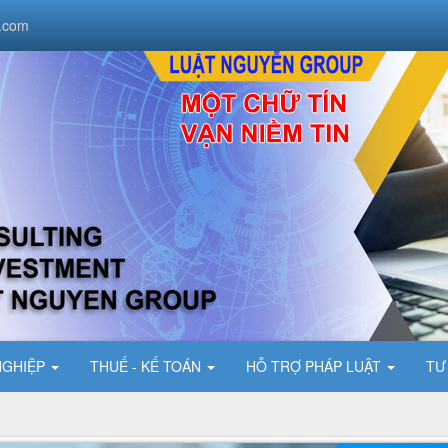
.com
NGHIỆP
THUẾ - KẾ TOÁN
HỖ TRỢ PHÁP LUẬT
TƯ