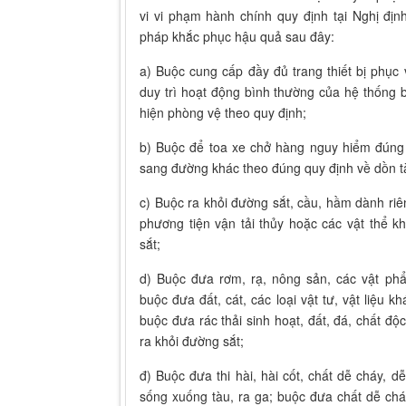
vi vi phạm hành chính quy định tại Nghị đị
pháp khắc phục hậu quả sau đây:
a) Buộc cung cấp đầy đủ trang thiết bị phục 
duy trì hoạt động bình thường của hệ thống báo
hiện phòng vệ theo quy định;
b) Buộc để toa xe chở hàng nguy hiểm đúng 
sang đường khác theo đúng quy định về dồn t
c) Buộc ra khỏi đường sắt, cầu, hầm dành ri
phương tiện vận tải thủy hoặc các vật thể 
sắt;
d) Buộc đưa rơm, rạ, nông sản, các vật phẩ
buộc đưa đất, cát, các loại vật tư, vật liệu k
buộc đưa rác thải sinh hoạt, đất, đá, chất độc
ra khỏi đường sắt;
đ) Buộc đưa thi hài, hài cốt, chất dễ cháy, d
sống xuống tàu, ra ga; buộc đưa chất dễ chá