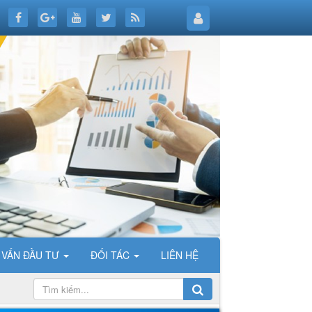
 VẤN ĐẦU TƯ
ĐỐI TÁC
LIÊN HỆ