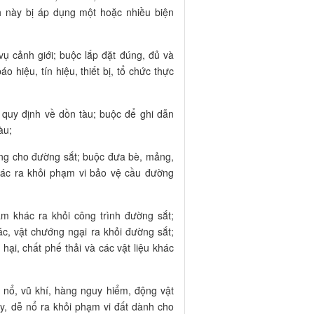
nh này bị áp dụng một hoặc nhiều biện
vụ cảnh giới; buộc lắp đặt đúng, đủ và
 hiệu, tín hiệu, thiết bị, tổ chức thực
quy định về dồn tàu; buộc để ghi dẫn
àu;
êng cho đường sắt; buộc đưa bè, mảng,
khác ra khỏi phạm vi bảo vệ cầu đường
m khác ra khỏi công trình đường sắt;
hác, vật chướng ngại ra khỏi đường sắt;
 hại, chất phế thải và các vật liệu khác
ễ nổ, vũ khí, hàng nguy hiểm, động vật
y, dễ nổ ra khỏi phạm vi đất dành cho