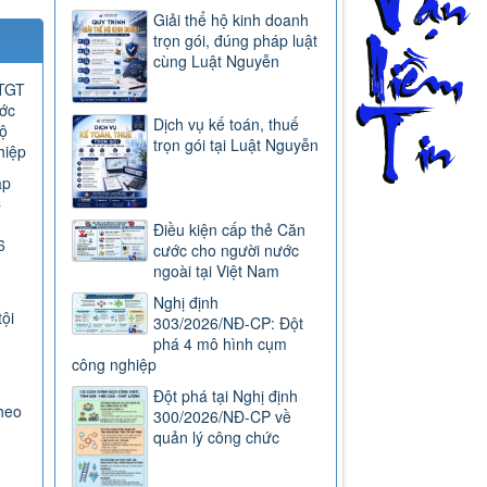
Giải thể hộ kinh doanh
trọn gói, đúng pháp luật
cùng Luật Nguyễn
GTGT
ước
Dịch vụ kế toán, thuế
ộ
trọn gói tại Luật Nguyễn
hiệp
ap
C
Điều kiện cấp thẻ Căn
6
cước cho người nước
ngoài tại Việt Nam
Nghị định
tội
303/2026/NĐ-CP: Đột
phá 4 mô hình cụm
công nghiệp
Đột phá tại Nghị định
heo
300/2026/NĐ-CP về
quản lý công chức