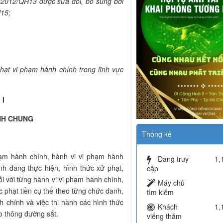
/2012/QH13 được sửa đổi, bổ sung bởi
15;
hạt vi phạm hành chính trong lĩnh vực
 I
NH CHUNG
Thống kê
hạm hành chính, hành vi vi phạm hành
Đang truy
1,
nh đang thực hiện, hình thức xử phạt,
cập
i với từng hành vi vi phạm hành chính,
Máy chủ
 phạt tiền cụ thể theo từng chức danh,
tìm kiếm
h chính và việc thi hành các hình thức
Khách
1,
o thông đường sắt.
viếng thăm