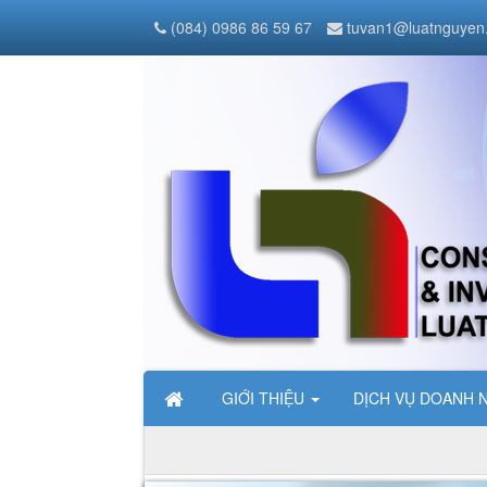
(084) 0986 86 59 67
tuvan1@luatnguyen
GIỚI THIỆU
DỊCH VỤ DOANH 