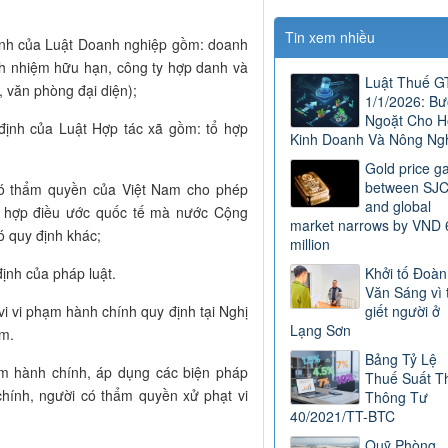
Tin xem nhiều
định của Luật Doanh nghiệp gồm: doanh
ách nhiệm hữu hạn, công ty hợp danh và
Luật Thuế 
 văn phòng đại diện);
1/1/2026: B
Ngoặt Cho H
 định của Luật Hợp tác xã gồm: tổ hợp
Kinh Doanh Và Nông Ng
Gold price g
between SJ
có thẩm quyền của Việt Nam cho phép
and global
ng hợp điều ước quốc tế mà nước Cộng
market narrows by VND 
ó quy định khác;
million
ịnh của pháp luật.
Khởi tố Đoàn
Văn Sáng vì 
vi vi phạm hành chính quy định tại Nghị
giết người ở
Lạng Sơn
ạm.
Bảng Tỷ Lệ
ạm hành chính, áp dụng các biện pháp
Thuế Suất T
hính, người có thẩm quyền xử phạt vi
Thông Tư
40/2021/TT-BTC
Quỹ Phòng