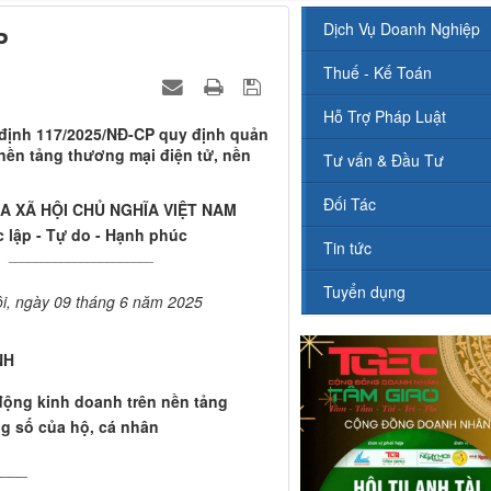
Dịch Vụ Doanh Nghiệp
P
Thuế - Kế Toán
Hỗ Trợ Pháp Luật
 định 117/2025/NĐ-CP quy định quản
 nền tảng thương mại điện tử, nền
Tư vấn & Đầu Tư
Đối Tác
 XÃ HỘI CHỦ NGHĨA VIỆT NAM
 lập - Tự do - Hạnh phúc
Tin tức
______________________
Tuyển dụng
i, ngày 09 tháng 6 năm 2025
NH
động kinh doanh trên nền tảng
ng số của hộ, cá nhân
____