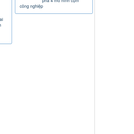
phá 4 mô hình cụm
công nghiệp
ai
h