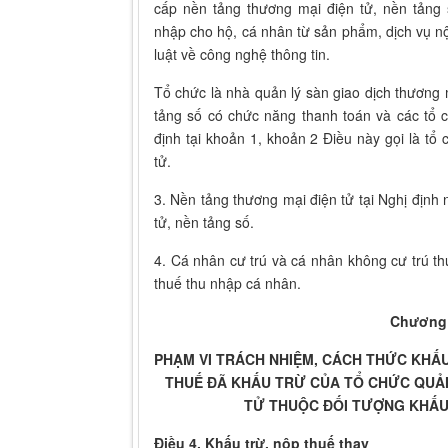
cấp nền tảng thương mại điện tử, nền tảng 
nhập cho hộ, cá nhân từ sản phẩm, dịch vụ nộ
luật về công nghệ thông tin.
Tổ chức là nhà quản lý sàn giao dịch thương m
tảng số có chức năng thanh toán và các tổ 
định tại khoản 1, khoản 2 Điều này gọi là tổ
tử.
3. Nền tảng thương mại điện tử tại Nghị địn
tử, nền tảng số.
4. Cá nhân cư trú và cá nhân không cư trú th
thuế thu nhập cá nhân.
Chương 
PHẠM VI TRÁCH NHIỆM, CÁCH THỨC KHẤU
THUẾ ĐÃ KHẤU TRỪ CỦA TỔ CHỨC QUẢN
TỬ THUỘC ĐỐI TƯỢNG KHẤU
Điều 4. Khấu trừ, nộp thuế thay