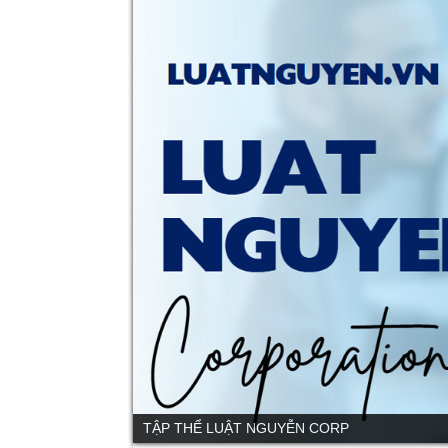
TẬP THỂ LUẬT NGUYỄN CORP