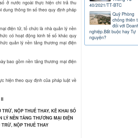
số ở nước ngoài thực hiện chi trả thu
40/2021/TT-BTC
i dung thông tin số theo quy định pháp
Quỹ Phòng
chống thiên t
đối với Doan
ại điện tử, tổ chức là nhà quản lý nền
nghiệp.Bắt buộc hay Tự
chức có hoạt động kinh tế số khác quy
nguyện?
 chức quản lý nền tảng thương mại điện
h này bao gồm nền tảng thương mại điện
ực hiện theo quy định của pháp luật về
II
 TRỪ, NỘP THUẾ THAY, KÊ KHAI SỐ
 LÝ NỀN TẢNG THƯƠNG MẠI ĐIỆN
 TRỪ, NỘP THUẾ THAY