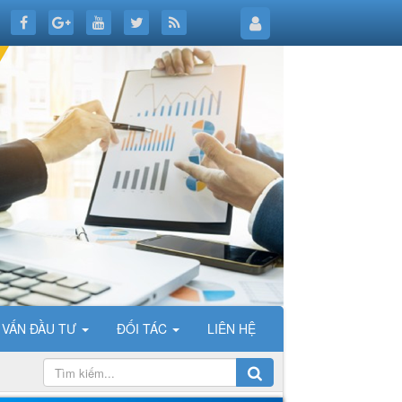
 VẤN ĐẦU TƯ
ĐỐI TÁC
LIÊN HỆ