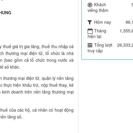
Khách
viếng thăm
CHUNG
Hôm nay
96,
Tháng
1,355,
hiện tại
Tổng lượt
26,333,
 thuế giá trị gia tăng, thuế thu nhập cá
truy cập
ch thương mại điện tử, tổ chức là nhà
án (bao gồm cả tổ chức trong nước và
tế số khác.
h thương mại điện tử, quản lý nền tảng
c thực hiện khấu trừ, nộp thuế thay, kê
ch kinh doanh trên nền tảng thương mại
 thuế của các hộ, cá nhân có hoạt động
nền tảng số.