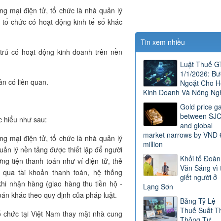
ng mại điện tử, tổ chức là nhà quản lý
 tổ chức có hoạt động kinh tế số khác
Tin xem nhiều
trú có hoạt động kinh doanh trên nền
Luật Thuế 
1/1/2026: B
ân có liên quan.
Ngoặt Cho H
Kinh Doanh Và Nông Ng
Gold price g
between SJ
c hiểu như sau:
and global
market narrows by VND 
ng mại điện tử, tổ chức là nhà quản lý
million
ản lý nền tảng được thiết lập để người
Khởi tố Đoàn
ng tiện thanh toán như ví điện tử, thẻ
Văn Sáng vì 
qua tài khoản thanh toán, hệ thống
giết người ở
khi nhận hàng (giao hàng thu tiền hộ -
Lạng Sơn
oán khác theo quy định của pháp luật.
Bảng Tỷ Lệ
Thuế Suất T
tổ chức tại Việt Nam thay mặt nhà cung
Thông Tư