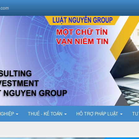
.com
NGHIỆP
THUẾ - KẾ TOÁN
HỖ TRỢ PHÁP LUẬT
TƯ