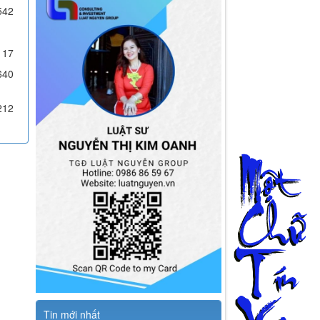
542
117
640
212
Tin mới nhất