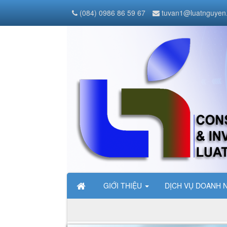
(084) 0986 86 59 67
tuvan1@luatnguyen
GIỚI THIỆU
DỊCH VỤ DOANH 