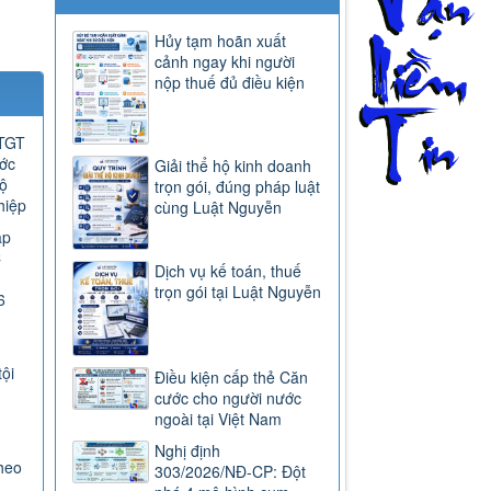
Hủy tạm hoãn xuất
cảnh ngay khi người
nộp thuế đủ điều kiện
GTGT
ước
Giải thể hộ kinh doanh
ộ
trọn gói, đúng pháp luật
hiệp
cùng Luật Nguyễn
ap
C
Dịch vụ kế toán, thuế
trọn gói tại Luật Nguyễn
6
tội
Điều kiện cấp thẻ Căn
cước cho người nước
ngoài tại Việt Nam
Nghị định
heo
303/2026/NĐ-CP: Đột