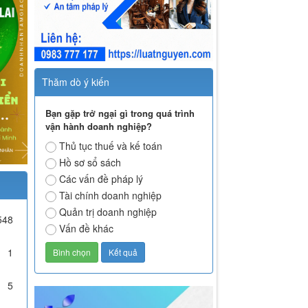
Thăm dò ý kiến
Bạn gặp trở ngại gì trong quá trình
vận hành doanh nghiệp?
Thủ tục thuế và kế toán
Hồ sơ sổ sách
Các vấn đề pháp lý
Tài chính doanh nghiệp
Quản trị doanh nghiệp
548
Vấn đề khác
1
5