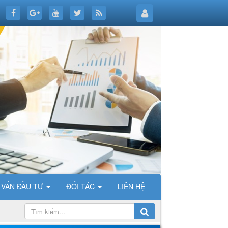
 VẤN ĐẦU TƯ
ĐỐI TÁC
LIÊN HỆ