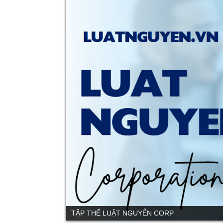
TẬP THỂ LUẬT NGUYỄN CORP