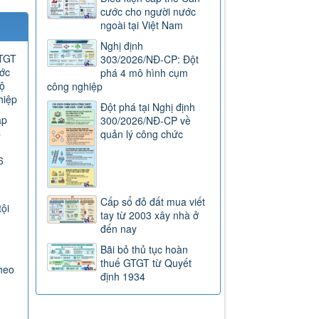
cước cho người nước
ngoài tại Việt Nam
Nghị định
GTGT
303/2026/NĐ-CP: Đột
ước
phá 4 mô hình cụm
ộ
công nghiệp
hiệp
Đột phá tại Nghị định
ap
300/2026/NĐ-CP về
C
quản lý công chức
6
Cấp sổ đỏ đất mua viết
tội
tay từ 2003 xây nhà ở
đến nay
Bãi bỏ thủ tục hoàn
thuế GTGT từ Quyết
heo
định 1934