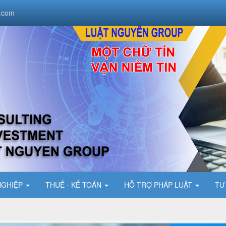
.com
NGHIỆP
THUẾ - KẾ TOÁN
HỖ TRỢ PHÁP LUẬT
TƯ