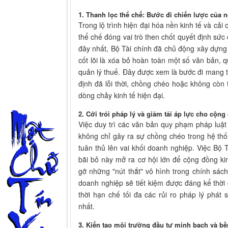
1. Thanh lọc thể chế: Bước đi chiến lược của n
Trong lộ trình hiện đại hóa nền kinh tế và cải
thể chế đóng vai trò then chốt quyết định sức
đây nhất, Bộ Tài chính đã chủ động xây dựng
cốt lõi là xóa bỏ hoàn toàn một số văn bản, q
quản lý thuế. Đây được xem là bước đi mang 
định đã lỗi thời, chồng chéo hoặc không còn 
dòng chảy kinh tế hiện đại.
2. Cởi trói pháp lý và giảm tải áp lực cho cộn
Việc duy trì các văn bản quy phạm pháp luật
không chỉ gây ra sự chồng chéo trong hệ thố
tuân thủ lên vai khối doanh nghiệp. Việc Bộ T
bãi bỏ này mở ra cơ hội lớn để cộng đồng kin
gỡ những "nút thắt" vô hình trong chính sách t
doanh nghiệp sẽ tiết kiệm được đáng kể thời 
thời hạn chế tối đa các rủi ro pháp lý phát
nhất.
3. Kiến tạo môi trường đầu tư minh bạch và b