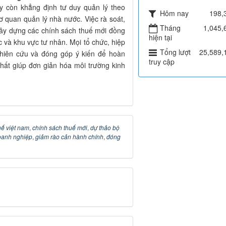
ày còn khẳng định tư duy quản lý theo
Hôm nay
198,
ơ quan quản lý nhà nước. Việc rà soát,
Tháng
1,045,
 xây dựng các chính sách thuế mới đồng
hiện tại
 và khu vực tư nhân. Mọi tổ chức, hiệp
Tổng lượt
25,589,
hiên cứu và đóng góp ý kiến để hoàn
truy cập
chất giúp đơn giản hóa môi trường kinh
uế việt nam
,
chính sách thuế mới
,
dự thảo bộ
oanh nghiệp
,
giảm rào cản hành chính
,
đóng