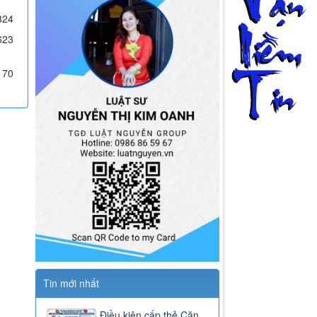
324
623
170
Tin mới nhất
Điều kiện cấp thẻ Căn