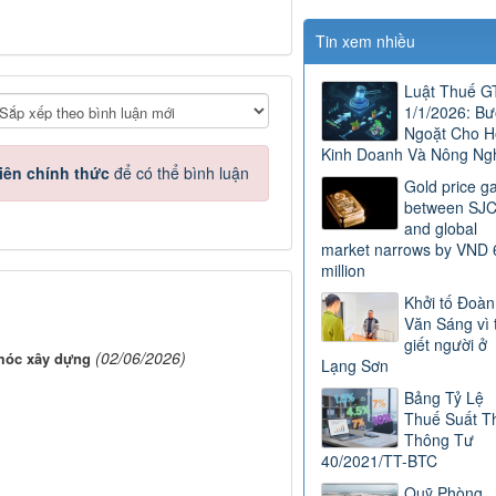
Tin xem nhiều
Luật Thuế 
1/1/2026: B
Ngoặt Cho H
Kinh Doanh Và Nông Ng
iên chính thức
để có thể bình luận
Gold price g
between SJ
and global
market narrows by VND 
million
Khởi tố Đoàn
Văn Sáng vì 
giết người ở
(02/06/2026)
 móc xây dựng
Lạng Sơn
Bảng Tỷ Lệ
Thuế Suất T
Thông Tư
40/2021/TT-BTC
Quỹ Phòng