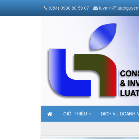
(084) 0986 86 59 67
tuvan1@luatnguyen
GIỚI THIỆU
DỊCH VỤ DOANH 