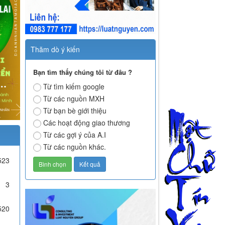
Thăm dò ý kiến
Bạn tìm thấy chúng tôi từ đâu ?
Từ tìm kiếm google
Từ các nguồn MXH
Từ bạn bè giới thiệu
Các hoạt động giao thương
Từ các gợi ý của A.I
Từ các nguồn khác.
523
3
520