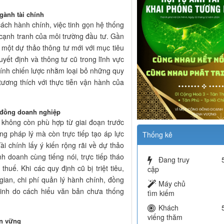
gành tài chính
 cách hành chính, việc tinh gọn hệ thống
 cạnh tranh của môi trường đầu tư. Gần
 một dự thảo thông tư mới với mục tiêu
uyết định và thông tư cũ trong lĩnh vực
tính chiến lược nhằm loại bỏ những quy
tương thích với thực tiễn vận hành của
g đồng doanh nghiệp
 không còn phù hợp từ giai đoạn trước
ng pháp lý mà còn trực tiếp tạo áp lực
Thống kê
ài chính lấy ý kiến rộng rãi về dự thảo
h doanh cùng tiếng nói, trực tiếp tháo
Đang truy
huế. Khi các quy định cũ bị triệt tiêu,
cập
gian, chi phí quản lý hành chính, đồng
Máy chủ
 sinh do cách hiểu văn bản chưa thống
tìm kiếm
Khách
viếng thăm
ền vững