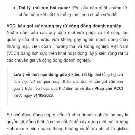
Đại lý thủ tục hải quan:
Yêu cầu cập nhật chứng từ,
phần mềm kết nối hệ thống mới theo chuẩn sửa đổi.
VCCI kêu gọi sự chung tay từ cộng đồng doanh nghiệp
Nhằm đảm bảo các quy định mới vừa phục vụ tốt công tác
quản lý của nhà nước, vừa không gây nghẽn mạch dòng chảy
thương mại, Liên đoàn Thương mại và Công nghiệp Việt Nam
(VCCI) đang tích cực triển khai hoạt động lấy ý kiến rộng rãi từ
các chuyên gia và cộng đồng doanh nghiệp.
Lưu ý về thời hạn đóng góp ý kiến:
Để kịp thời tổng hợp và
làm việc với cơ quan soạn thảo, các đơn vị cần gửi văn bản
góp ý trực tiếp hoặc qua thư điện tử về
Ban Pháp chế VCCI
trước ngày
31/05/2026
.
Sự chủ động đóng góp ý kiến từ phía doanh nghiệp lúc này là
quyền lợi, đồng thời là cơ sở cốt lõi để xây dựng một môi trường
kinh doanh minh bạch, thông thoáng và tối ưu chi phí logistics