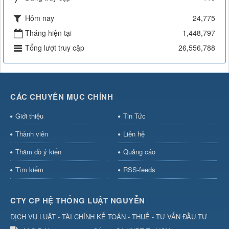
Hôm nay
24,775
Tháng hiện tại
1,448,797
Tổng lượt truy cập
26,556,788
CÁC CHUYÊN MỤC CHÍNH
Giới thiệu
Tin Tức
Thành viên
Liên hệ
Thăm dò ý kiến
Quảng cáo
Tìm kiếm
RSS-feeds
CTY CP HỆ THỐNG LUẬT NGUYỄN
DỊCH VỤ LUẬT - TÀI CHÍNH KẾ TOÁN - THUẾ - TƯ VẤN ĐẦU TƯ