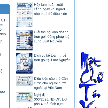
161
685
718
Tin mới nhất