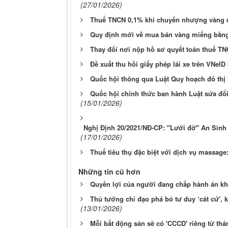
Tổng số điểm của bài viết là: 0 trong 0 đánh giá
Click để đánh giá bài viết
Tweet
Ý kiến bạn đọc
Bạn cần đăng nhập với tư cách là
Thành v
Những tin mới hơn
NHNN bác bỏ tin đồn đình chỉ lưu hành các
Thay đổi nơi nộp hồ sơ quyết toán thuế th