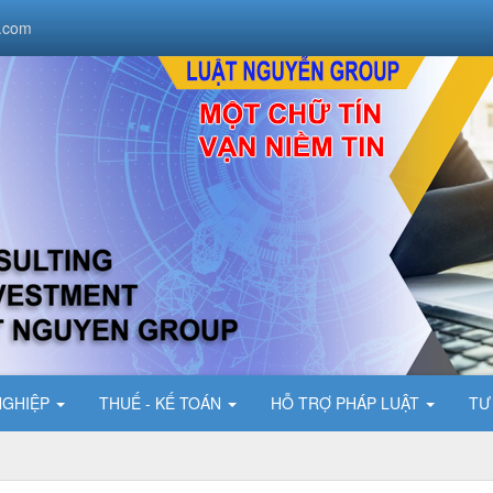
.com
NGHIỆP
THUẾ - KẾ TOÁN
HỖ TRỢ PHÁP LUẬT
TƯ