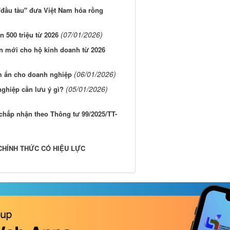
(28/01/2026)
iếng từ 1/7/2026
(28/01/2026)
thanh toán tiền mặt
(22/01/2026)
NCN từ năm 2026
(17/01/2026)
 khi vi phạm
(15/01/2026)
và nông thôn sửa đổi
, bổ sung một số điều của Luật Giá
h Xã Hội Cho Nhóm Đối Tượng Yếu Thế
(14/01/2026)
e: Những quy định mới
(13/01/2026)
 pháp luật thay đổi
khơi thông nguồn lực dữ liệu
(13/01/2026)
ng 3/2026