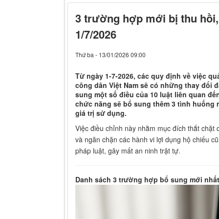
TẬP THỂ LUẬT NGUYỄN CORP