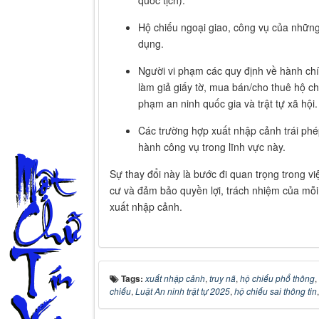
chiếu sẽ có thêm:
Đã được cấp hộ chiếu mới:
Khi một c
mới, chiếc hộ chiếu cũ (dù vẫn còn thời 
nhầm lẫn hoặc trục lợi.
Hộ chiếu có thông tin sai lệch:
Những
bị phát hiện có sai sót về thông tin cá n
chính.
Đối tượng đang bị truy nã:
Cơ quan có
hộ chiếu đối với những người đang tron
việc bỏ trốn ra nước ngoài.
Các quy định hiện hành vẫn được duy trì
Bên cạnh 3 bổ sung nêu trên, các quy định cũ
của công dân Việt Nam vẫn tiếp tục có hiệu l
Hộ chiếu còn hạn nhưng bị báo mất.
Người không còn quốc tịch Việt Nam (th
quốc tịch).