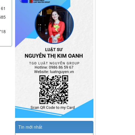
Thăm dò ý kiến
Bạn tìm thấy chúng tôi từ đâu ?
Từ tìm kiếm google
Từ các nguồn MXH
Từ bạn bè giới thiệu
Các hoạt động giao thương
Từ các gợi ý của A.I
Từ các nguồn khác.
104
7
097