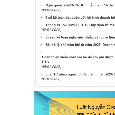
(27/01/2026)
Thuế TNCN 0,1% khi chuyển nhượng vàng m
Quy định mới về mua bán vàng miếng bằng 
Thay đổi nơi nộp hồ sơ quyết toán thuế T
Đề xuất thu hồi giấy phép lái xe trên VNeID
Quốc hội thông qua Luật Quy hoạch đô thị 
Quốc hội chính thức ban hành Luật sửa đổi
(15/01/2026)
Nghị Định 20/2021/NĐ-CP: "Lưới đỡ" An Sin
(17/01/2026)
Thuế tiêu thụ đặc biệt với dịch vụ massag
Những tin cũ hơn
Quyền lợi của người đang chấp hành án khi
Thủ tướng chỉ đạo phá bỏ tư duy ‘cát cứ’, 
(13/01/2026)
Mỗi bất động sản sẽ có 'CCCD' riêng từ thá