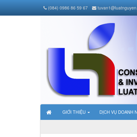
(084) 0986 86 59 67
tuvan1@luatnguyen
GIỚI THIỆU
DỊCH VỤ DOANH 