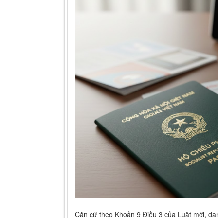
3 trường hợp mới bị thu hồi
1/7/2026
Thứ ba - 13/01/2026 09:00
Từ ngày 1-7-2026, các quy định về việc qu
công dân Việt Nam sẽ có những thay đổi đ
sung một số điều của 10 luật liên quan đến
chức năng sẽ bổ sung thêm 3 tình huống m
giá trị sử dụng.
Việc điều chỉnh này nhằm mục đích thắt chặt 
và ngăn chặn các hành vi lợi dụng hộ chiếu cũ
pháp luật, gây mất an ninh trật tự.
Danh sách 3 trường hợp bổ sung mới nhấ