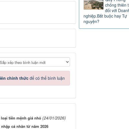
Tin xem nhiều
g người không còn thuộc diện được sử
Luật Thuế 
nh như: cung cấp thông tin giả mạo,
1/1/2026: B
Ngoặt Cho H
hiếu, hoặc sử dụng hộ chiếu để xâm
Kinh Doanh Và Nông Ng
Gold price g
p hoặc có hành vi chống đối người thi
between SJ
and global
market narrows by VND 
ệc hiện đại hóa công tác quản lý dân
million
 công dân khi tham gia các hoạt động
Khởi tố Đoàn
Văn Sáng vì 
giết người ở
Lạng Sơn
Bảng Tỷ Lệ
Thuế Suất T
Thu hồi hộ chiếu
,
công dân Việt Nam
,
hủy hộ
Thông Tư
,
quản lý giấy tờ
,
quy định mới 2026.
40/2021/TT-BTC
Quỹ Phòng