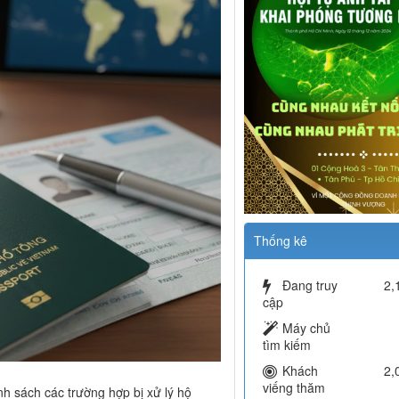
Dịch Vụ Doanh Nghiệp
, hủy hộ chiếu từ ngày
Thuế - Kế Toán
Hỗ Trợ Pháp Luật
Tư vấn & Đầu Tư
ản lý giấy tờ xuất nhập cảnh của
áng chú ý. Theo Luật sửa đổi, bổ
Đối Tác
 an ninh, trật tự năm 2025, cơ quan
à hộ chiếu sẽ bị thu hồi hoặc hủy
Tin tức
quản lý, đồng bộ hóa dữ liệu cá nhân
Tuyển dụng
 hoặc thông tin sai lệch để vi phạm
t