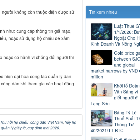
Hôm nay
162,
á nhân đã nhận hộ chiếu phổ thông
Tháng
1,421,
hiện tại
hạn) sẽ bị hủy giá trị sử dụng để tránh
Tổng lượt
26,491,
truy cập
 cuốn hộ chiếu đã xuất xưởng nhưng
hân sẽ bị thu hồi và hủy bỏ để đính
 thẩm quyền sẽ thực hiện hủy giá trị
g tình trạng bị truy nã nhằm ngăn chặn
 tại Điều 27 Luật Xuất cảnh, nhập cảnh
ực, bao gồm:
ôi, tước hoặc hủy quyết định nhập