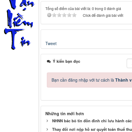
Hộ chiếu ngoại giao, công vụ của nhữn
dụng.
Người vi phạm các quy định về hành chí
làm giả giấy tờ, mua bán/cho thuê hộ c
phạm an ninh quốc gia và trật tự xã hội.
Các trường hợp xuất nhập cảnh trái phé
hành công vụ trong lĩnh vực này.
Sự thay đổi này là bước đi quan trọng trong vi
cư và đảm bảo quyền lợi, trách nhiệm của mỗi
xuất nhập cảnh.
Tags:
xuất nhập cảnh
,
truy nã
,
hộ chiếu phổ thông
,
chiếu
,
Luật An ninh trật tự 2025
,
hộ chiếu sai thông tin