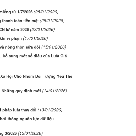
chống thiên t
đối với Doan
nghiệp.Bắt buộc hay Tự
nguyện?
iên chính thức
để có thể bình luận
(24/01/2026)
 loại tiền mệnh giá nhỏ
u nhập cá nhân từ năm 2026