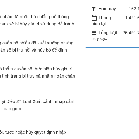
Thống kê
Đang truy
2,
cập
Máy chủ
tìm kiếm
Khách
2,
viếng thăm
h sách các trường hợp bị xử lý hộ