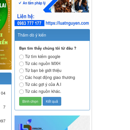
Luật sư Nguyễn Thị Thuý Hằng -
Chuyên gia pháp lý từ miền đất
Quảng
Luật sư Nguyễn Thị Thúy Hằng: Dấu
ấn pháp lý từ miền đất Quảng &nbsp;
🌟 Hành trình vươn lên từ cội nguồn
miền&nbsp;Trung Chúng ta thường
nghĩ về Luật sư như những người
nghiêm nghị, gắn liền với các điều
luật khô khan. Nhưng đối với Luật sư
Nguyễn Thị Thúy Hằng, cô là hiện
thân của sự...