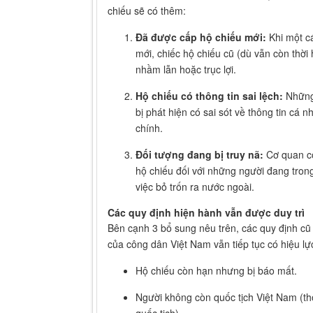
Căn cứ theo Khoản 9 Điều 3 của Luật mới, dan