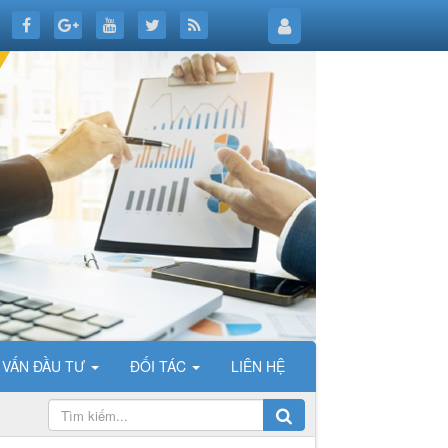
 VẤN ĐẦU TƯ
ĐỐI TÁC
LIÊN HỆ