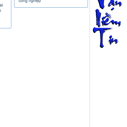
Hủy tạm hoãn xuất
cảnh ngay khi người
nộp thuế đủ điều kiện
GTGT
ước
ộ
Giải thể hộ kinh doanh
hiệp
trọn gói, đúng pháp luật
ap
cùng Luật Nguyễn
C
6
Dịch vụ kế toán, thuế
trọn gói tại Luật Nguyễn
tội
Điều kiện cấp thẻ Căn
cước cho người nước
ngoài tại Việt Nam
heo
Nghị định
303/2026/NĐ-CP: Đột
phá 4 mô hình cụm