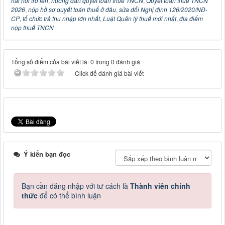
hai nơi trở lên
,
hướng dẫn quyết toán thuế TNCN
,
Quyết toán thuế TNCN
2026
,
nộp hồ sơ quyết toán thuế ở đâu
,
sửa đổi Nghị định 126/2020/NĐ-
CP
,
tổ chức trả thu nhập lớn nhất
,
Luật Quản lý thuế mới nhất
,
địa điểm
nộp thuế TNCN
Tổng số điểm của bài viết là: 0 trong 0 đánh giá
Click để đánh giá bài viết
Ý kiến bạn đọc
Bạn cần đăng nhập với tư cách là
Thành viên chính
thức
để có thể bình luận