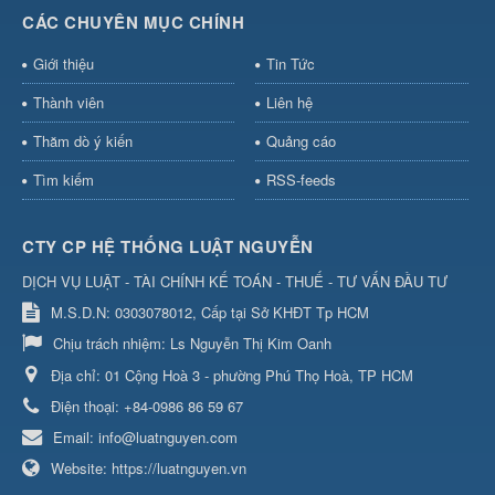
CÁC CHUYÊN MỤC CHÍNH
Giới thiệu
Tin Tức
Thành viên
Liên hệ
Thăm dò ý kiến
Quảng cáo
Tìm kiếm
RSS-feeds
CTY CP HỆ THỐNG LUẬT NGUYỄN
DỊCH VỤ LUẬT - TÀI CHÍNH KẾ TOÁN - THUẾ - TƯ VẤN ĐẦU TƯ
M.S.D.N: 0303078012, Cấp tại Sở KHĐT Tp HCM
Chịu trách nhiệm:
Ls Nguyễn Thị Kim Oanh
Địa chỉ:
01 Cộng Hoà 3 - phường Phú Thọ Hoà, TP HCM
Điện thoại:
+84-0986 86 59 67
Email:
info@luatnguyen.com
Website:
https://luatnguyen.vn