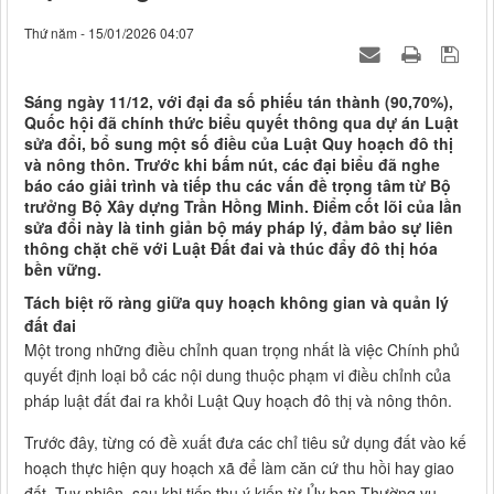
Thứ năm - 15/01/2026 04:07
Sáng ngày 11/12, với đại đa số phiếu tán thành (90,70%),
Quốc hội đã chính thức biểu quyết thông qua dự án Luật
sửa đổi, bổ sung một số điều của Luật Quy hoạch đô thị
và nông thôn. Trước khi bấm nút, các đại biểu đã nghe
báo cáo giải trình và tiếp thu các vấn đề trọng tâm từ Bộ
trưởng Bộ Xây dựng Trần Hồng Minh. Điểm cốt lõi của lần
sửa đổi này là tinh giản bộ máy pháp lý, đảm bảo sự liên
thông chặt chẽ với Luật Đất đai và thúc đẩy đô thị hóa
bền vững.
Tách biệt rõ ràng giữa quy hoạch không gian và quản lý
đất đai
Một trong những điều chỉnh quan trọng nhất là việc Chính phủ
quyết định loại bỏ các nội dung thuộc phạm vi điều chỉnh của
pháp luật đất đai ra khỏi Luật Quy hoạch đô thị và nông thôn.
Trước đây, từng có đề xuất đưa các chỉ tiêu sử dụng đất vào kế
hoạch thực hiện quy hoạch xã để làm căn cứ thu hồi hay giao
đất. Tuy nhiên, sau khi tiếp thu ý kiến từ Ủy ban Thường vụ