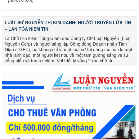
(05/01/2026)
LUẬT SƯ NGUYỄN THỊ KIM OANH: NGƯỜI TRUYỀN LỬA TÍN
– LAN TỎA NIỀM TIN
Là Chủ tịch kiêm Tổng Giám đốc Công ty CP Luật Nguyễn (Luật
Nguyễn Corp) và người sáng lập Cộng đồng Doanh nhân Tâm
Giao (TGEC), bà không chỉ là một luật sư tài năng mà còn là một
nhà lãnh đạo, một người kết nối, và một tấm gương sáng về sự
cống hiến và trách nhiệm. Với triết lý sống “Trao chữ tín...