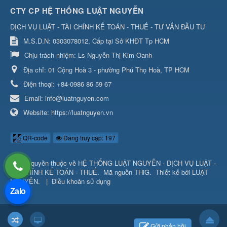
CTY CP HỆ THỐNG LUẬT NGUYỄN
DỊCH VỤ LUẬT - TÀI CHÍNH KẾ TOÁN - THUẾ - TƯ VẤN ĐẦU TƯ
M.S.D.N: 0303078012, Cấp tại Sở KHĐT Tp HCM
Chịu trách nhiệm:
Ls Nguyễn Thị Kim Oanh
Địa chỉ:
01 Cộng Hoà 3 - phường Phú Thọ Hoà, TP HCM
Điện thoại:
+84-0986 86 59 67
Email:
info@luatnguyen.com
Website:
https://luatnguyen.vn
QR-code
Đang truy cập: 197
© Bản quyền thuộc về
HỆ THỐNG LUẬT NGUYỄN - DỊCH VỤ LUẬT -
TÀI CHÍNH KẾ TOÁN - THUẾ
.
Mã nguồn
THiG
.
Thiết kế bởi
LUẬT
NGUYỄN
.
|
Điều khoản sử dụng
Zalo
Gửi phản hồi