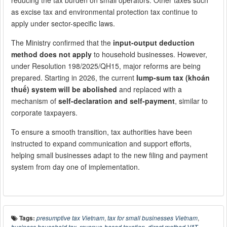
reducing the tax burden on small operators. Other taxes such
as excise tax and environmental protection tax continue to
apply under sector-specific laws.
The Ministry confirmed that the
input-output deduction
method does not apply
to household businesses. However,
under Resolution 198/2025/QH15, major reforms are being
prepared. Starting in 2026, the current
lump-sum tax (khoán
thuế) system will be abolished
and replaced with a
mechanism of
self-declaration and self-payment
, similar to
corporate taxpayers.
To ensure a smooth transition, tax authorities have been
instructed to expand communication and support efforts,
helping small businesses adapt to the new filing and payment
system from day one of implementation.
Tags:
presumptive tax Vietnam
,
tax for small businesses Vietnam
,
business household tax
,
revenue-based taxation
,
direct method VAT