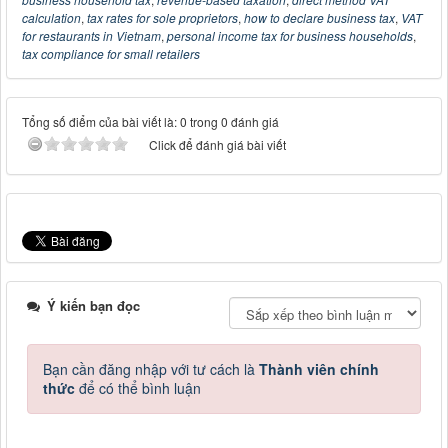
calculation
,
tax rates for sole proprietors
,
how to declare business tax
,
VAT
for restaurants in Vietnam
,
personal income tax for business households
,
tax compliance for small retailers
Tổng số điểm của bài viết là: 0 trong 0 đánh giá
Click để đánh giá bài viết
Ý kiến bạn đọc
Bạn cần đăng nhập với tư cách là
Thành viên chính
thức
để có thể bình luận