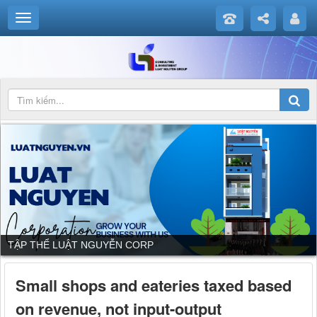
TẬP THỂ LUẬT NGUYỄN CORP
Small shops and eateries taxed based
on revenue, not input-output